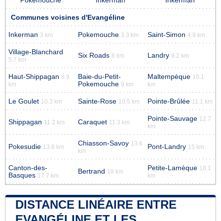
Pokemouche
Inkerman
Inkerman
Communes voisines d'Evangéline
Inkerman
Pokemouche
Saint-Simon
3 km
3.3 km
4.9 km
Village-Blanchard
Six Roads
Landry
8 km
8.2 km
5.7 km
Haut-Shippagan
Baie-du-Petit-
Maltempèque
8.9
10.1
Pokemouche
km
9 km
km
Le Goulet
Sainte-Rose
Pointe-Brûlée
10.3 km
10.5 km
11.1 km
Pointe-Sauvage
12.7
Shippagan
Caraquet
11.2 km
11.3 km
km
Chiasson-Savoy
13.6
Pokesudie
Pont-Landry
13.6 km
15 km
km
Canton-des-
Petite-Lamèque
18.1
Bertrand
18 km
Basques
17.7 km
km
DISTANCE LINÉAIRE ENTRE
EVANGÉLINE ET LES