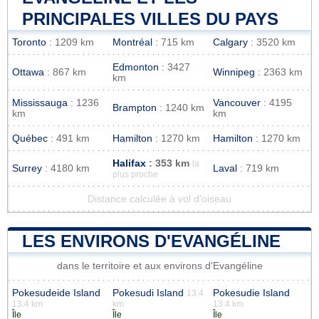
PRINCIPALES VILLES DU PAYS
Toronto
: 1209 km
Montréal
: 715 km
Calgary
: 3520 km
Edmonton
: 3427
Ottawa
: 867 km
Winnipeg
: 2363 km
km
Mississauga
: 1236
Vancouver
: 4195
Brampton
: 1240 km
km
km
Québec
: 491 km
Hamilton
: 1270 km
Hamilton
: 1270 km
Halifax
: 353 km
la
Surrey
: 4180 km
Laval
: 719 km
plus proche
Distance calculée à vol d'oiseau
LES ENVIRONS D'EVANGÉLINE
dans le territoire et aux environs d'Evangéline
Pokesudeide Island
Pokesudi Island
Pokesudie Island
13.4
13.4 km
km
13.4 km
Île
Île
Île