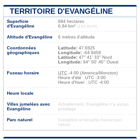
TERRITOIRE D'EVANGÉLINE
Superficie
684 hectares
d'Evangéline
6,84 km²
(2,64 sq mi)
Altitude d'Evangéline
6 mètres d'altitude
Coordonnées
Latitude:
47.6925
géographiques
Longitude:
-64.8458
Latitude:
47° 41' 33'' Nord
Longitude:
64° 50' 45'' Ouest
Fuseau horaire
UTC
-4:00 (America/Moncton)
Heure d'été : UTC -3:00
Heure d'hiver : UTC -4:00
Heure locale
Villes jumelées avec
Actuellement, Evangéline n'a aucun
Evangéline
jumelage
Parc naturel
Evangéline ne fait partie d'aucun parc
naturel