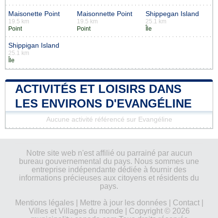
Maisonette Point
Maisonnette Point
Shippegan Island
19.5 km
19.5 km
25.1 km
Point
Point
Île
Shippigan Island
25.1 km
Île
ACTIVITÉS ET LOISIRS DANS
LES ENVIRONS D'EVANGÉLINE
Aucune activité référencé sur Evangéline
Notre site web n'est affilié ou parrainé par aucun
bureau gouvernemental du pays. Nous sommes une
entreprise indépendante dédiée à fournir des
informations précieuses aux citoyens et résidents du
pays.
Mentions légales
|
Mettre à jour les données
|
Contact
|
Villes et Villages du monde
| Copyright © 2026