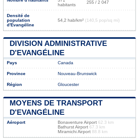
Nombre d'habitants
371
255 / 2 047
habitants
Densité de
population
54,2 hab/km²
(140,5 pop/sq mi)
d'Evangéline
DIVISION ADMINISTRATIVE
D'EVANGÉLINE
Pays
Canada
Province
Nouveau-Brunswick
Région
Gloucester
MOYENS DE TRANSPORT
D'EVANGÉLINE
Aéroport
Bonaventure Airport
62.3 km
Bathurst Airport
67.3 km
Miramichi Airport
88.8 km