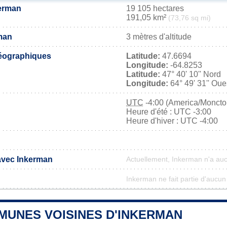
kerman
19 105 hectares
191,05 km²
(73,76 sq mi)
rman
3 mètres d'altitude
éographiques
Latitude:
47.6694
Longitude:
-64.8253
Latitude:
47° 40' 10'' Nord
Longitude:
64° 49' 31'' Oue
UTC
-4:00 (America/Moncto
Heure d'été : UTC -3:00
Heure d'hiver : UTC -4:00
 avec Inkerman
Actuellement, Inkerman n'a au
Inkerman ne fait partie d'aucun
MUNES VOISINES D'INKERMAN