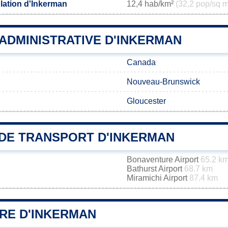
lation d'Inkerman
12,4 hab/km²
(32,2 pop/sq m
 ADMINISTRATIVE D'INKERMAN
Canada
Nouveau-Brunswick
Gloucester
DE TRANSPORT D'INKERMAN
Bonaventure Airport
65.2 k
Bathurst Airport
68.7 km
Miramichi Airport
87.4 km
IRE D'INKERMAN