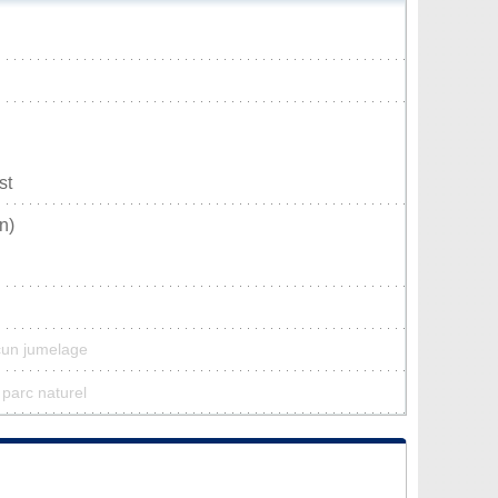
st
n)
cun jumelage
 parc naturel