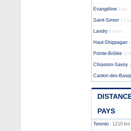
Evangéline
3 km
Saint-Simon
7.6 k
Landry
9.4 km
Haut-Shippagan
1
Pointe-Brûlée
11.
Chiasson-Savoy
Canton-des-Basq
DISTANCE
PAYS
Toronto
: 1210 km