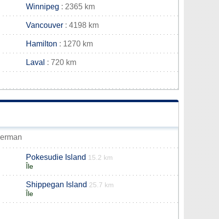
Winnipeg
: 2365 km
Vancouver
: 4198 km
Hamilton
: 1270 km
Laval
: 720 km
nkerman
Pokesudie Island
15.2 km
Île
Shippegan Island
25.7 km
Île