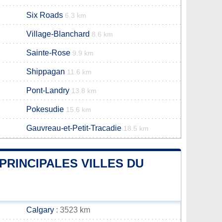
Six Roads
6.3 km
Village-Blanchard
8.6 km
Sainte-Rose
9.9 km
Shippagan
11.6 km
Pont-Landry
13.8 km
Pokesudie
15.6 km
Gauvreau-et-Petit-Tracadie
18.5 km
PRINCIPALES VILLES DU
Calgary
: 3523 km