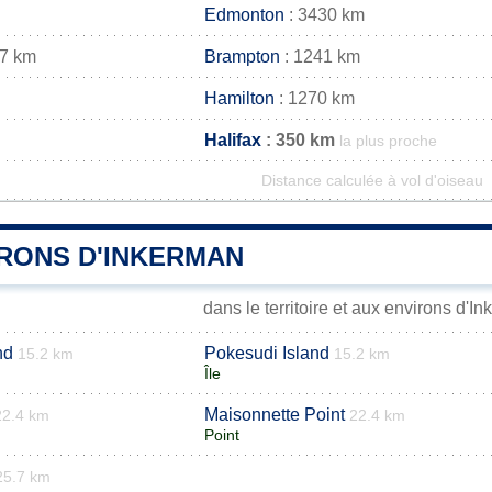
Edmonton
: 3430 km
37 km
Brampton
: 1241 km
Hamilton
: 1270 km
Halifax
: 350 km
la plus proche
Distance calculée à vol d'oiseau
IRONS D'INKERMAN
dans le territoire et aux environs d'I
nd
Pokesudi Island
15.2 km
15.2 km
Île
Maisonnette Point
22.4 km
22.4 km
Point
25.7 km