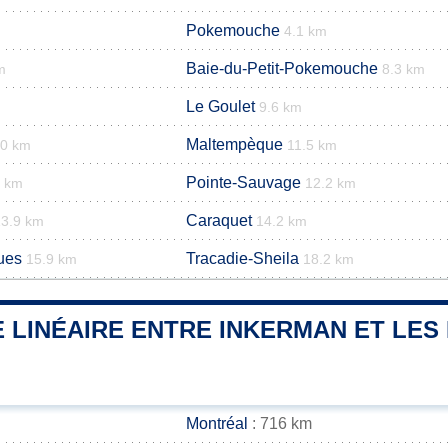
Pokemouche
4.1 km
Baie-du-Petit-Pokemouche
m
8.3 km
Le Goulet
9.6 km
Maltempèque
0 km
11.5 km
Pointe-Sauvage
9 km
12.2 km
Caraquet
13.9 km
14.2 km
ues
Tracadie-Sheila
15.9 km
18.2 km
 LINÉAIRE ENTRE INKERMAN ET LES 
Montréal
: 716 km