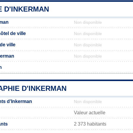
E D'INKERMAN
rman
Non disponible
tel de ville
Non disponible
de ville
Non disponible
nkerman
Non disponible
n
PHIE D'INKERMAN
nts d'Inkerman
Non disponible
Valeur actuelle
ants
2 373 habitants