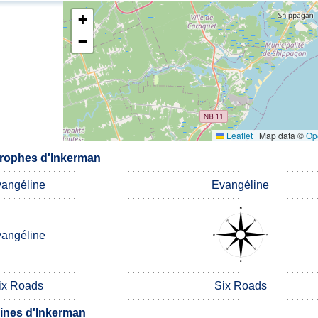
+
−
Leaflet
|
Map data ©
Op
rophes d'Inkerman
angéline
Evangéline
angéline
ix Roads
Six Roads
nes d'Inkerman