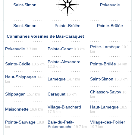
Saint-Simon
Pokesudie
Saint-Simon
Pointe-Brûlée
Pointe-Brûlée
Communes voisines de Bas-Caraquet
Petite-Lamèque
10.1
Pokesudie
Pointe-Canot
7.7 km
9.3 km
km
Pointe-Alexandre
Sainte-Cécile
Pointe-Brûlée
10.5 km
14 km
12.6 km
Haut-Shippagan
14.3
Lamèque
Saint-Simon
14.7 km
15.3 km
km
Chiasson-Savoy
16
Shippagan
Caraquet
15.7 km
16 km
km
Village-Blanchard
Haut-Lamèque
18.5
Maisonnette
16.6 km
17.6 km
km
Pointe-Sauvage
Baie-du-Petit-
Village-des-Poirier
18.8
Pokemouche
km
19.7 km
19.7 km