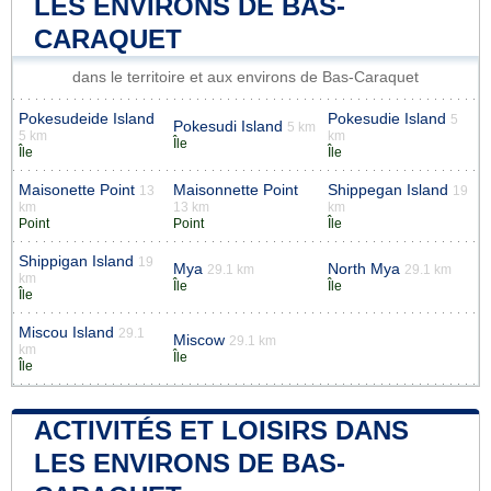
LES ENVIRONS DE BAS-
CARAQUET
dans le territoire et aux environs de Bas-Caraquet
Pokesudeide Island
Pokesudie Island
5
Pokesudi Island
5 km
5 km
km
Île
Île
Île
Maisonette Point
Maisonnette Point
Shippegan Island
13
19
km
13 km
km
Point
Point
Île
Shippigan Island
19
Mya
North Mya
29.1 km
29.1 km
km
Île
Île
Île
Miscou Island
29.1
Miscow
29.1 km
km
Île
Île
ACTIVITÉS ET LOISIRS DANS
LES ENVIRONS DE BAS-