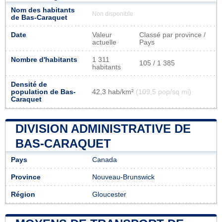
Nom des habitants
Non disponible
de Bas-Caraquet
Date
Valeur
Classé par province /
actuelle
Pays
Nombre d'habitants
1 311
105 / 1 385
habitants
Densité de
population de Bas-
42,3 hab/km²
(109,5 pop/sq mi)
Caraquet
DIVISION ADMINISTRATIVE DE
BAS-CARAQUET
Pays
Canada
Province
Nouveau-Brunswick
Région
Gloucester