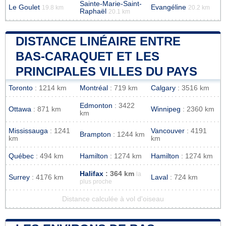
Sainte-Marie-Saint-
Le Goulet
Evangéline
19.8 km
20.2 km
Raphaël
20.1 km
DISTANCE LINÉAIRE ENTRE
BAS-CARAQUET ET LES
PRINCIPALES VILLES DU PAYS
Toronto
: 1214 km
Montréal
: 719 km
Calgary
: 3516 km
Edmonton
: 3422
Ottawa
: 871 km
Winnipeg
: 2360 km
km
Mississauga
: 1241
Vancouver
: 4191
Brampton
: 1244 km
km
km
Québec
: 494 km
Hamilton
: 1274 km
Hamilton
: 1274 km
Halifax
: 364 km
la
Surrey
: 4176 km
Laval
: 724 km
plus proche
Distance calculée à vol d'oiseau