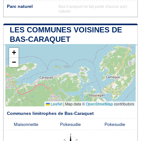
Parc naturel
Bas-Caraquet ne fait partie d'aucun parc
naturel
LES COMMUNES VOISINES DE
BAS-CARAQUET
+
−
Leaflet
|
Map data ©
OpenStreetMap
contributors
Communes limitrophes de Bas-Caraquet
Maisonnette
Pokesudie
Pokesudie