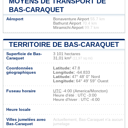
MOYENS DE TRANSPORT DE
BAS-CARAQUET
Aéroport
Bonaventure Airport
55.7 km
Bathurst Airport
70.4 km
Miramichi Airport
99.7 km
TERRITOIRE DE BAS-CARAQUET
Superficie de Bas-
3 101 hectares
Caraquet
31,01 km²
(11,97 sq mi)
Coordonnées
Latitude:
47.8
géographiques
Longitude:
-64.833
Latitude:
47° 48' 0'' Nord
Longitude:
64° 49' 59'' Ouest
Fuseau horaire
UTC
-4:00 (America/Moncton)
Heure d'été : UTC -3:00
Heure d'hiver : UTC -4:00
Heure locale
Villes jumelées avec
Actuellement, Bas-Caraquet n'a aucun
Bas-Caraquet
jumelage