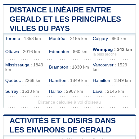
DISTANCE LINÉAIRE ENTRE
GERALD ET LES PRINCIPALES
VILLES DU PAYS
Toronto
: 1853 km
Montréal
: 2155 km
Calgary
: 863 km
Winnipeg
: 342 km
Ottawa
: 2016 km
Edmonton
: 860 km
la plus proche
Mississauga
: 1843
Vancouver
: 1529
Brampton
: 1830 km
km
km
Québec
: 2268 km
Hamilton
: 1849 km
Hamilton
: 1849 km
Surrey
: 1513 km
Halifax
: 2907 km
Laval
: 2145 km
Distance calculée à vol d'oiseau
ACTIVITÉS ET LOISIRS DANS
LES ENVIRONS DE GERALD