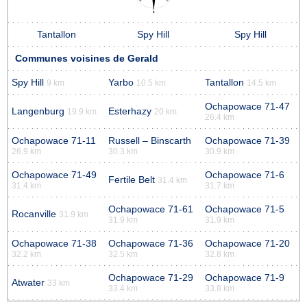
Tantallon
Spy Hill
Spy Hill
Communes voisines de Gerald
Spy Hill
Yarbo
Tantallon
9 km
10.5 km
14.5 km
Ochapowace 71-47
Langenburg
Esterhazy
19.9 km
20 km
26.4 km
Ochapowace 71-11
Russell – Binscarth
Ochapowace 71-39
26.9 km
30.3 km
30.9 km
Ochapowace 71-49
Ochapowace 71-6
Fertile Belt
31.4 km
31.4 km
31.7 km
Ochapowace 71-61
Ochapowace 71-5
Rocanville
31.9 km
31.9 km
31.9 km
Ochapowace 71-38
Ochapowace 71-36
Ochapowace 71-20
32.2 km
32.5 km
32.8 km
Ochapowace 71-29
Ochapowace 71-9
Atwater
33 km
33.4 km
33.8 km