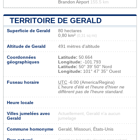
Brandon Airport
155.5 km
TERRITOIRE DE GERALD
Superficie de Gerald
80 hectares
0,80 km²
(0,31 sq mi)
Altitude de Gerald
491 mètres d'altitude
Coordonnées
Latitude:
50.664
géographiques
Longitude:
-101.793
Latitude:
50° 39' 50'' Nord
Longitude:
101° 47' 35'' Ouest
Fuseau horaire
UTC
-6:00 (America/Regina)
L'heure d'été et l'heure d'hiver ne
diffèrent pas de l'heure standard.
Heure locale
Villes jumelées avec
Actuellement, Gerald n'a aucun
Gerald
jumelage
Commune homonyme
Gerald, Missouri, États-Unis