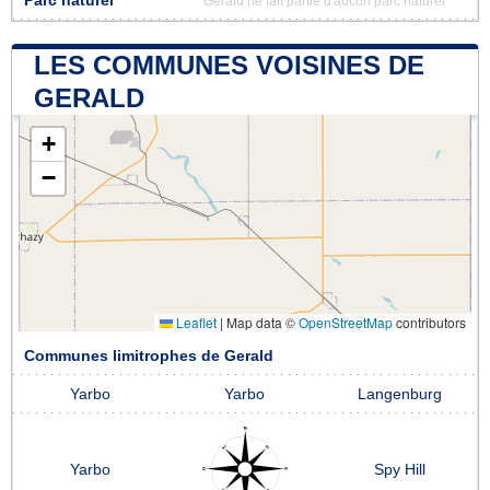
Parc naturel
Gerald ne fait partie d'aucun parc naturel
LES COMMUNES VOISINES DE
GERALD
+
−
Leaflet
|
Map data ©
OpenStreetMap
contributors
Communes limitrophes de Gerald
Yarbo
Yarbo
Langenburg
Yarbo
Spy Hill