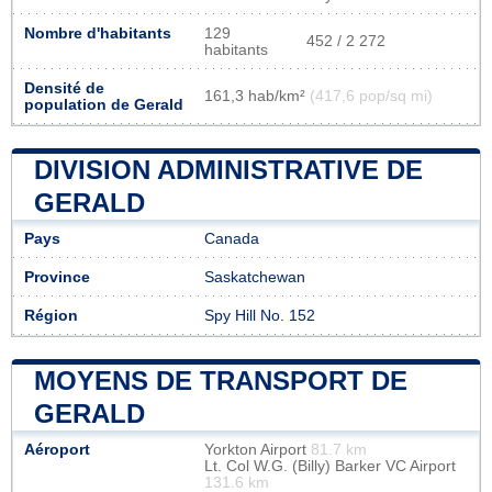
Nombre d'habitants
129
452 / 2 272
habitants
Densité de
161,3 hab/km²
(417,6 pop/sq mi)
population de Gerald
DIVISION ADMINISTRATIVE DE
GERALD
Pays
Canada
Province
Saskatchewan
Région
Spy Hill No. 152
MOYENS DE TRANSPORT DE
GERALD
Aéroport
Yorkton Airport
81.7 km
Lt. Col W.G. (Billy) Barker VC Airport
131.6 km