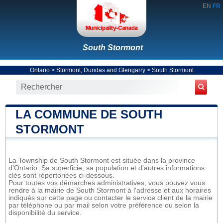
EN
FR
South Stormont
Ontario
>
Stormont, Dundas and Glengarry
>
South Stormont
LA COMMUNE DE SOUTH
STORMONT
La Township de South Stormont est située dans la province
d'Ontario. Sa superficie, sa population et d'autres informations
clés sont répertoriées ci-dessous.
Pour toutes vos démarches administratives, vous pouvez vous
rendre à la mairie de South Stormont à l'adresse et aux horaires
indiqués sur cette page ou contacter le service client de la mairie
par téléphone ou par mail selon votre préférence ou selon la
disponibilité du service.