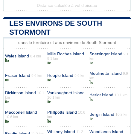
Distance calculée à vol d'oiseau
LES ENVIRONS DE SOUTH
STORMONT
dans le territoire et aux environs de South Stormont
Mille Roches Island
Snetsinger Island
9.1
Wales Island
8.4 km
9.1 km
km
Île
Île
Île
Moulinette Island
9.9
Fraser Island
Hoople Island
9.6 km
9.6 km
km
Île
Île
Île
Dickinson Island
Vankoughnet Island
10.1
Heriot Island
10.1 km
km
10.1 km
Île
Île
Île
Macdonell Island
Phillpotts Island
10.6
Bergin Island
10.8 km
10.6 km
km
Île
Île
Île
Whitney Island
Woodlands Island
11.2
Bredin Island
11.2 km