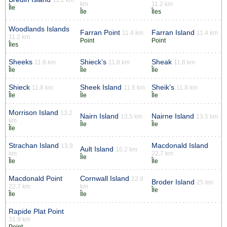
km
11.2 km
Île
Île
Îles
Woodlands Islands
Farran Point
Farran Island
11.4 km
11.4 km
11.2 km
Point
Point
Îles
Sheeks
Shieck’s
Sheak
11.8 km
11.8 km
11.8 km
Île
Île
Île
Shieck
Sheek Island
Sheik’s
11.8 km
11.8 km
11.8 km
Île
Île
Île
Morrison Island
13.2
Nairn Island
Nairne Island
13.5 km
13.5 km
km
Île
Île
Île
Strachan Island
Macdonald Island
13.9
Ault Island
16.2 km
km
22.7 km
Île
Île
Île
Macdonald Point
Cornwall Island
22.9
Broder Island
25 km
22.7 km
km
Île
Île
Île
Rapide Plat Point
31.9 km
Point