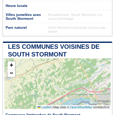
Heure locale
Villes jumelées avec
Actuellement, South Stormont n'a
South Stormont
aucun jumelage
Parc naturel
South Stormont ne fait partie d'aucun parc
naturel
LES COMMUNES VOISINES DE
SOUTH STORMONT
+
−
Leaflet
|
Map data ©
OpenStreetMap
contributors
Communes limitrophes de South Stormont