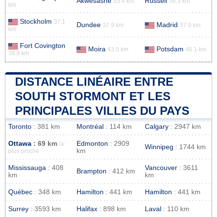
Akwesasne
Russell
33.4 km
36.3 km
km
Stockholm
37.1
Dundee
Madrid
37.9 km
37.9 km
km
Fort Covington
Moira
Potsdam
43.5 km
46.1 km
38.9 km
DISTANCE LINÉAIRE ENTRE
SOUTH STORMONT ET LES
PRINCIPALES VILLES DU PAYS
Toronto
: 381 km
Montréal
: 114 km
Calgary
: 2947 km
Ottawa
: 69 km
Edmonton
: 2909
la
Winnipeg
: 1744 km
km
plus proche
Mississauga
: 408
Vancouver
: 3611
Brampton
: 412 km
km
km
Québec
: 348 km
Hamilton
: 441 km
Hamilton
: 441 km
Surrey
: 3593 km
Halifax
: 898 km
Laval
: 110 km