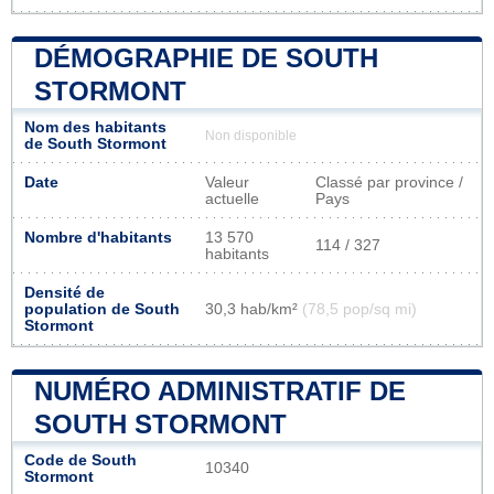
DÉMOGRAPHIE DE SOUTH
STORMONT
Nom des habitants
Non disponible
de South Stormont
Date
Valeur
Classé par province /
actuelle
Pays
Nombre d'habitants
13 570
114 / 327
habitants
Densité de
population de South
30,3 hab/km²
(78,5 pop/sq mi)
Stormont
NUMÉRO ADMINISTRATIF DE
SOUTH STORMONT
Code de South
10340
Stormont