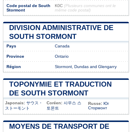
Code postal de South
K0C
(Plusieurs communes ont le
Stormont
même code postal)
DIVISION ADMINISTRATIVE DE
SOUTH STORMONT
Pays
Canada
Province
Ontario
Région
Stormont, Dundas and Glengarry
TOPONYMIE ET TRADUCTION
DE SOUTH STORMONT
Japonais:
サウス・
Coréen:
사우스 스
Russe:
Юг
Стормонт
ストーモント
토몬트
MOYENS DE TRANSPORT DE