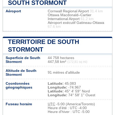
SOUTH STORMONT
Aéroport
Cornwall Regional Airport
31.4 km
Ottawa Macdonald–Cartier
International Airport
61.2 km
Aéroport exécutif Gatineau-Ottawa
67.6 km
TERRITOIRE DE SOUTH
STORMONT
Superficie de South
44 758 hectares
Stormont
447,58 km²
(172,81 sq mi)
Altitude de South
91 mètres d'altitude
Stormont
Coordonnées
Latitude:
45.083
géographiques
Longitude:
-74.967
Latitude:
45° 4' 59'' Nord
Longitude:
74° 58' 1'' Ouest
Fuseau horaire
UTC
-5:00 (America/Toronto)
Heure d'été : UTC -4:00
Heure d'hiver : UTC -5:00