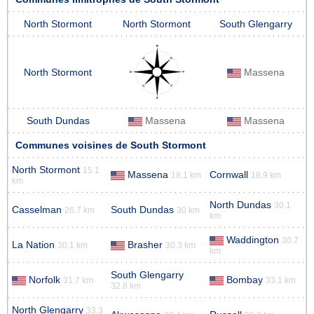
North Stormont
North Stormont
South Glengarry
North Stormont
Massena
South Dundas
Massena
Massena
Communes voisines de South Stormont
North Stormont
15.1
Massena
Cornwall
18.1 km
18.9 km
km
North Dundas
30.1
Casselman
South Dundas
26.7 km
30 km
km
Waddington
30.7
La Nation
Brasher
30.1 km
30.3 km
km
South Glengarry
Norfolk
Bombay
31.7 km
33.1 km
32.8 km
North Glengarry
33.3