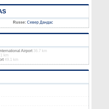
AS
Russe:
Север Дандас
ternational Airport
36.7 km
.1 km
ort
49.1 km