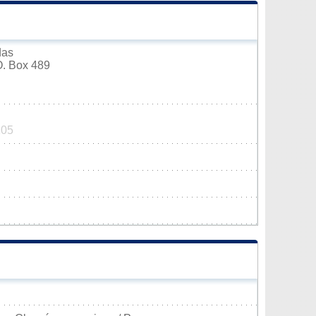
das
O. Box 489
105