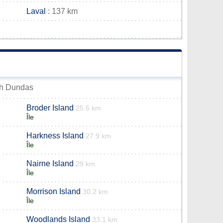
Laval
: 137 km
rth Dundas
Broder Island
25.6 km
Île
Harkness Island
27.9 km
Île
Nairne Island
29 km
Île
Morrison Island
30.2 km
Île
Woodlands Island
33.1 km