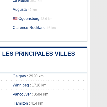
La Nation
38.7 km
Augusta
42 km
Ogdensburg
42.6 km
Clarence-Rockland
46 km
 LES PRINCIPALES VILLES
Calgary
: 2920 km
Winnipeg
: 1718 km
Vancouver
: 3584 km
Hamilton
: 414 km