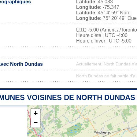
éographiques
Latitude:
45.083
Longitude:
-75.347
Latitude:
45° 4' 59'' Nord
Longitude:
75° 20' 49'' Oue
UTC
-5:00 (America/Toronto
Heure d'été : UTC -4:00
Heure d'hiver : UTC -5:00
 avec North Dundas
Actuellement, North Dundas n'
North Dundas ne fait partie d'a
MUNES VOISINES DE NORTH DUNDAS
+
−