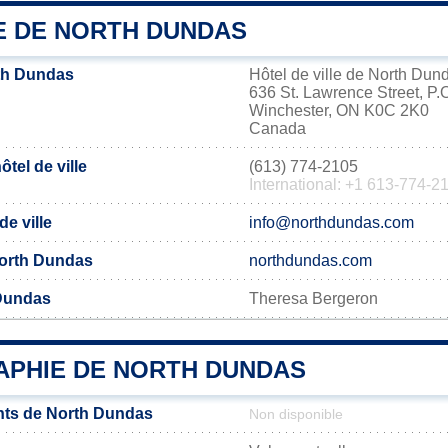
IE DE NORTH DUNDAS
th Dundas
Hôtel de ville de North Dun
636 St. Lawrence Street, P.
Winchester, ON K0C 2K0
Canada
tel de ville
(613) 774-2105
International: +1 613-774-2
de ville
info@northdundas.com
 North Dundas
northdundas.com
 Dundas
Theresa Bergeron
PHIE DE NORTH DUNDAS
nts de North Dundas
Non disponible