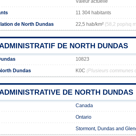
Valeur actuelle
ants
11 304 habitants
lation de North Dundas
22,5 hab/km²
(58,2 pop/sq m
ADMINISTRATIF DE NORTH DUNDAS
Dundas
10823
 North Dundas
K0C
(Plusieurs communes o
 ADMINISTRATIVE DE NORTH DUNDAS
Canada
Ontario
Stormont, Dundas and Glen