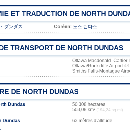
IE ET TRADUCTION DE NORTH DUND
・ダンダス
Coréen:
노스 던다스
DE TRANSPORT DE NORTH DUNDAS
Ottawa Macdonald–Cartier In
Ottawa/Rockcliffe Airport
48
Smiths Falls-Montague Airp
IRE DE NORTH DUNDAS
orth Dundas
50 308 hectares
503,08 km²
(194,24 sq mi)
th Dundas
63 mètres d'altitude