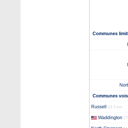
Communes limit
Nort
Communes voisi
Russell
19.3 km
Waddington
27