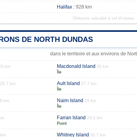
Halifax
: 928 km
Distance calculée à vol d'oiseau
IRONS DE NORTH DUNDAS
dans le territoire et aux environs de No
Macdonald Island
25 km
25 km
Île
Ault Island
25.7 km
27.7 km
Île
Nairn Island
.9 km
29 km
Île
Farran Island
km
29.5 km
Point
Whitney Island
 km
30.7 km