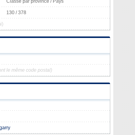
Classé par province / Pays
130 / 378
i)
nt le même code postal)
garry