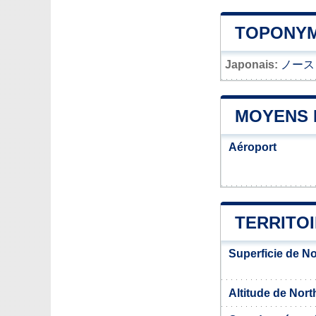
TOPONYM
Japonais:
ノース
MOYENS 
Aéroport
TERRITO
Superficie de N
Altitude de Nor