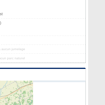
st
)
a aucun jumelage
ucun parc naturel