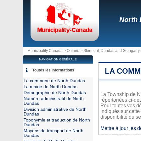
North
Municipality Canada >
Ontario
>
Stormont, Dundas and Glengarry
NAVIGATION GÉNÉRALE
LA COMM
Toutes les informations
La commune de North Dundas
La mairie de North Dundas
Démographie de North Dundas
La Township de Nor
Numéro administratif de North
répertoriées ci-de
Dundas
Pour toutes vos d
Division administrative de North
indiqués sur cette
Dundas
disponibilité du se
Toponymie et traduction de North
Dundas
Mettre à jour les 
Moyens de transport de North
Dundas