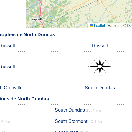
Leaflet
|
Map data ©
Op
rophes de North Dundas
Russell
Russell
Russell
h Grenville
South Dundas
nes de North Dundas
South Dundas
19.7 km
South Stormont
.4 km
30.1 km