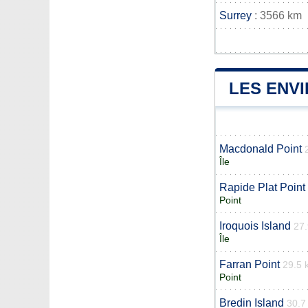
Surrey
: 3566 km
LES ENV
Macdonald Point
Île
Rapide Plat Point
Point
Iroquois Island
27
Île
Farran Point
29.5 
Point
Bredin Island
30.7