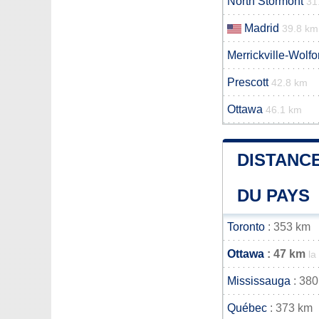
North Stormont
31
Madrid
39.8 km
Merrickville-Wolfo
Prescott
42.8 km
Ottawa
46.1 km
DISTANCE
DU PAYS
Toronto
: 353 km
Ottawa
: 47 km
la
Mississauga
: 380
Québec
: 373 km