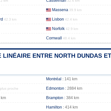
Casselman
.2 km
32.6 km
Massena
39.9 km
rd
Lisbon
42.3 km
42.4 km
Norfolk
42.9 km
Cornwall
48.4 km
 LINÉAIRE ENTRE NORTH DUNDAS ET
Montréal
: 141 km
Edmonton
: 2884 km
 plus proche
 km
Brampton
: 384 km
Hamilton
: 414 km