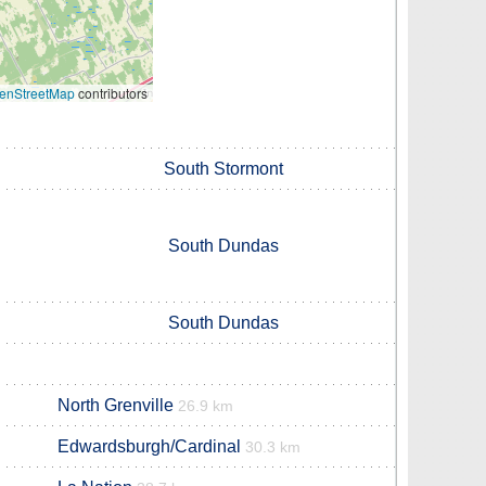
enStreetMap
contributors
South Stormont
South Dundas
South Dundas
North Grenville
26.9 km
Edwardsburgh/Cardinal
30.3 km