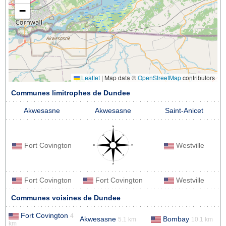
−
Leaflet
|
Map data ©
OpenStreetMap
contributors
Communes limitrophes de Dundee
Akwesasne
Akwesasne
Saint-Anicet
Fort Covington
Westville
Fort Covington
Fort Covington
Westville
Communes voisines de Dundee
Fort Covington
4
Akwesasne
Bombay
5.1 km
10.1 km
km