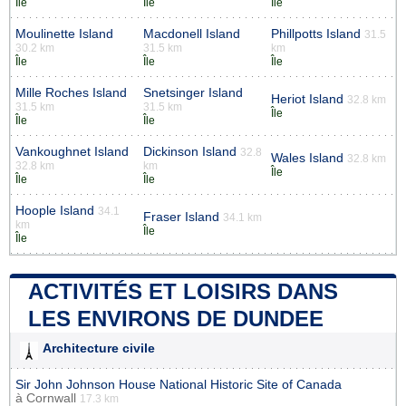
Île
Île
Île
Moulinette Island
Macdonell Island
Phillpotts Island
31.5
30.2 km
31.5 km
km
Île
Île
Île
Mille Roches Island
Snetsinger Island
Heriot Island
32.8 km
31.5 km
31.5 km
Île
Île
Île
Vankoughnet Island
Dickinson Island
32.8
Wales Island
32.8 km
32.8 km
km
Île
Île
Île
Hoople Island
34.1
Fraser Island
34.1 km
km
Île
Île
ACTIVITÉS ET LOISIRS DANS
LES ENVIRONS DE DUNDEE
Architecture civile
Sir John Johnson House National Historic Site of Canada
à
Cornwall
17.3 km