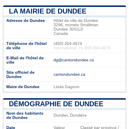
LA MAIRIE DE DUNDEE
Adresse de Dundee
Hôtel de ville de Dundee
3296, montée Smallman
Dundee J0S1L0
Canada
Téléphone de l'hôtel
(450) 264-4674
de ville
International: +1 450-264-4674
E-Mail de l'hôtel de
dg@cantondundee.ca
ville
Site officiel de
cantondundee.ca
Dundee
Maire de Dundee
Linda Gagnon
DÉMOGRAPHIE DE DUNDEE
Nom des habitants
Dundier, Dundière
de Dundee
Date
Valeur
Classé par province /