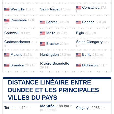
Constantia
17.8
Westville
Saint-Anicet
11.9 km
17.5 km
km
Constable
17.8
Barker
Bangor
17.8 km
17.8 km
km
Cornwall
Moira
Elgin
19.1 km
19.2 km
21.1 km
Godmanchester
South Glengarry
21.7
23.2
Brasher
22 km
km
km
Malone
Huntingdon
Burke
23.7 km
27.3 km
28.1 km
Rivière-Beaudette
Brandon
Dickinson
28.2 km
30 km
29.1 km
DISTANCE LINÉAIRE ENTRE
DUNDEE ET LES PRINCIPALES
VILLES DU PAYS
Montréal
: 88 km
la
Toronto
: 412 km
Calgary
: 2983 km
plus proche