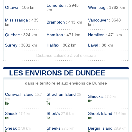
Edmonton
: 2945
Ottawa
: 105 km
Winnipeg
: 1782 km
km
Mississauga
: 439
Vancouver
: 3648
Brampton
: 443 km
km
km
Québec
: 324 km
Hamilton
: 471 km
Hamilton
: 471 km
Surrey
: 3631 km
Halifax
: 862 km
Laval
: 88 km
Distance calculée à vol d'oiseau
LES ENVIRONS DE DUNDEE
dans le territoire et aux environs de Dundee
Cornwall Island
Strachan Island
15.7
25
Shieck’s
27.6 km
km
km
Île
Île
Île
Shieck
Sheik’s
Sheek Island
27.6 km
27.6 km
27.6 km
Île
Île
Île
Sheak
Sheeks
Bergin Island
27.6 km
27.6 km
28.9 km