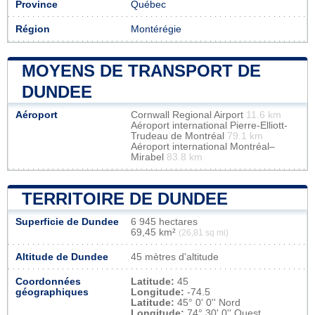
Province
Québec
Région
Montérégie
MOYENS DE TRANSPORT DE
DUNDEE
Aéroport
Cornwall Regional Airport
11.6 km
Aéroport international Pierre-Elliott-
Trudeau de Montréal
79.1 km
Aéroport international Montréal–
Mirabel
83.8 km
TERRITOIRE DE DUNDEE
Superficie de Dundee
6 945 hectares
69,45 km²
(26,81 sq mi)
Altitude de Dundee
45 mètres d'altitude
Coordonnées
Latitude:
45
géographiques
Longitude:
-74.5
Latitude:
45° 0' 0'' Nord
Longitude:
74° 30' 0'' Ouest