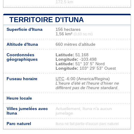
172.5 km
TERRITOIRE D'ITUNA
Superficie d'Ituna
156 hectares
1,56 km²
(0,60 sq mi)
Altitude d'Ituna
660 mètres d'altitude
Coordonnées
Latitude:
51.168
géographiques
Longitude:
-103.498
Latitude:
51° 10' 5'' Nord
Longitude:
103° 29' 53'' Ouest
Fuseau horaire
UTC
-6:00 (America/Regina)
L'heure d'été et l'heure d'hiver ne
diffèrent pas de l'heure standard.
Heure locale
Villes jumelées avec
Actuellement, Ituna n'a aucun
Ituna
jumelage
Parc naturel
Ituna ne fait partie d'aucun parc naturel