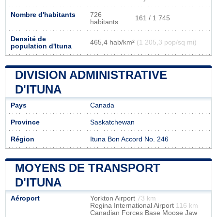
Nombre d'habitants
726
161 / 1 745
habitants
Densité de
465,4 hab/km²
(1 205,3 pop/sq mi)
population d'Ituna
DIVISION ADMINISTRATIVE
D'ITUNA
Pays
Canada
Province
Saskatchewan
Région
Ituna Bon Accord No. 246
MOYENS DE TRANSPORT
D'ITUNA
Aéroport
Yorkton Airport
73 km
Regina International Airport
116 km
Canadian Forces Base Moose Jaw