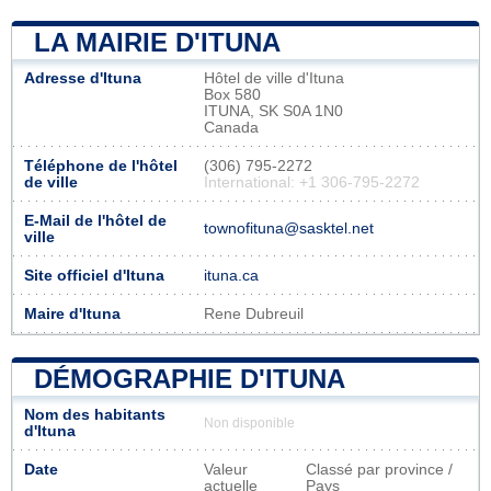
LA MAIRIE D'ITUNA
Adresse d'Ituna
Hôtel de ville d'Ituna
Box 580
ITUNA, SK S0A 1N0
Canada
Téléphone de l'hôtel
(306) 795-2272
de ville
International: +1 306-795-2272
E-Mail de l'hôtel de
townofituna@sasktel.net
ville
Site officiel d'Ituna
ituna.ca
Maire d'Ituna
Rene Dubreuil
DÉMOGRAPHIE D'ITUNA
Nom des habitants
Non disponible
d'Ituna
Date
Valeur
Classé par province /
actuelle
Pays