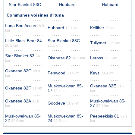
Star Blanket 83C
Hubbard
Hubbard
Communes voisines d'Ituna
Ituna Bon Accord
8.9
Hubbard
Kelliher
13.7 km
20 km
km
Little Black Bear 84
Star Blanket 83C
Tullymet
22.5 km
20.2 km
21.1 km
Star Blanket 83
24
Okanese 82
Leross
28.3 km
29.3 km
km
Okanese 82O
29.9
Fenwood
Keys
30.4 km
30.9 km
km
Muskowekwan 85-
Okanese 82E
31.8
Okanese 82F
31 km
17
31 km
km
Okanese 82A
Muskowekwan 85-
31.8
Goodeve
31.9 km
27
km
32.1 km
Muskowekwan 85-
Muskowekwan 85-
Peepeekisis 81
32.9
22
24
32.5 km
32.5 km
km