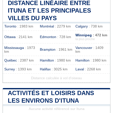
DISTANCE LINÉAIRE ENTRE
ITUNA ET LES PRINCIPALES
VILLES DU PAYS
Toronto
: 1983 km
Montréal
: 2279 km
Calgary
: 738 km
Winnipeg
: 472 km
Ottawa
: 2141 km
Edmonton
: 728 km
la plus proche
Mississauga
: 1973
Vancouver
: 1409
Brampton
: 1961 km
km
km
Québec
: 2387 km
Hamilton
: 1980 km
Hamilton
: 1980 km
Surrey
: 1393 km
Halifax
: 3025 km
Laval
: 2268 km
Distance calculée à vol d'oiseau
ACTIVITÉS ET LOISIRS DANS
LES ENVIRONS D'ITUNA
Aucune activité référencé sur Ituna