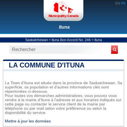
EN
FR
Ituna
Saskatchewan
>
Ituna Bon Accord No. 246
>
Ituna
LA COMMUNE D'ITUNA
La Town d'Ituna est située dans la province de Saskatchewan. Sa
superficie, sa population et d'autres informations clés sont
répertoriées ci-dessous.
Pour toutes vos démarches administratives, vous pouvez vous
rendre à la mairie d'Ituna à l'adresse et aux horaires indiqués sur
cette page ou contacter le service client de la mairie par
téléphone ou par mail selon votre préférence ou selon la
disponibilité du service.
Mettre à jour les données