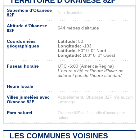
TERRITOIRE D'OKANESE 82F
Superficie d'Okanese
Non disponible
82F
Altitude d'Okanese
644 mètres d'altitude
82F
Coordonnées
Latitude:
50
géographiques
Longitude:
-103
Latitude:
50° 0' 0'' Nord
Longitude:
103° 0' 0'' Ouest
Fuseau horaire
UTC
-6:00 (America/Regina)
L'heure d'été et l'heure d'hiver ne
diffèrent pas de l'heure standard.
Heure locale
Villes jumelées avec
Actuellement, Okanese 82F n'a aucun
Okanese 82F
jumelage
Parc naturel
Okanese 82F ne fait partie d'aucun parc
naturel
LES COMMUNES VOISINES