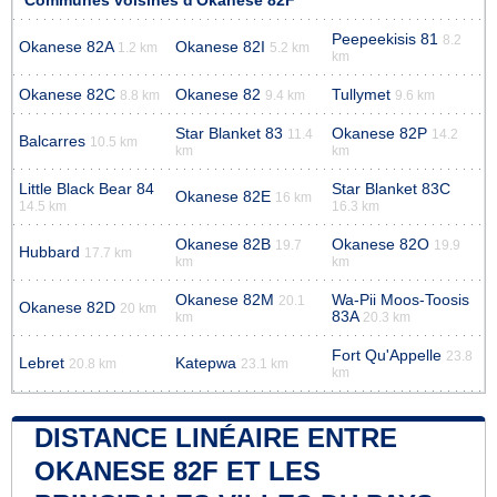
Communes voisines d'Okanese 82F
Peepeekisis 81
8.2
Okanese 82A
Okanese 82I
1.2 km
5.2 km
km
Okanese 82C
Okanese 82
Tullymet
8.8 km
9.4 km
9.6 km
Star Blanket 83
Okanese 82P
11.4
14.2
Balcarres
10.5 km
km
km
Little Black Bear 84
Star Blanket 83C
Okanese 82E
16 km
14.5 km
16.3 km
Okanese 82B
Okanese 82O
19.7
19.9
Hubbard
17.7 km
km
km
Okanese 82M
Wa-Pii Moos-Toosis
20.1
Okanese 82D
20 km
83A
km
20.3 km
Fort Qu'Appelle
23.8
Lebret
Katepwa
20.8 km
23.1 km
km
DISTANCE LINÉAIRE ENTRE
OKANESE 82F ET LES