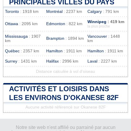
PRINCIPALES VILLES DU PAYS
Toronto
: 1918 km
Montréal
: 2237 km
Calgary
: 791 km
Winnipeg
: 419 km
Ottawa
: 2095 km
Edmonton
: 822 km
la plus proche
Mississauga
: 1907
Vancouver
: 1448
Brampton
: 1894 km
km
km
Québec
: 2357 km
Hamilton
: 1911 km
Hamilton
: 1911 km
Surrey
: 1431 km
Halifax
: 2996 km
Laval
: 2227 km
Distance calculée à vol d'oiseau
ACTIVITÉS ET LOISIRS DANS
LES ENVIRONS D'OKANESE 82F
Aucune activité référencé sur Okanese 82F
Notre site web n'est affilié ou parrainé par aucun