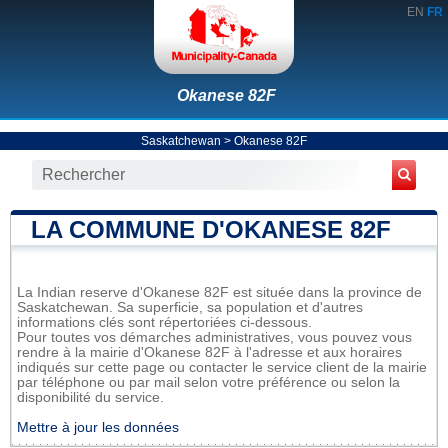
EN
FR
Okanese 82F
Saskatchewan
>
Okanese 82F
LA COMMUNE D'OKANESE 82F
La Indian reserve d'Okanese 82F est située dans la province de
Saskatchewan. Sa superficie, sa population et d'autres
informations clés sont répertoriées ci-dessous.
Pour toutes vos démarches administratives, vous pouvez vous
rendre à la mairie d'Okanese 82F à l'adresse et aux horaires
indiqués sur cette page ou contacter le service client de la mairie
par téléphone ou par mail selon votre préférence ou selon la
disponibilité du service.
Mettre à jour les données