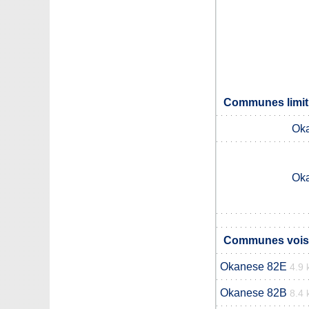
Communes limit
Ok
Ok
Communes vois
Okanese 82E
4.9
Okanese 82B
8.4