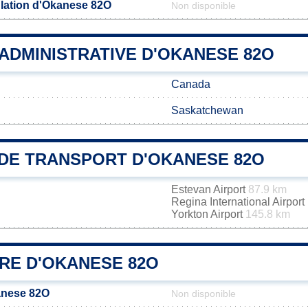
lation d'Okanese 82O
Non disponible
 ADMINISTRATIVE D'OKANESE 82O
Canada
Saskatchewan
DE TRANSPORT D'OKANESE 82O
Estevan Airport
87.9 km
Regina International Airport
Yorkton Airport
145.8 km
IRE D'OKANESE 82O
anese 82O
Non disponible