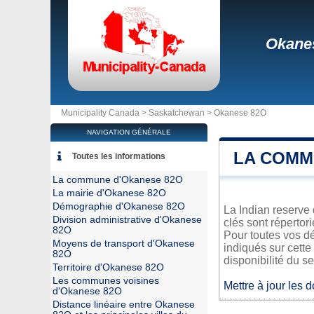
Okane
Municipality Canada >
Saskatchewan
>
Okanese 82O
NAVIGATION GÉNÉRALE
LA COMM
Toutes les informations
La commune d'Okanese 82O
La mairie d'Okanese 82O
Démographie d'Okanese 82O
La Indian reserve
Division administrative d'Okanese
clés sont répertor
82O
Pour toutes vos d
Moyens de transport d'Okanese
indiqués sur cette
82O
disponibilité du se
Territoire d'Okanese 82O
Les communes voisines
Mettre à jour les 
d'Okanese 82O
Distance linéaire entre Okanese