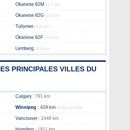
Okanese 82M
11.2 km
Okanese 82G
13.2 km
Tullymet
14.6 km
Okanese 82F
19.9 km
Lemberg
24.8 km
ES PRINCIPALES VILLES DU
Calgary
: 791 km
Winnipeg
: 419 km
la plus proche
Vancouver
: 1448 km
Hamilton
: 1911 km