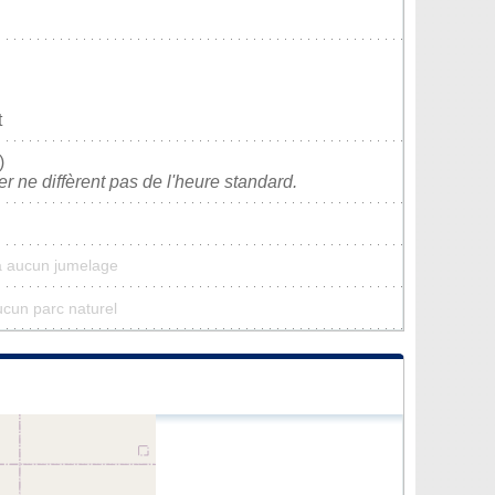
t
)
ver ne diffèrent pas de l'heure standard.
a aucun jumelage
ucun parc naturel