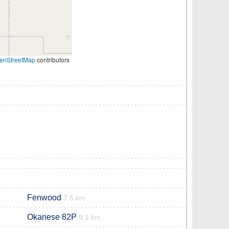
enStreetMap
contributors
Fenwood
7.5 km
Okanese 82P
9.1 km