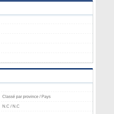
Classé par province / Pays
N.C / N.C