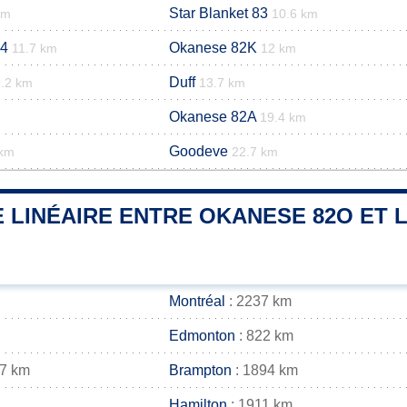
Star Blanket 83
km
10.6 km
84
Okanese 82K
11.7 km
12 km
Duff
.2 km
13.7 km
Okanese 82A
19.4 km
Goodeve
 km
22.7 km
 LINÉAIRE ENTRE OKANESE 82O ET L
Montréal
: 2237 km
Edmonton
: 822 km
07 km
Brampton
: 1894 km
Hamilton
: 1911 km