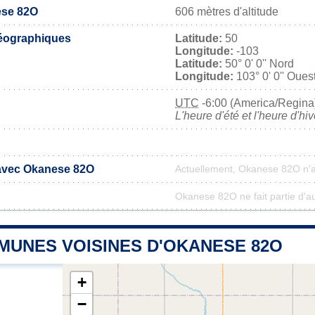
ese 82O
606 mètres d'altitude
éographiques
Latitude:
50
Longitude:
-103
Latitude:
50° 0' 0'' Nord
Longitude:
103° 0' 0'' Oues
UTC
-6:00 (America/Regina
L'heure d'été et l'heure d'hi
 avec Okanese 82O
Actuellement, Okanese 82O n'
Okanese 82O ne fait partie d'a
MUNES VOISINES D'OKANESE 82O
+
−