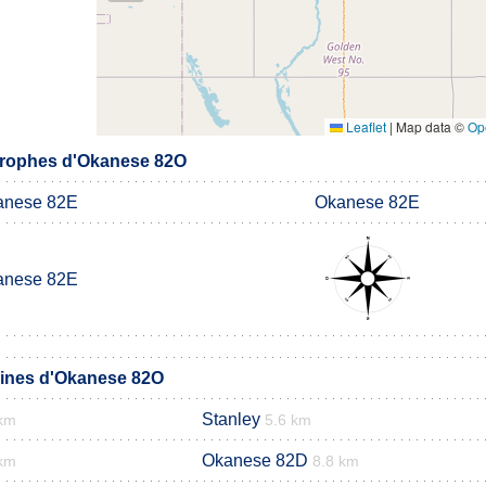
Leaflet
|
Map data ©
Op
rophes d'Okanese 82O
anese 82E
Okanese 82E
anese 82E
ines d'Okanese 82O
Stanley
 km
5.6 km
Okanese 82D
 km
8.8 km