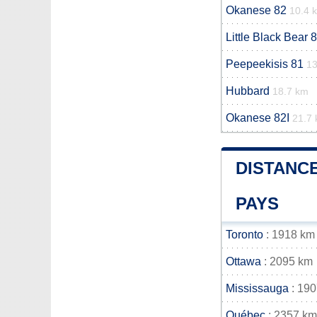
Okanese 82
10.4 
Little Black Bear 
Peepeekisis 81
13
Hubbard
18.7 km
Okanese 82I
21.7
DISTANCE
PAYS
Toronto
: 1918 km
Ottawa
: 2095 km
Mississauga
: 19
Québec
: 2357 km