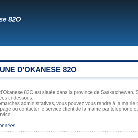
se 82O
UNE D'OKANESE 82O
 d'Okanese 82O est située dans la province de Saskatchewan. Sa 
iées ci-dessous.
émarches administratives, vous pouvez vous rendre à la mairie 
 page ou contacter le service client de la mairie par téléphone o
rvice.
données