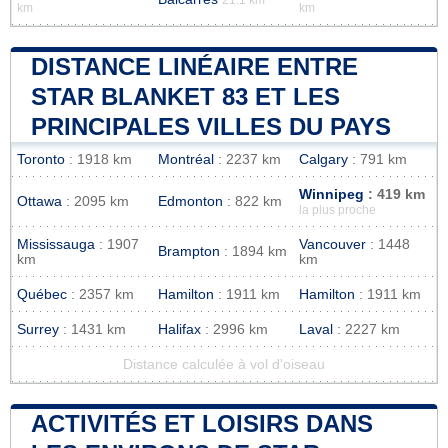
km
km
DISTANCE LINÉAIRE ENTRE
STAR BLANKET 83 ET LES
PRINCIPALES VILLES DU PAYS
Toronto
: 1918 km
Montréal
: 2237 km
Calgary
: 791 km
Winnipeg
: 419 km
Ottawa
: 2095 km
Edmonton
: 822 km
la plus proche
Mississauga
: 1907
Vancouver
: 1448
Brampton
: 1894 km
km
km
Québec
: 2357 km
Hamilton
: 1911 km
Hamilton
: 1911 km
Surrey
: 1431 km
Halifax
: 2996 km
Laval
: 2227 km
Distance calculée à vol d'oiseau
ACTIVITÉS ET LOISIRS DANS