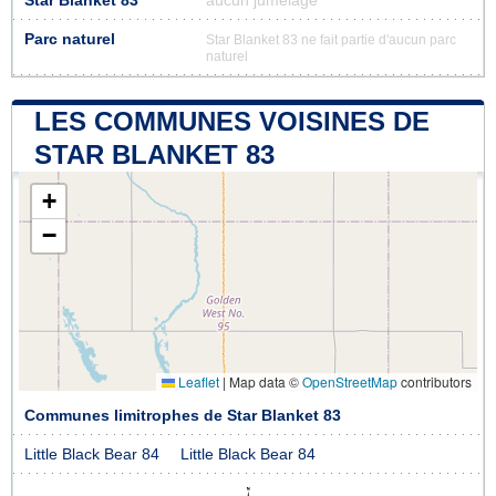
Star Blanket 83
aucun jumelage
Parc naturel
Star Blanket 83 ne fait partie d'aucun parc
naturel
LES COMMUNES VOISINES DE
STAR BLANKET 83
+
−
Leaflet
|
Map data ©
OpenStreetMap
contributors
Communes limitrophes de Star Blanket 83
Little Black Bear 84
Little Black Bear 84