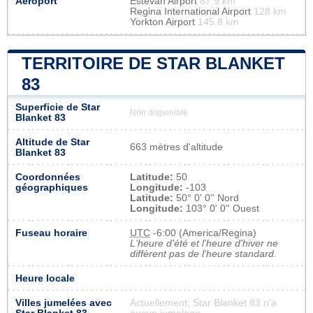
Aéroport
Estevan Airport
87.9 km
Regina International Airport
128 km
Yorkton Airport
145.8 km
TERRITOIRE DE STAR BLANKET
83
Superficie de Star
Non disponible
Blanket 83
Altitude de Star
663 mètres d'altitude
Blanket 83
Coordonnées
Latitude:
50
géographiques
Longitude:
-103
Latitude:
50° 0' 0'' Nord
Longitude:
103° 0' 0'' Ouest
Fuseau horaire
UTC
-6:00 (America/Regina)
L'heure d'été et l'heure d'hiver ne
diffèrent pas de l'heure standard.
Heure locale
Villes jumelées avec
Actuellement, Star Blanket 83 n'a