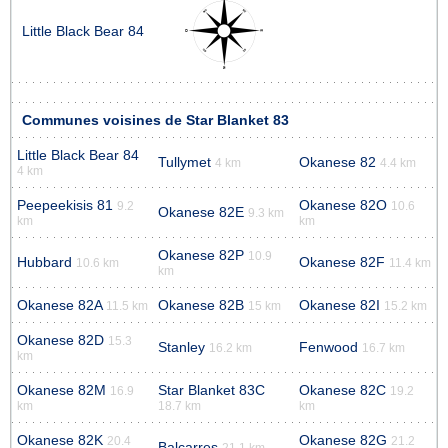
Little Black Bear 84
Communes voisines de Star Blanket 83
Little Black Bear 84
Tullymet
Okanese 82
4 km
4.4 km
4 km
Peepeekisis 81
Okanese 82O
9.2
10.6
Okanese 82E
9.3 km
km
km
Okanese 82P
10.9
Hubbard
Okanese 82F
10.6 km
11.4 km
km
Okanese 82A
Okanese 82B
Okanese 82I
11.5 km
15 km
15.2 km
Okanese 82D
15.3
Stanley
Fenwood
16.2 km
16.7 km
km
Okanese 82M
Star Blanket 83C
Okanese 82C
16.9
19.2
km
18.7 km
km
Okanese 82K
Okanese 82G
20.4
21.2
Balcarres
21.1 km