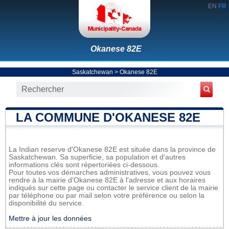
EN
FR
Okanese 82E
Saskatchewan
>
Okanese 82E
LA COMMUNE D'OKANESE 82E
La Indian reserve d'Okanese 82E est située dans la province de
Saskatchewan. Sa superficie, sa population et d'autres
informations clés sont répertoriées ci-dessous.
Pour toutes vos démarches administratives, vous pouvez vous
rendre à la mairie d'Okanese 82E à l'adresse et aux horaires
indiqués sur cette page ou contacter le service client de la mairie
par téléphone ou par mail selon votre préférence ou selon la
disponibilité du service.
Mettre à jour les données