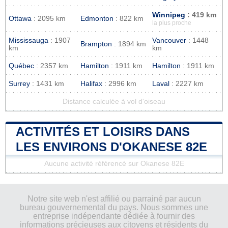
Winnipeg
: 419 km
Ottawa
: 2095 km
Edmonton
: 822 km
la plus proche
Mississauga
: 1907
Vancouver
: 1448
Brampton
: 1894 km
km
km
Québec
: 2357 km
Hamilton
: 1911 km
Hamilton
: 1911 km
Surrey
: 1431 km
Halifax
: 2996 km
Laval
: 2227 km
Distance calculée à vol d'oiseau
ACTIVITÉS ET LOISIRS DANS
LES ENVIRONS D'OKANESE 82E
Aucune activité référencé sur Okanese 82E
Notre site web n'est affilié ou parrainé par aucun
bureau gouvernemental du pays. Nous sommes une
entreprise indépendante dédiée à fournir des
informations précieuses aux citoyens et résidents du