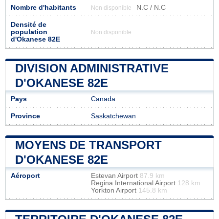
Nombre d'habitants
N.C / N.C
Non disponible
Densité de
population
Non disponible
d'Okanese 82E
DIVISION ADMINISTRATIVE
D'OKANESE 82E
Pays
Canada
Province
Saskatchewan
MOYENS DE TRANSPORT
D'OKANESE 82E
Aéroport
Estevan Airport
87.9 km
Regina International Airport
128 km
Yorkton Airport
145.8 km