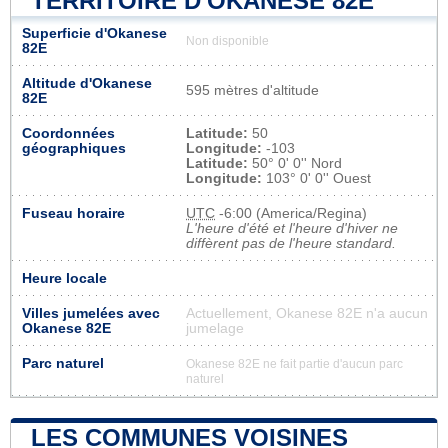
TERRITOIRE D'OKANESE 82E
Superficie d'Okanese
Non disponible
82E
Altitude d'Okanese
595 mètres d'altitude
82E
Coordonnées
Latitude:
50
géographiques
Longitude:
-103
Latitude:
50° 0' 0'' Nord
Longitude:
103° 0' 0'' Ouest
Fuseau horaire
UTC
-6:00 (America/Regina)
L'heure d'été et l'heure d'hiver ne
diffèrent pas de l'heure standard.
Heure locale
Villes jumelées avec
Actuellement, Okanese 82E n'a aucun
Okanese 82E
jumelage
Parc naturel
Okanese 82E ne fait partie d'aucun parc
naturel
LES COMMUNES VOISINES