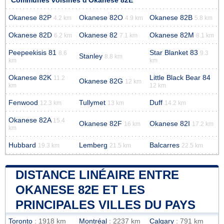
Communes voisines d'Okanese 82E
Okanese 82P
Okanese 82O
Okanese 82B
4.2 km
4.9 km
5.8 km
Okanese 82D
Okanese 82
Okanese 82M
6.2 km
7.1 km
8.1 km
Peepeekisis 81
Star Blanket 83
8.6
9.3
Stanley
8.8 km
km
km
Okanese 82K
Little Black Bear 84
11.2
Okanese 82G
12 km
km
12 km
Fenwood
Tullymet
Duff
12.3 km
13 km
14.2 km
Okanese 82A
15.4
Okanese 82F
Okanese 82I
16 km
17.2 km
km
Hubbard
Lemberg
Balcarres
19.3 km
21.5 km
22.5 km
DISTANCE LINÉAIRE ENTRE
OKANESE 82E ET LES
PRINCIPALES VILLES DU PAYS
Toronto
: 1918 km
Montréal
: 2237 km
Calgary
: 791 km