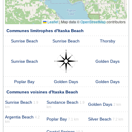
Leaflet
|
Map data ©
OpenStreetMap
contributors
Communes limitrophes d'Itaska Beach
Sunrise Beach
Sunrise Beach
Thorsby
Sunrise Beach
Golden Days
Poplar Bay
Golden Days
Golden Days
Communes voisines d'Itaska Beach
Sunrise Beach
Sundance Beach
1.9
1.9
Golden Days
2 km
km
km
Argentia Beach
4.2
Poplar Bay
Silver Beach
7.1 km
7.2 km
km
Crystal Springs
10.3