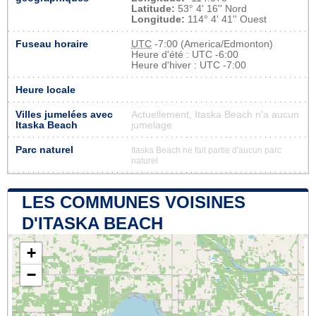
Latitude:
53° 4' 16'' Nord
Longitude:
114° 4' 41'' Ouest
Fuseau horaire
UTC
-7:00 (America/Edmonton)
Heure d'été : UTC -6:00
Heure d'hiver : UTC -7:00
Heure locale
Villes jumelées avec
Actuellement, Itaska Beach n'a aucun
Itaska Beach
jumelage
Parc naturel
Itaska Beach ne fait partie d'aucun parc
naturel
LES COMMUNES VOISINES
D'ITASKA BEACH
+
−