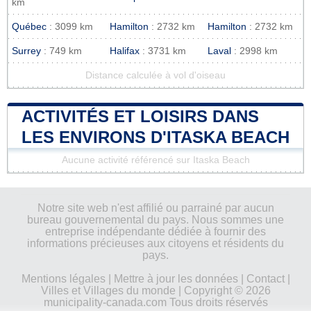
km
Québec
: 3099 km
Hamilton
: 2732 km
Hamilton
: 2732 km
Surrey
: 749 km
Halifax
: 3731 km
Laval
: 2998 km
Distance calculée à vol d'oiseau
ACTIVITÉS ET LOISIRS DANS
LES ENVIRONS D'ITASKA BEACH
Aucune activité référencé sur Itaska Beach
Notre site web n'est affilié ou parrainé par aucun
bureau gouvernemental du pays. Nous sommes une
entreprise indépendante dédiée à fournir des
informations précieuses aux citoyens et résidents du
pays.
Mentions légales
|
Mettre à jour les données
|
Contact
|
Villes et Villages du monde
| Copyright © 2026
municipality-canada.com Tous droits réservés