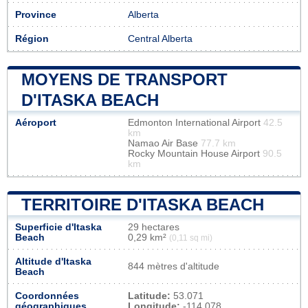
Province
Alberta
Région
Central Alberta
MOYENS DE TRANSPORT
D'ITASKA BEACH
Aéroport
Edmonton International Airport
42.5
km
Namao Air Base
77.7 km
Rocky Mountain House Airport
90.5
km
TERRITOIRE D'ITASKA BEACH
Superficie d'Itaska
29 hectares
Beach
0,29 km²
(0,11 sq mi)
Altitude d'Itaska
844 mètres d'altitude
Beach
Coordonnées
Latitude:
53.071
géographiques
Longitude:
-114.078