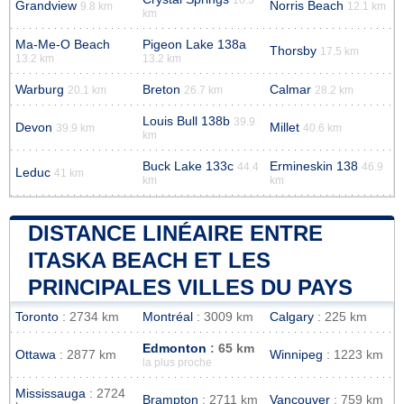
Grandview
Norris Beach
9.8 km
12.1 km
km
Ma-Me-O Beach
Pigeon Lake 138a
Thorsby
17.5 km
13.2 km
13.2 km
Warburg
Breton
Calmar
20.1 km
26.7 km
28.2 km
Louis Bull 138b
39.9
Devon
Millet
39.9 km
40.6 km
km
Buck Lake 133c
Ermineskin 138
44.4
46.9
Leduc
41 km
km
km
DISTANCE LINÉAIRE ENTRE
ITASKA BEACH ET LES
PRINCIPALES VILLES DU PAYS
Toronto
: 2734 km
Montréal
: 3009 km
Calgary
: 225 km
Edmonton
: 65 km
Ottawa
: 2877 km
Winnipeg
: 1223 km
la plus proche
Mississauga
: 2724
Brampton
: 2711 km
Vancouver
: 759 km