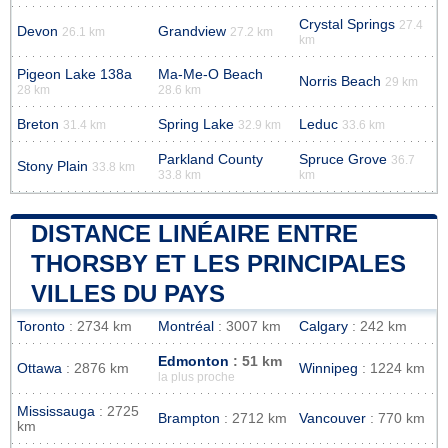
Crystal Springs
27.4
Devon
Grandview
26.1 km
27.2 km
km
Pigeon Lake 138a
Ma-Me-O Beach
Norris Beach
29 km
28 km
28.6 km
Breton
Spring Lake
Leduc
31.4 km
32.9 km
33.6 km
Parkland County
Spruce Grove
36.7
Stony Plain
33.8 km
33.8 km
km
DISTANCE LINÉAIRE ENTRE
THORSBY ET LES PRINCIPALES
VILLES DU PAYS
Toronto
: 2734 km
Montréal
: 3007 km
Calgary
: 242 km
Edmonton
: 51 km
Ottawa
: 2876 km
Winnipeg
: 1224 km
la plus proche
Mississauga
: 2725
Brampton
: 2712 km
Vancouver
: 770 km
km