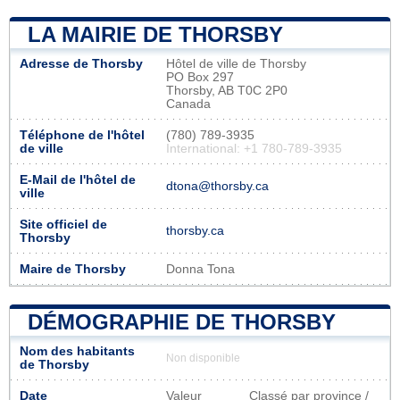
LA MAIRIE DE THORSBY
Adresse de Thorsby
Hôtel de ville de Thorsby
PO Box 297
Thorsby, AB T0C 2P0
Canada
Téléphone de l'hôtel
(780) 789-3935
de ville
International: +1 780-789-3935
E-Mail de l'hôtel de
dtona@thorsby.ca
ville
Site officiel de
thorsby.ca
Thorsby
Maire de Thorsby
Donna Tona
DÉMOGRAPHIE DE THORSBY
Nom des habitants
Non disponible
de Thorsby
Date
Valeur
Classé par province /