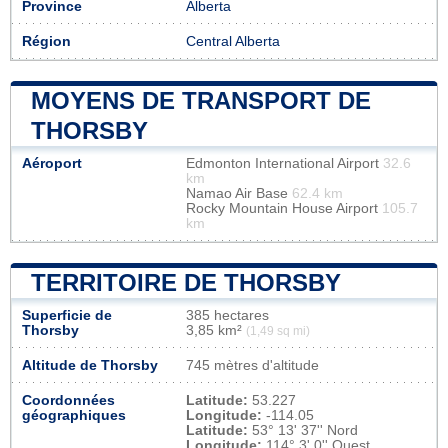
Province
Alberta
Région
Central Alberta
MOYENS DE TRANSPORT DE
THORSBY
Aéroport
Edmonton International Airport
32.6
km
Namao Air Base
62.4 km
Rocky Mountain House Airport
105.7
km
TERRITOIRE DE THORSBY
Superficie de
385 hectares
Thorsby
3,85 km²
(1,49 sq mi)
Altitude de Thorsby
745 mètres d'altitude
Coordonnées
Latitude:
53.227
géographiques
Longitude:
-114.05
Latitude:
53° 13' 37'' Nord
Longitude:
114° 3' 0'' Ouest