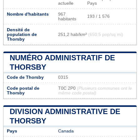
actuelle
Pays
Nombre d'habitants
967
193 / 1 576
habitants
Densité de
population de
251,2 hab/km²
(650,5 pop/sq mi)
Thorsby
NUMÉRO ADMINISTRATIF DE
THORSBY
Code de Thorsby
0315
Code postal de
T0C 2P0
(Plusieurs communes ont le
Thorsby
même code postal)
DIVISION ADMINISTRATIVE DE
THORSBY
Pays
Canada