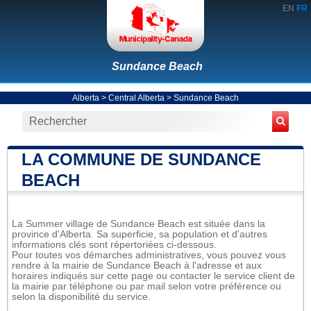
EN
FR
Sundance Beach
Alberta
>
Central Alberta
>
Sundance Beach
LA COMMUNE DE SUNDANCE
BEACH
La Summer village de Sundance Beach est située dans la
province d'Alberta. Sa superficie, sa population et d'autres
informations clés sont répertoriées ci-dessous.
Pour toutes vos démarches administratives, vous pouvez vous
rendre à la mairie de Sundance Beach à l'adresse et aux
horaires indiqués sur cette page ou contacter le service client de
la mairie par téléphone ou par mail selon votre préférence ou
selon la disponibilité du service.