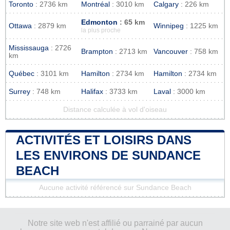
Toronto
: 2736 km
Montréal
: 3010 km
Calgary
: 226 km
Edmonton
: 65 km
Ottawa
: 2879 km
Winnipeg
: 1225 km
la plus proche
Mississauga
: 2726
Brampton
: 2713 km
Vancouver
: 758 km
km
Québec
: 3101 km
Hamilton
: 2734 km
Hamilton
: 2734 km
Surrey
: 748 km
Halifax
: 3733 km
Laval
: 3000 km
Distance calculée à vol d'oiseau
ACTIVITÉS ET LOISIRS DANS
LES ENVIRONS DE SUNDANCE
BEACH
Aucune activité référencé sur Sundance Beach
Notre site web n'est affilié ou parrainé par aucun