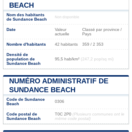
BEACH
Nom des habitants
Non disponible
de Sundance Beach
Date
Valeur
Classé par province /
actuelle
Pays
Nombre d'habitants
42 habitants
359 / 2 353
Densité de
population de
95,5 hab/km²
(247,2 pop/sq mi)
Sundance Beach
NUMÉRO ADMINISTRATIF DE
SUNDANCE BEACH
Code de Sundance
0306
Beach
Code postal de
T0C 2P0
(Plusieurs communes ont le
Sundance Beach
même code postal)