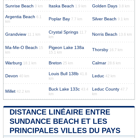
Sunrise Beach
Itaska Beach
Golden Days
0 km
1.9 km
3.8 km
Argentia Beach
6.1
Poplar Bay
Silver Beach
7.7 km
9.1 km
km
Crystal Springs
11.7
Grandview
Norris Beach
11.1 km
13.6 km
km
Ma-Me-O Beach
Pigeon Lake 138a
15
Thorsby
16.7 km
km
15.1 km
Warburg
Breton
Calmar
18.1 km
25 km
28.6 km
Louis Bull 138b
41.8
Devon
Leduc
40 km
42 km
km
Buck Lake 133c
Leduc County
43.4
47.7
Millet
42.2 km
km
km
DISTANCE LINÉAIRE ENTRE
SUNDANCE BEACH ET LES
PRINCIPALES VILLES DU PAYS