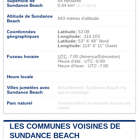
Superficie de
44 hectares
Sundance Beach
0,44 km²
(0,17 sq mi)
Altitude de Sundance
843 mètres d'altitude
Beach
Coordonnées
Latitude:
53.08
géographiques
Longitude:
-114.103
Latitude:
53° 4' 48'' Nord
Longitude:
114° 6' 11'' Ouest
Fuseau horaire
UTC
-7:00 (America/Edmonton)
Heure d'été : UTC -6:00
Heure d'hiver : UTC -7:00
Heure locale
Villes jumelées avec
Actuellement, Sundance Beach n'a
Sundance Beach
aucun jumelage
Parc naturel
Sundance Beach ne fait partie d'aucun parc
naturel
LES COMMUNES VOISINES DE
SUNDANCE BEACH