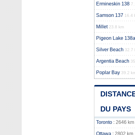
Ermineskin 138
7
Samson 137
16.4
Millet
23.8 km
Pigeon Lake 138
Silver Beach
32.7
Argentia Beach
35
Poplar Bay
39.2 k
DISTANCE
DU PAYS
Toronto
: 2646 km
Ottawa
: 2802 km