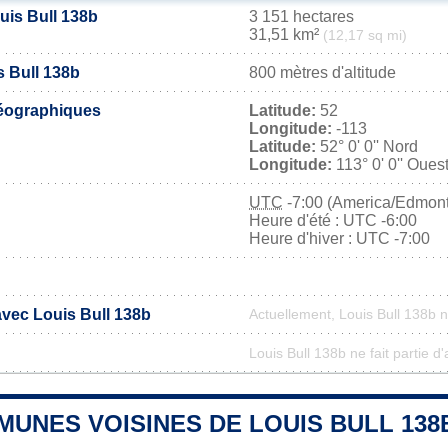
uis Bull 138b
3 151 hectares
31,51 km²
(12,17 sq mi)
s Bull 138b
800 mètres d'altitude
éographiques
Latitude:
52
Longitude:
-113
Latitude:
52° 0' 0'' Nord
Longitude:
113° 0' 0'' Oues
UTC
-7:00 (America/Edmon
Heure d'été : UTC -6:00
Heure d'hiver : UTC -7:00
avec Louis Bull 138b
Actuellement, Louis Bull 138b 
Louis Bull 138b ne fait partie d
UNES VOISINES DE LOUIS BULL 138