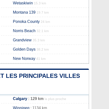
Wetaskiwin
15.3 km
Montana 139
19.7 km
Ponoka County
24 km
Norris Beach
32.1 km
Grandview
35.3 km
Golden Days
38.2 km
New Norway
41 km
T LES PRINCIPALES VILLES
Calgary
: 129 km
la plus proche
Winnipeg
: 1134 km