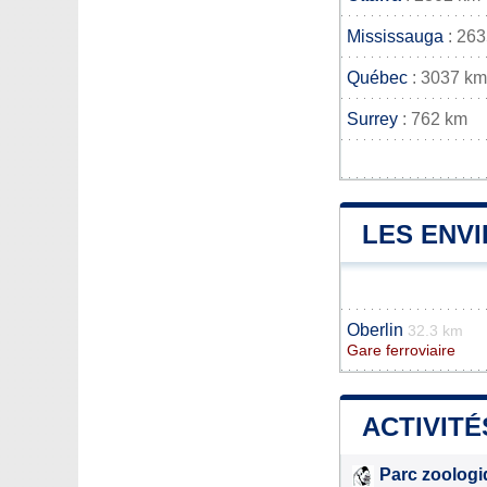
Mississauga
: 26
Québec
: 3037 km
Surrey
: 762 km
LES ENVI
Oberlin
32.3 km
Gare ferroviaire
ACTIVITÉ
Parc zoolog