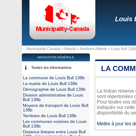
Louis 
Municipality Canada >
Alberta
>
Northern Alberta
>
Louis Bull 138
NAVIGATION GÉNÉRALE
LA COMM
Toutes les informations
La commune de Louis Bull 138b
La mairie de Louis Bull 138b
Démographie de Louis Bull 138b
La Indian reserve 
Division administrative de Louis
sont répertoriées 
Bull 138b
Pour toutes vos dé
Moyens de transport de Louis Bull
indiqués sur cette
138b
disponibilité du se
Territoire de Louis Bull 138b
Les communes voisines de Louis
Mettre à jour les 
Bull 138b
Distance linéaire entre Louis Bull