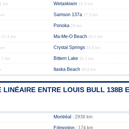
Wetaskiwin
.1 km
15.3 km
Samson 137a
 km
17.3 km
Ponoka
24 km
a
Ma-Me-O Beach
27.4 km
28.2 km
Crystal Springs
 km
33.9 km
Bittern Lake
.7 km
36.2 km
Itaska Beach
m
39.9 km
 LINÉAIRE ENTRE LOUIS BULL 138B E
Montréal
: 2938 km
Edmonton
: 174 km