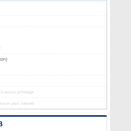
t
ton)
n'a aucun jumelage
'aucun parc naturel
B