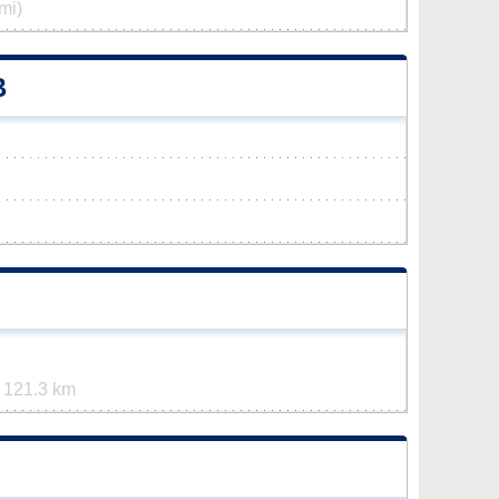
mi)
B
t
121.3 km