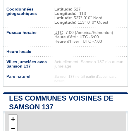
Coordonnées
Latitude:
527
géographiques
Longitude:
-113
Latitude:
527° 0' 0'' Nord
Longitude:
113° 0' 0'' Ouest
Fuseau horaire
UTC
-7:00 (America/Edmonton)
Heure d'été : UTC -6:00
Heure d'hiver : UTC -7:00
Heure locale
Villes jumelées avec
Actuellement, Samson 137 n'a aucun
Samson 137
jumelage
Parc naturel
Samson 137 ne fait partie d'aucun parc
naturel
LES COMMUNES VOISINES DE
SAMSON 137
+
−