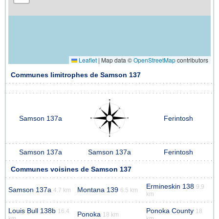
Leaflet
|
Map data ©
OpenStreetMap
contributors
Communes limitrophes de Samson 137
Samson 137a
Ferintosh
Samson 137a
Samson 137a
Ferintosh
Communes voisines de Samson 137
Ermineskin 138
9.9
Samson 137a
Montana 139
4.7 km
6.5 km
km
Louis Bull 138b
Ponoka County
16.4
18
Ponoka
18 km
km
km