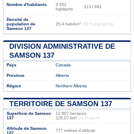
Nombre d'habitants
3 252
113 / 841
habitants
Densité de
population de
25,4 hab/km²
(65,8 pop/sq mi)
Samson 137
DIVISION ADMINISTRATIVE DE
SAMSON 137
Pays
Canada
Province
Alberta
Région
Northern Alberta
TERRITOIRE DE SAMSON 137
Superficie de Samson
12 807 hectares
137
128,07 km²
(49,45 sq mi)
Altitude de Samson
777 mètres d'altitude
137