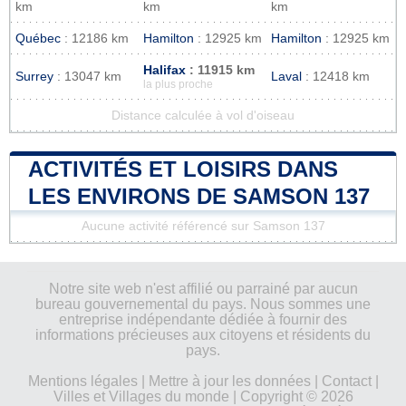
km
km
km
Québec
: 12186 km
Hamilton
: 12925 km
Hamilton
: 12925 km
Halifax
: 11915 km
Surrey
: 13047 km
Laval
: 12418 km
la plus proche
Distance calculée à vol d'oiseau
ACTIVITÉS ET LOISIRS DANS
LES ENVIRONS DE SAMSON 137
Aucune activité référencé sur Samson 137
Notre site web n'est affilié ou parrainé par aucun
bureau gouvernemental du pays. Nous sommes une
entreprise indépendante dédiée à fournir des
informations précieuses aux citoyens et résidents du
pays.
Mentions légales
|
Mettre à jour les données
|
Contact
|
Villes et Villages du monde
| Copyright © 2026