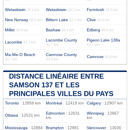
Wetaskiwin
Wetaskiwin
Ferintosh
20.1 km
20.1 km
28.5 km
New Norway
Bittern Lake
Clive
30.5 km
32.7 km
34.9 km
Millet
Bashaw
Edberg
34.9 km
36.4 km
40.6 km
Lacombe County
Pigeon Lake 138a
Lacombe
42.7 km
42.7 km
43.1 km
Ma-Me-O Beach
Camrose County
Camrose
45.8 km
43.7 km
45.8 km
DISTANCE LINÉAIRE ENTRE
SAMSON 137 ET LES
PRINCIPALES VILLES DU PAYS
Toronto
: 12858 km
Montréal
: 12419 km
Calgary
: 12907 km
Edmonton
: 12631
Winnipeg
: 12867
Ottawa
: 12531 km
km
km
Mississauga
: 12884
Brampton
: 12881
Vancouver
: 13036