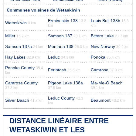
Communes voisines de Wetaskiwin
Ermineskin 138
Louis Bull 138b
13.2
15.3
Wetaskiwin
0 km
km
km
Millet
Samson 137
Bittern Lake
15.7 km
20.1 km
21.7 km
Samson 137a
Montana 139
New Norway
24 km
26.3 km
30.4 km
Hay Lakes
Leduc
Ponoka
32.9 km
34.3 km
35.4 km
Ponoka County
35.4
Ferintosh
Camrose
35.6 km
37.3 km
km
Camrose County
Pigeon Lake 138a
Ma-Me-O Beach
37.3 km
37.9 km
39.1 km
Leduc County
42.3
Silver Beach
Beaumont
41.7 km
43.2 km
km
DISTANCE LINÉAIRE ENTRE
WETASKIWIN ET LES