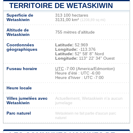
TERRITOIRE DE WETASKIWIN
Superficie de
313 100 hectares
Wetaskiwin
3131,00 km²
(1208,89 sq mi)
Altitude de
755 mètres d'altitude
Wetaskiwin
Coordonnées
Latitude:
52.969
géographiques
Longitude:
-113.376
Latitude:
52° 58' 8'' Nord
Longitude:
113° 22' 34'' Ouest
Fuseau horaire
UTC
-7:00 (America/Edmonton)
Heure d'été : UTC -6:00
Heure d'hiver : UTC -7:00
Heure locale
Villes jumelées avec
Actuellement, Wetaskiwin n'a aucun
Wetaskiwin
jumelage
Parc naturel
Wetaskiwin ne fait partie d'aucun parc
naturel