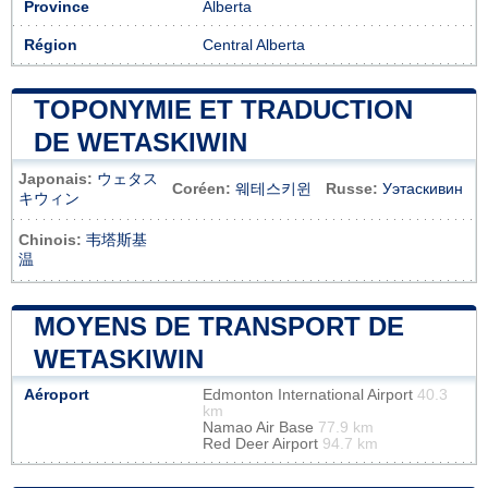
Province
Alberta
Région
Central Alberta
TOPONYMIE ET TRADUCTION
DE WETASKIWIN
Japonais:
ウェタス
Coréen:
웨테스키윈
Russe:
Уэтаскивин
キウィン
Chinois:
韦塔斯基
温
MOYENS DE TRANSPORT DE
WETASKIWIN
Aéroport
Edmonton International Airport
40.3
km
Namao Air Base
77.9 km
Red Deer Airport
94.7 km