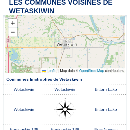
LES COMMUNES VOISINES DE
WETASKIWIN
+
−
Leaflet
|
Map data ©
OpenStreetMap
contributors
Communes limitrophes de Wetaskiwin
Wetaskiwin
Wetaskiwin
Bittern Lake
Wetaskiwin
Bittern Lake
Ermineskin 138
Ermineskin 138
New Norway