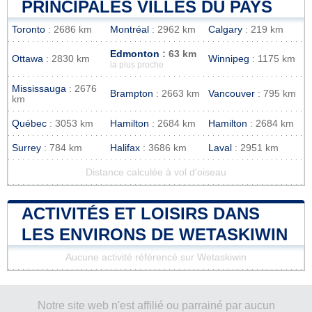
PRINCIPALES VILLES DU PAYS
Toronto
: 2686 km
Montréal
: 2962 km
Calgary
: 219 km
Edmonton
: 63 km
Ottawa
: 2830 km
Winnipeg
: 1175 km
la plus proche
Mississauga
: 2676
Brampton
: 2663 km
Vancouver
: 795 km
km
Québec
: 3053 km
Hamilton
: 2684 km
Hamilton
: 2684 km
Surrey
: 784 km
Halifax
: 3686 km
Laval
: 2951 km
Distance calculée à vol d'oiseau
ACTIVITÉS ET LOISIRS DANS
LES ENVIRONS DE WETASKIWIN
Aucune activité référencé sur Wetaskiwin
Notre site web n'est affilié ou parrainé par aucun