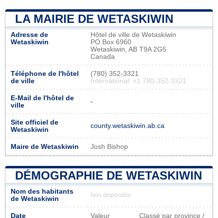
LA MAIRIE DE WETASKIWIN
Adresse de
Hôtel de ville de Wetaskiwin
Wetaskiwin
PO Box 6960
Wetaskiwin, AB T9A 2G5
Canada
Téléphone de l'hôtel
(780) 352-3321
de ville
International: +1 780-352-3321
E-Mail de l'hôtel de
-
ville
Site officiel de
county.wetaskiwin.ab.ca
Wetaskiwin
Maire de Wetaskiwin
Josh Bishop
DÉMOGRAPHIE DE WETASKIWIN
Nom des habitants
Non disponible
de Wetaskiwin
Date
Valeur
Classé par province /