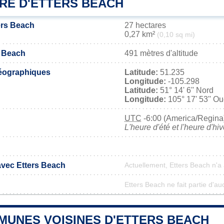
IRE D'ETTERS BEACH
ers Beach
27 hectares
0,27 km²
(0,10 sq mi)
s Beach
491 mètres d'altitude
éographiques
Latitude:
51.235
Longitude:
-105.298
Latitude:
51° 14' 6'' Nord
Longitude:
105° 17' 53'' Ou
UTC
-6:00 (America/Regina
L'heure d'été et l'heure d'hi
avec Etters Beach
Actuellement, Etters Beach n'
Etters Beach ne fait partie d'au
MUNES VOISINES D'ETTERS BEACH