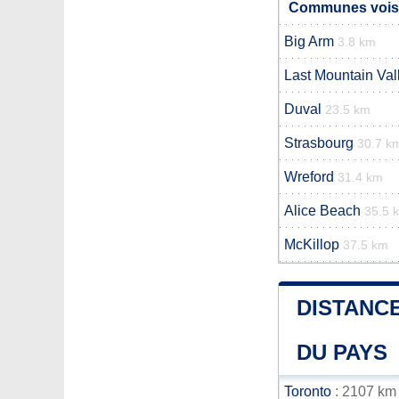
Communes voisi
Big Arm
3.8 km
Last Mountain Val
Duval
23.5 km
Strasbourg
30.7 k
Wreford
31.4 km
Alice Beach
35.5 
McKillop
37.5 km
DISTANCE
DU PAYS
Toronto
: 2107 km