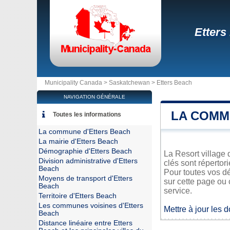
Etters
Municipality Canada >
Saskatchewan
>
Etters Beach
NAVIGATION GÉNÉRALE
LA COMM
Toutes les informations
La commune d'Etters Beach
La mairie d'Etters Beach
Démographie d'Etters Beach
La Resort village 
Division administrative d'Etters
clés sont répertor
Beach
Pour toutes vos dé
Moyens de transport d'Etters
sur cette page ou 
Beach
service.
Territoire d'Etters Beach
Les communes voisines d'Etters
Mettre à jour les 
Beach
Distance linéaire entre Etters