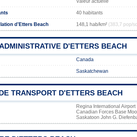
Valeur actuelle
ants
40 habitants
lation d'Etters Beach
148,1 hab/km²
(383,7 pop/s
 ADMINISTRATIVE D'ETTERS BEACH
Canada
Saskatchewan
DE TRANSPORT D'ETTERS BEACH
Regina International Airport
Canadian Forces Base Mo
Saskatoon John G. Diefenbak