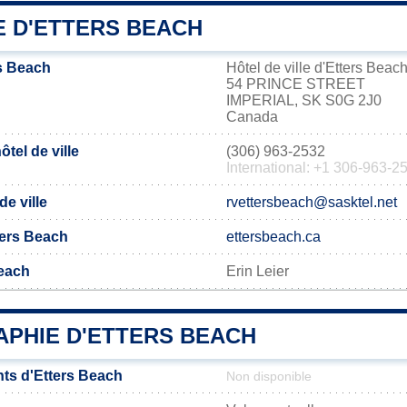
E D'ETTERS BEACH
s Beach
Hôtel de ville d'Etters Beac
54 PRINCE STREET
IMPERIAL, SK S0G 2J0
Canada
tel de ville
(306) 963-2532
International: +1 306-963-2
de ville
rvettersbeach@sasktel.net
tters Beach
ettersbeach.ca
Beach
Erin Leier
PHIE D'ETTERS BEACH
ts d'Etters Beach
Non disponible