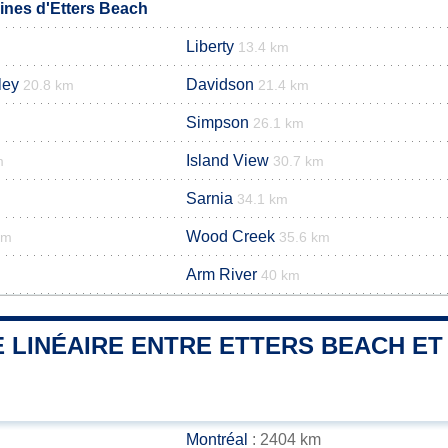
nes d'Etters Beach
Liberty
13.4 km
ley
Davidson
20.8 km
21.4 km
Simpson
26.1 km
Island View
m
30.7 km
Sarnia
34.1 km
Wood Creek
km
35.6 km
Arm River
40 km
 LINÉAIRE ENTRE ETTERS BEACH ET 
Montréal
: 2404 km