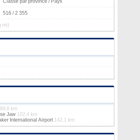
Classé par province / Pays
516 / 2 355
q mi)
99.8 km
ose Jaw
102.4 km
er International Airport
142.1 km