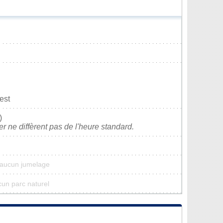
est
)
ver ne diffèrent pas de l'heure standard.
a aucun jumelage
cun parc naturel