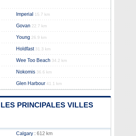
Imperial
15.7 km
Govan
22.7 km
Young
26.9 km
Holdfast
31.3 km
Wee Too Beach
34.2 km
Nokomis
36.6 km
Glen Harbour
41.1 km
LES PRINCIPALES VILLES
Calgary
: 612 km