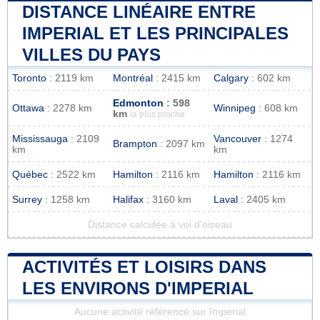
DISTANCE LINÉAIRE ENTRE
IMPERIAL ET LES PRINCIPALES
VILLES DU PAYS
Toronto
: 2119 km
Montréal
: 2415 km
Calgary
: 602 km
Edmonton
: 598
Ottawa
: 2278 km
Winnipeg
: 608 km
km
la plus proche
Mississauga
: 2109
Vancouver
: 1274
Brampton
: 2097 km
km
km
Québec
: 2522 km
Hamilton
: 2116 km
Hamilton
: 2116 km
Surrey
: 1258 km
Halifax
: 3160 km
Laval
: 2405 km
Distance calculée à vol d'oiseau
ACTIVITÉS ET LOISIRS DANS
LES ENVIRONS D'IMPERIAL
Aucune activité référencé sur Imperial