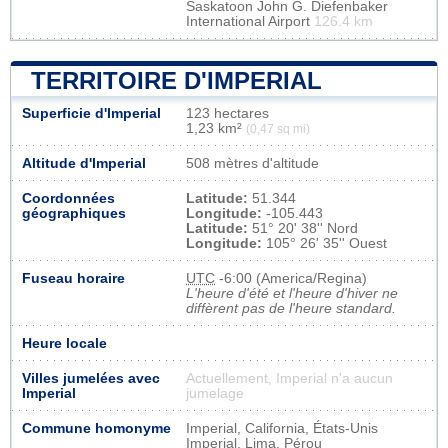
Saskatoon John G. Diefenbaker
International Airport
126.4 km
TERRITOIRE D'IMPERIAL
Superficie d'Imperial
123 hectares
1,23 km²
(0,47 sq mi)
Altitude d'Imperial
508 mètres d'altitude
Coordonnées
Latitude:
51.344
géographiques
Longitude:
-105.443
Latitude:
51° 20' 38'' Nord
Longitude:
105° 26' 35'' Ouest
Fuseau horaire
UTC
-6:00 (America/Regina)
L'heure d'été et l'heure d'hiver ne
diffèrent pas de l'heure standard.
Heure locale
Villes jumelées avec
Actuellement, Imperial n'a aucun
Imperial
jumelage
Commune homonyme
Imperial, California, États-Unis
Imperial, Lima, Pérou