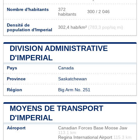
Nombre d'habitants
372
300 / 2 046
habitants
Densité de
302,4 hab/km²
(783,3 pop/sq mi)
population d'Imperial
DIVISION ADMINISTRATIVE
D'IMPERIAL
Pays
Canada
Province
Saskatchewan
Région
Big Arm No. 251
MOYENS DE TRANSPORT
D'IMPERIAL
Aéroport
Canadian Forces Base Moose Jaw
113.1 km
Regina International Airport
115.3 km