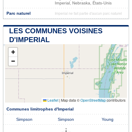
Imperial, Nebraska, États-Unis
Parc naturel
Imperial ne fait partie d'aucun parc naturel
LES COMMUNES VOISINES
D'IMPERIAL
+
−
Leaflet
|
Map data ©
OpenStreetMap
contributors
Communes limitrophes d'Imperial
Simpson
Simpson
Young