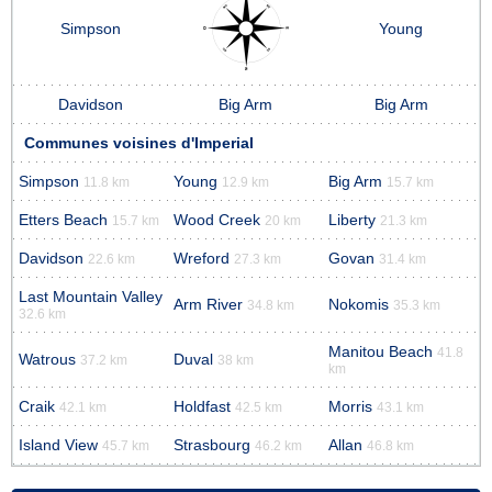
Simpson
Young
Davidson
Big Arm
Big Arm
Communes voisines d'Imperial
Simpson
Young
Big Arm
11.8 km
12.9 km
15.7 km
Etters Beach
Wood Creek
Liberty
15.7 km
20 km
21.3 km
Davidson
Wreford
Govan
22.6 km
27.3 km
31.4 km
Last Mountain Valley
Arm River
Nokomis
34.8 km
35.3 km
32.6 km
Manitou Beach
41.8
Watrous
Duval
37.2 km
38 km
km
Craik
Holdfast
Morris
42.1 km
42.5 km
43.1 km
Island View
Strasbourg
Allan
45.7 km
46.2 km
46.8 km