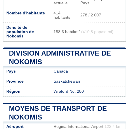
actuelle
Pays
Nombre d'habitants
414
278 / 2 007
habitants
Densité de
population de
158,6 hab/km²
(410,8 pop/sq mi)
Nokomis
DIVISION ADMINISTRATIVE DE
NOKOMIS
Pays
Canada
Province
Saskatchewan
Région
Wreford No. 280
MOYENS DE TRANSPORT DE
NOKOMIS
Aéroport
Regina International Airport
122.4 km