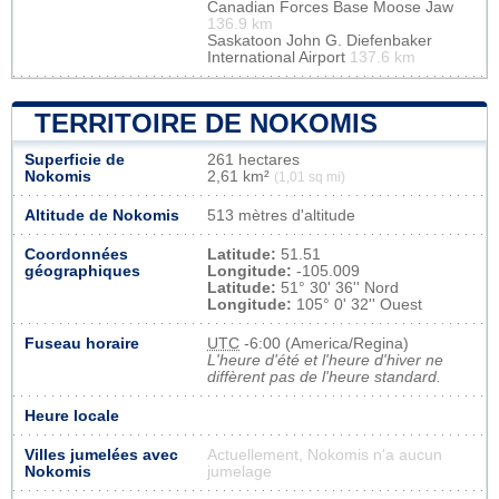
Canadian Forces Base Moose Jaw
136.9 km
Saskatoon John G. Diefenbaker
International Airport
137.6 km
TERRITOIRE DE NOKOMIS
Superficie de
261 hectares
Nokomis
2,61 km²
(1,01 sq mi)
Altitude de Nokomis
513 mètres d'altitude
Coordonnées
Latitude:
51.51
géographiques
Longitude:
-105.009
Latitude:
51° 30' 36'' Nord
Longitude:
105° 0' 32'' Ouest
Fuseau horaire
UTC
-6:00 (America/Regina)
L'heure d'été et l'heure d'hiver ne
diffèrent pas de l'heure standard.
Heure locale
Villes jumelées avec
Actuellement, Nokomis n'a aucun
Nokomis
jumelage