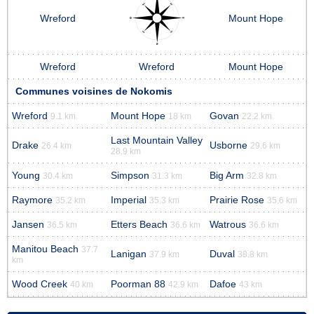
Wreford
Mount Hope
Wreford
Wreford
Mount Hope
Communes voisines de Nokomis
Wreford
Mount Hope
Govan
9.1 km
18 km
22.2 km
Last Mountain Valley
Drake
Usborne
26.4 km
29.6 km
28.9 km
Young
Simpson
Big Arm
30.4 km
31.3 km
32.8 km
Raymore
Imperial
Prairie Rose
35.2 km
35.3 km
35.6 km
Jansen
Etters Beach
Watrous
36.5 km
36.6 km
36.6 km
Manitou Beach
37.7
Lanigan
Duval
37.9 km
38.8 km
km
Wood Creek
Poorman 88
Dafoe
40 km
42.9 km
43 km