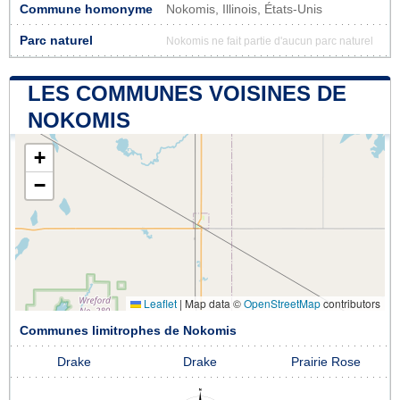
Commune homonyme
Nokomis, Illinois, États-Unis
Parc naturel
Nokomis ne fait partie d'aucun parc naturel
LES COMMUNES VOISINES DE
NOKOMIS
+
−
Leaflet
|
Map data ©
OpenStreetMap
contributors
Communes limitrophes de Nokomis
Drake
Drake
Prairie Rose