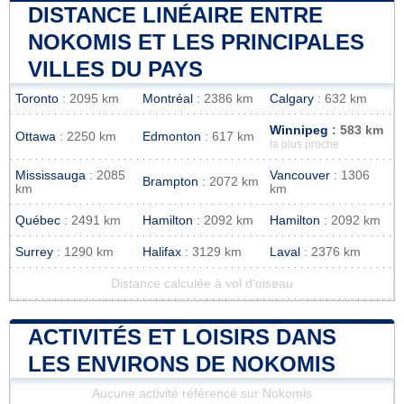
DISTANCE LINÉAIRE ENTRE
NOKOMIS ET LES PRINCIPALES
VILLES DU PAYS
Toronto
: 2095 km
Montréal
: 2386 km
Calgary
: 632 km
Winnipeg
: 583 km
Ottawa
: 2250 km
Edmonton
: 617 km
la plus proche
Mississauga
: 2085
Vancouver
: 1306
Brampton
: 2072 km
km
km
Québec
: 2491 km
Hamilton
: 2092 km
Hamilton
: 2092 km
Surrey
: 1290 km
Halifax
: 3129 km
Laval
: 2376 km
Distance calculée à vol d'oiseau
ACTIVITÉS ET LOISIRS DANS
LES ENVIRONS DE NOKOMIS
Aucune activité référencé sur Nokomis