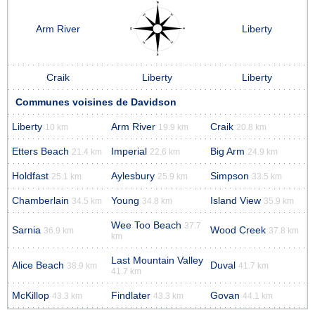
Arm River
Liberty
Craik
Liberty
Liberty
Communes voisines de Davidson
Liberty
Arm River
Craik
10 km
19.9 km
20.8 km
Etters Beach
Imperial
Big Arm
21.4 km
22.6 km
24.9 km
Holdfast
Aylesbury
Simpson
25.1 km
25.9 km
33.5 km
Chamberlain
Young
Island View
34.5 km
34.8 km
35.9 km
Wee Too Beach
37.7
Sarnia
Wood Creek
36.9 km
37.8 km
km
Last Mountain Valley
Alice Beach
Duval
38.9 km
41.7 km
41.7 km
McKillop
Findlater
Govan
43.3 km
43.3 km
44.1 km