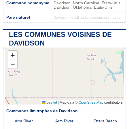
Commune homonyme
Davidson, North Carolina, États-Unis
Davidson, Oklahoma, États-Unis
Parc naturel
Davidson ne fait partie d'aucun parc naturel
LES COMMUNES VOISINES DE
DAVIDSON
+
−
Leaflet
|
Map data ©
OpenStreetMap
contributors
Communes limitrophes de Davidson
Arm River
Arm River
Etters Beach