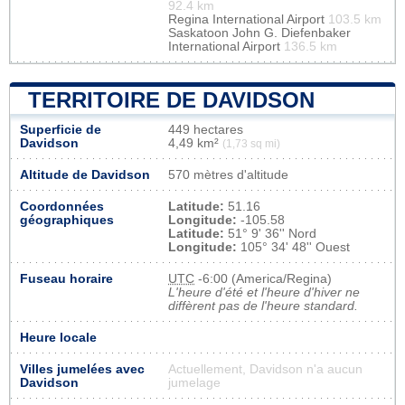
92.4 km
Regina International Airport
103.5 km
Saskatoon John G. Diefenbaker
International Airport
136.5 km
TERRITOIRE DE DAVIDSON
Superficie de
449 hectares
Davidson
4,49 km²
(1,73 sq mi)
Altitude de Davidson
570 mètres d'altitude
Coordonnées
Latitude:
51.16
géographiques
Longitude:
-105.58
Latitude:
51° 9' 36'' Nord
Longitude:
105° 34' 48'' Ouest
Fuseau horaire
UTC
-6:00 (America/Regina)
L'heure d'été et l'heure d'hiver ne
diffèrent pas de l'heure standard.
Heure locale
Villes jumelées avec
Actuellement, Davidson n'a aucun
Davidson
jumelage