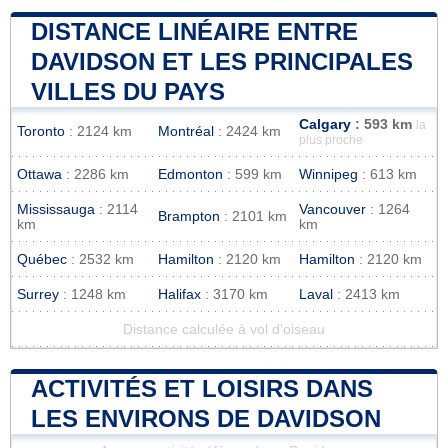
DISTANCE LINÉAIRE ENTRE
DAVIDSON ET LES PRINCIPALES
VILLES DU PAYS
Calgary
: 593 km
la
Toronto
: 2124 km
Montréal
: 2424 km
plus proche
Ottawa
: 2286 km
Edmonton
: 599 km
Winnipeg
: 613 km
Mississauga
: 2114
Vancouver
: 1264
Brampton
: 2101 km
km
km
Québec
: 2532 km
Hamilton
: 2120 km
Hamilton
: 2120 km
Surrey
: 1248 km
Halifax
: 3170 km
Laval
: 2413 km
Distance calculée à vol d'oiseau
ACTIVITÉS ET LOISIRS DANS
LES ENVIRONS DE DAVIDSON