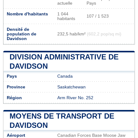
actuelle
Pays
Nombre d'habitants
1 044
107 / 1 523
habitants
Densité de
population de
232,5 hab/km²
(602,2 pop/sq mi)
Davidson
DIVISION ADMINISTRATIVE DE
DAVIDSON
Pays
Canada
Province
Saskatchewan
Région
Arm River No. 252
MOYENS DE TRANSPORT DE
DAVIDSON
Aéroport
Canadian Forces Base Moose Jaw