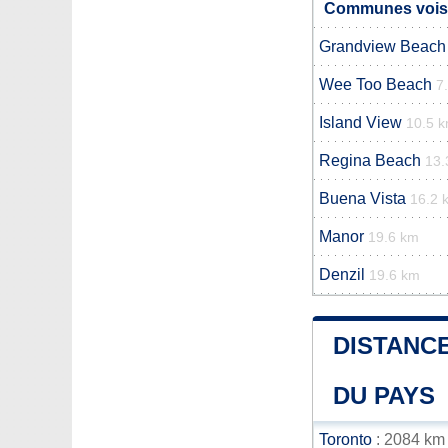
Communes voisi
Grandview Beach
Wee Too Beach
7
Island View
10.5 
Regina Beach
13.
Buena Vista
16.2 
Manor
19.6 km
Denzil
19.6 km
DISTANCE
DU PAYS
Toronto
: 2084 km