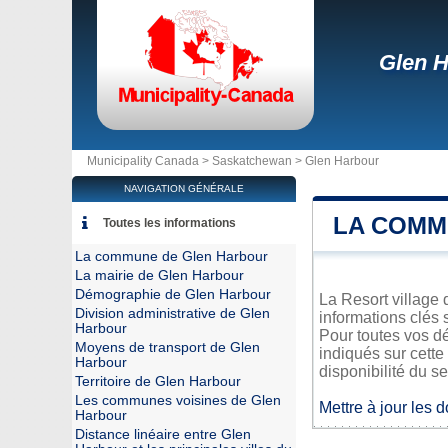
Glen 
Municipality Canada >
Saskatchewan
>
Glen Harbour
NAVIGATION GÉNÉRALE
LA COMM
Toutes les informations
La commune de Glen Harbour
La mairie de Glen Harbour
Démographie de Glen Harbour
La Resort village 
Division administrative de Glen
informations clés 
Harbour
Pour toutes vos d
Moyens de transport de Glen
indiqués sur cette
Harbour
disponibilité du se
Territoire de Glen Harbour
Les communes voisines de Glen
Mettre à jour les 
Harbour
Distance linéaire entre Glen