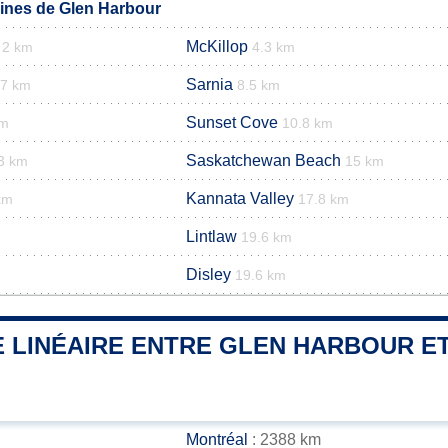
nes de Glen Harbour
McKillop
2 km
4.3 km
Sarnia
.7 km
8.5 km
Sunset Cove
km
10.8 km
Saskatchewan Beach
3 km
15 km
Kannata Valley
km
17.8 km
Lintlaw
19.6 km
Disley
19.6 km
 LINÉAIRE ENTRE GLEN HARBOUR ET
Montréal
: 2388 km