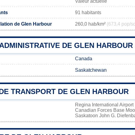
Valeur actuelle
ants
91 habitants
lation de Glen Harbour
260,0 hab/km²
(673,4 pop/s
 ADMINISTRATIVE DE GLEN HARBOUR
Canada
Saskatchewan
DE TRANSPORT DE GLEN HARBOUR
Regina International Airport
Canadian Forces Base Mo
Saskatoon John G. Diefenbak