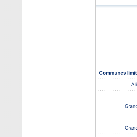
Communes limit
Al
Gran
Gran