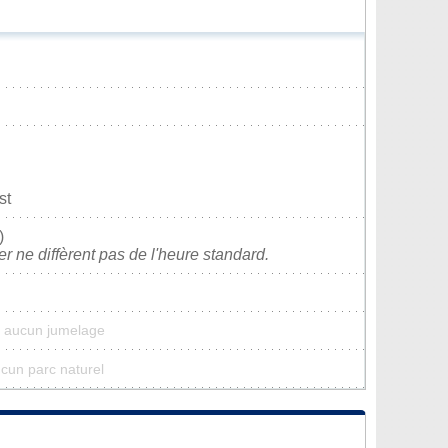
st
)
ver ne diffèrent pas de l'heure standard.
a aucun jumelage
ucun parc naturel