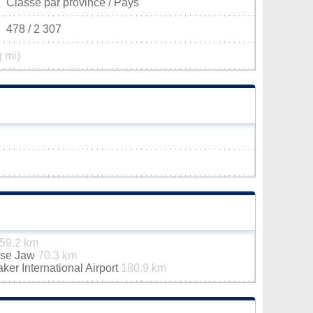
Classé par province / Pays
478 / 2 307
q mi)
59.2 km
ose Jaw
70.3 km
er International Airport
180.9 km