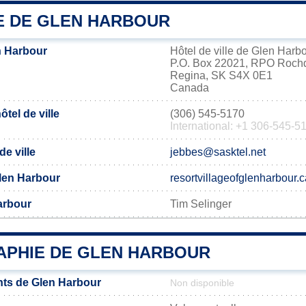
IE DE GLEN HARBOUR
n Harbour
Hôtel de ville de Glen Harb
P.O. Box 22021, RPO Roch
Regina, SK S4X 0E1
Canada
tel de ville
(306) 545-5170
International: +1 306-545-5
de ville
jebbes@sasktel.net
 Glen Harbour
resortvillageofglenharbour.c
arbour
Tim Selinger
PHIE DE GLEN HARBOUR
ts de Glen Harbour
Non disponible