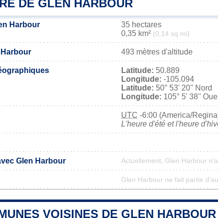
IRE DE GLEN HARBOUR
len Harbour
35 hectares
0,35 km²
(0,14 sq mi)
n Harbour
493 mètres d'altitude
éographiques
Latitude:
50.889
Longitude:
-105.094
Latitude:
50° 53' 20'' Nord
Longitude:
105° 5' 38'' Oue
UTC
-6:00 (America/Regina
L'heure d'été et l'heure d'hi
 avec Glen Harbour
Actuellement, Glen Harbour n'
Glen Harbour ne fait partie d'a
MUNES VOISINES DE GLEN HARBOUR