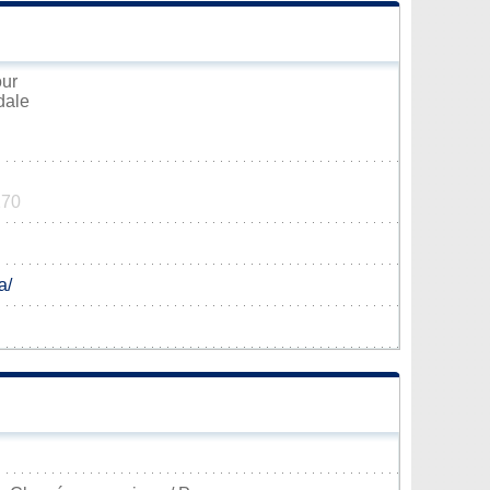
our
dale
170
a/