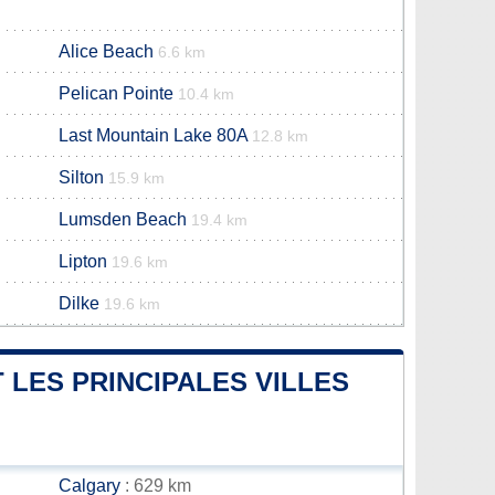
Alice Beach
6.6 km
Pelican Pointe
10.4 km
Last Mountain Lake 80A
12.8 km
Silton
15.9 km
Lumsden Beach
19.4 km
Lipton
19.6 km
Dilke
19.6 km
 LES PRINCIPALES VILLES
Calgary
: 629 km