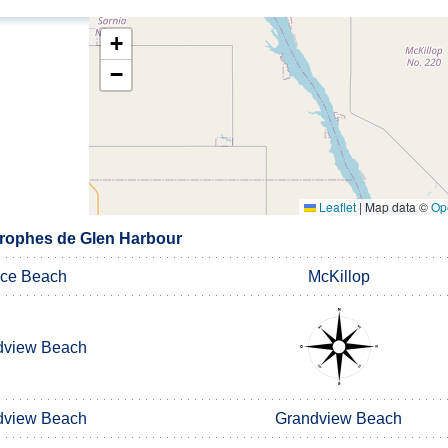
+
−
Leaflet
|
Map data ©
Op
rophes de Glen Harbour
ice Beach
McKillop
dview Beach
dview Beach
Grandview Beach