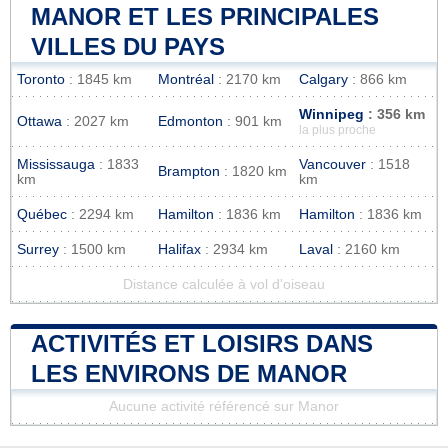
MANOR ET LES PRINCIPALES
VILLES DU PAYS
Toronto
: 1845 km
Montréal
: 2170 km
Calgary
: 866 km
Winnipeg
: 356 km
Ottawa
: 2027 km
Edmonton
: 901 km
la plus proche
Mississauga
: 1833
Vancouver
: 1518
Brampton
: 1820 km
km
km
Québec
: 2294 km
Hamilton
: 1836 km
Hamilton
: 1836 km
Surrey
: 1500 km
Halifax
: 2934 km
Laval
: 2160 km
Distance calculée à vol d'oiseau
ACTIVITÉS ET LOISIRS DANS
LES ENVIRONS DE MANOR
Aucune activité référencé sur Manor