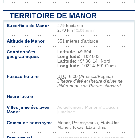
TERRITOIRE DE MANOR
Superficie de Manor
279 hectares
2,79 km²
(1,08 sq mi)
Altitude de Manor
551 mètres d'altitude
Coordonnées
Latitude:
49.604
géographiques
Longitude:
-102.083
Latitude:
49° 36' 14'' Nord
Longitude:
102° 4' 59'' Ouest
Fuseau horaire
UTC
-6:00 (America/Regina)
L'heure d'été et l'heure d'hiver ne
diffèrent pas de l'heure standard.
Heure locale
Villes jumelées avec
Actuellement, Manor n'a aucun
Manor
jumelage
Commune homonyme
Manor, Pennsylvania, États-Unis
Manor, Texas, États-Unis