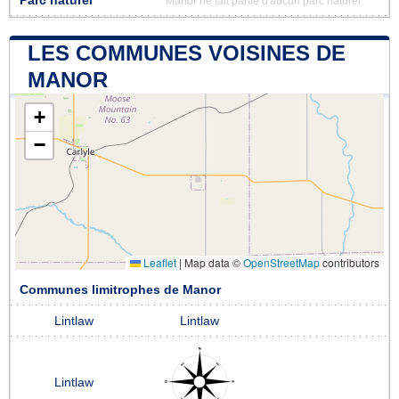
Parc naturel
Manor ne fait partie d'aucun parc naturel
LES COMMUNES VOISINES DE
MANOR
+
−
Leaflet
|
Map data ©
OpenStreetMap
contributors
Communes limitrophes de Manor
Lintlaw
Lintlaw
Lintlaw