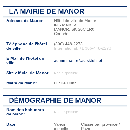
LA MAIRIE DE MANOR
Adresse de Manor
Hôtel de ville de Manor
#45 Main St.
MANOR, SK S0C 1R0
Canada
Téléphone de l'hôtel
(306) 448-2273
de ville
International: +1 306-448-2273
E-Mail de l'hôtel de
admin.manor@sasktel.net
ville
Site officiel de Manor
Non disponible
Maire de Manor
Lucille Dunn
DÉMOGRAPHIE DE MANOR
Nom des habitants
Non disponible
de Manor
Date
Valeur
Classé par province /
actuelle
Pays