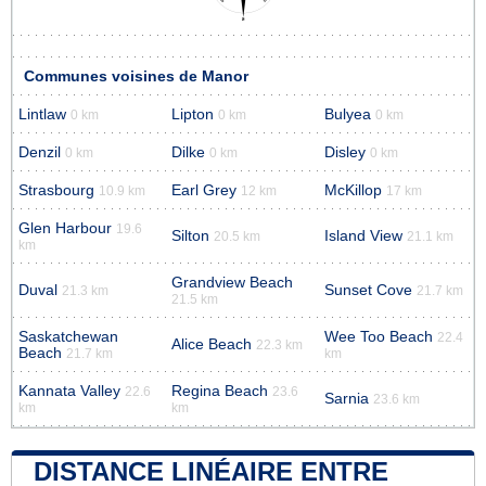
Communes voisines de Manor
Lintlaw
Lipton
Bulyea
0 km
0 km
0 km
Denzil
Dilke
Disley
0 km
0 km
0 km
Strasbourg
Earl Grey
McKillop
10.9 km
12 km
17 km
Glen Harbour
19.6
Silton
Island View
20.5 km
21.1 km
km
Grandview Beach
Duval
Sunset Cove
21.3 km
21.7 km
21.5 km
Saskatchewan
Wee Too Beach
22.4
Alice Beach
22.3 km
Beach
21.7 km
km
Kannata Valley
Regina Beach
22.6
23.6
Sarnia
23.6 km
km
km
DISTANCE LINÉAIRE ENTRE