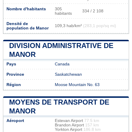
Nombre d'habitants
305
334 / 2 108
habitants
Densité de
109,3 hab/km²
(283,1 pop/sq mi)
population de Manor
DIVISION ADMINISTRATIVE DE
MANOR
Pays
Canada
Province
Saskatchewan
Région
Moose Mountain No. 63
MOYENS DE TRANSPORT DE
MANOR
Aéroport
Estevan Airport
77.5 km
Brandon Airport
157 km
Yorkton Airport
186.8 km