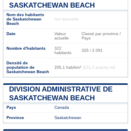
SASKATCHEWAN BEACH
Nom des habitants
de Saskatchewan
Non disponible
Beach
Date
Valeur
Classé par province /
actuelle
Pays
Nombre d'habitants
322
325 / 2 091
habitants
Densité de
population de
205,1 hab/km²
(531,2 pop/sq mi)
Saskatchewan Beach
DIVISION ADMINISTRATIVE DE
SASKATCHEWAN BEACH
Pays
Canada
Province
Saskatchewan