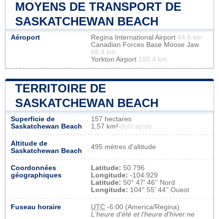
MOYENS DE TRANSPORT DE
SASKATCHEWAN BEACH
Aéroport
Regina International Airport
44.6 km
Canadian Forces Base Moose Jaw
68.4 km
Yorkton Airport
180.4 km
TERRITOIRE DE
SASKATCHEWAN BEACH
Superficie de
157 hectares
Saskatchewan Beach
1,57 km²
(0,61 sq mi)
Altitude de
495 mètres d'altitude
Saskatchewan Beach
Coordonnées
Latitude:
50.796
géographiques
Longitude:
-104.929
Latitude:
50° 47' 46'' Nord
Longitude:
104° 55' 44'' Ouest
Fuseau horaire
UTC
-6:00 (America/Regina)
L'heure d'été et l'heure d'hiver ne