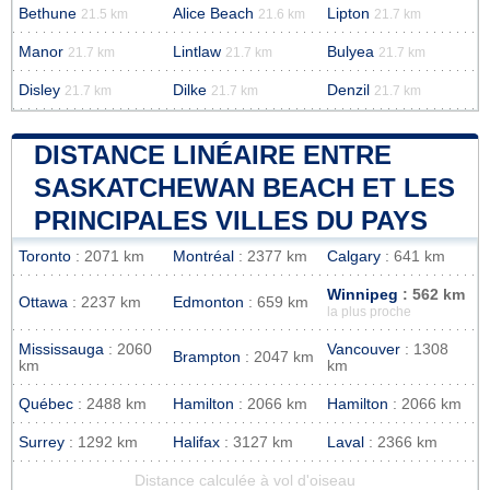
Bethune
Alice Beach
Lipton
21.5 km
21.6 km
21.7 km
Manor
Lintlaw
Bulyea
21.7 km
21.7 km
21.7 km
Disley
Dilke
Denzil
21.7 km
21.7 km
21.7 km
DISTANCE LINÉAIRE ENTRE
SASKATCHEWAN BEACH ET LES
PRINCIPALES VILLES DU PAYS
Toronto
: 2071 km
Montréal
: 2377 km
Calgary
: 641 km
Winnipeg
: 562 km
Ottawa
: 2237 km
Edmonton
: 659 km
la plus proche
Mississauga
: 2060
Vancouver
: 1308
Brampton
: 2047 km
km
km
Québec
: 2488 km
Hamilton
: 2066 km
Hamilton
: 2066 km
Surrey
: 1292 km
Halifax
: 3127 km
Laval
: 2366 km
Distance calculée à vol d'oiseau