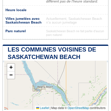
diffèrent pas de l'heure standard.
Heure locale
Villes jumelées avec
Actuellement, Saskatchewan Beach
Saskatchewan Beach
n'a aucun jumelage
Parc naturel
Saskatchewan Beach ne fait partie d'aucun
parc naturel
LES COMMUNES VOISINES DE
SASKATCHEWAN BEACH
+
−
Leaflet
|
Map data ©
OpenStreetMap
contributors