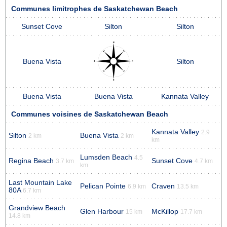
Communes limitrophes de Saskatchewan Beach
Sunset Cove
Silton
Silton
Buena Vista
Silton
Buena Vista
Buena Vista
Kannata Valley
Communes voisines de Saskatchewan Beach
Kannata Valley
2.9
Silton
Buena Vista
2 km
2 km
km
Lumsden Beach
4.5
Regina Beach
Sunset Cove
3.7 km
4.7 km
km
Last Mountain Lake
Pelican Pointe
Craven
6.9 km
13.5 km
80A
6.7 km
Grandview Beach
Glen Harbour
McKillop
15 km
17.7 km
14.8 km