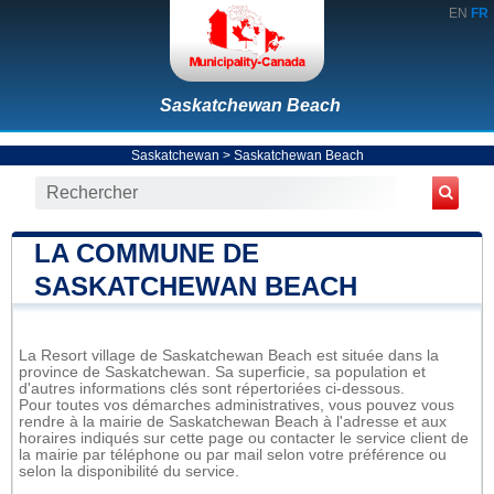
EN
FR
Saskatchewan Beach
Saskatchewan
>
Saskatchewan Beach
LA COMMUNE DE
SASKATCHEWAN BEACH
La Resort village de Saskatchewan Beach est située dans la
province de Saskatchewan. Sa superficie, sa population et
d'autres informations clés sont répertoriées ci-dessous.
Pour toutes vos démarches administratives, vous pouvez vous
rendre à la mairie de Saskatchewan Beach à l'adresse et aux
horaires indiqués sur cette page ou contacter le service client de
la mairie par téléphone ou par mail selon votre préférence ou
selon la disponibilité du service.