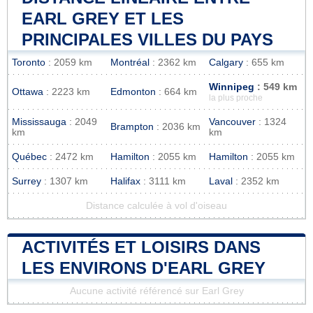
EARL GREY ET LES
PRINCIPALES VILLES DU PAYS
Toronto
: 2059 km
Montréal
: 2362 km
Calgary
: 655 km
Winnipeg
: 549 km
Ottawa
: 2223 km
Edmonton
: 664 km
la plus proche
Mississauga
: 2049
Vancouver
: 1324
Brampton
: 2036 km
km
km
Québec
: 2472 km
Hamilton
: 2055 km
Hamilton
: 2055 km
Surrey
: 1307 km
Halifax
: 3111 km
Laval
: 2352 km
Distance calculée à vol d'oiseau
ACTIVITÉS ET LOISIRS DANS
LES ENVIRONS D'EARL GREY
Aucune activité référencé sur Earl Grey