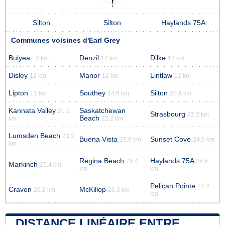
Silton
Silton
Haylands 75A
Communes voisines d'Earl Grey
Bulyea
Denzil
Dilke
12 km
12 km
12 km
Disley
Manor
Lintlaw
12 km
12 km
12 km
Lipton
Southey
Silton
12 km
14.6 km
20.4 km
Kannata Valley
Saskatchewan
21.6
Strasbourg
22.2 km
Beach
km
22.2 km
Lumsden Beach
23.2
Buena Vista
Sunset Cove
23.9 km
24.6 km
km
Regina Beach
Haylands 75A
25.4
25.6
Markinch
25.4 km
km
km
Pelican Pointe
27.2
Craven
McKillop
26.2 km
26.3 km
km
DISTANCE LINÉAIRE ENTRE