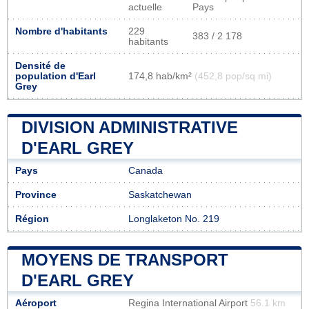
actuelle
Pays
Nombre d'habitants
229
383 / 2 178
habitants
Densité de
population d'Earl
174,8 hab/km²
(452,8 pop/sq mi)
Grey
DIVISION ADMINISTRATIVE
D'EARL GREY
Pays
Canada
Province
Saskatchewan
Région
Longlaketon No. 219
MOYENS DE TRANSPORT
D'EARL GREY
Aéroport
Regina International Airport
56.1 km