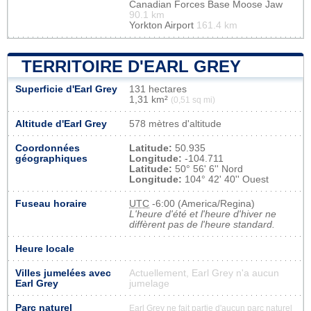
Canadian Forces Base Moose Jaw
90.1 km
Yorkton Airport
161.4 km
TERRITOIRE D'EARL GREY
Superficie d'Earl Grey
131 hectares
1,31 km²
(0,51 sq mi)
Altitude d'Earl Grey
578 mètres d'altitude
Coordonnées
Latitude:
50.935
géographiques
Longitude:
-104.711
Latitude:
50° 56' 6'' Nord
Longitude:
104° 42' 40'' Ouest
Fuseau horaire
UTC
-6:00 (America/Regina)
L'heure d'été et l'heure d'hiver ne
diffèrent pas de l'heure standard.
Heure locale
Villes jumelées avec
Actuellement, Earl Grey n'a aucun
Earl Grey
jumelage
Parc naturel
Earl Grey ne fait partie d'aucun parc naturel