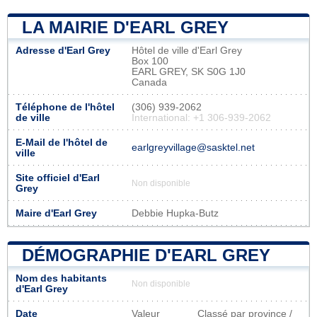
LA MAIRIE D'EARL GREY
Adresse d'Earl Grey
Hôtel de ville d'Earl Grey
Box 100
EARL GREY, SK S0G 1J0
Canada
Téléphone de l'hôtel
(306) 939-2062
de ville
International: +1 306-939-2062
E-Mail de l'hôtel de
earlgreyvillage@sasktel.net
ville
Site officiel d'Earl
Non disponible
Grey
Maire d'Earl Grey
Debbie Hupka-Butz
DÉMOGRAPHIE D'EARL GREY
Nom des habitants
Non disponible
d'Earl Grey
Date
Valeur
Classé par province /