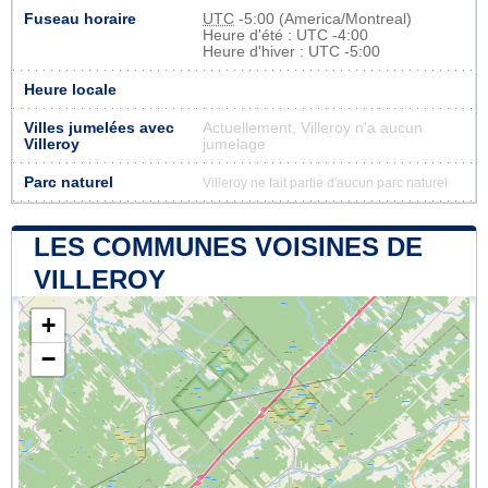
Fuseau horaire
UTC
-5:00 (America/Montreal)
Heure d'été : UTC -4:00
Heure d'hiver : UTC -5:00
Heure locale
Villes jumelées avec
Actuellement, Villeroy n'a aucun
Villeroy
jumelage
Parc naturel
Villeroy ne fait partie d'aucun parc naturel
LES COMMUNES VOISINES DE
VILLEROY
+
−