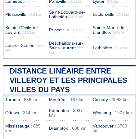
Lemieux
Parisville
Lyster
20.2 km
20.5 km
20.6 km
Saint-Édouard-de-
Plessisville
Leclercville
20.6 km
22.3 km
Lotbinière
20.8 km
Sainte-Cécile-de-
Sainte-Marie-de-
Princeville
24.1 km
Lévrard
Blandford
23.6 km
24.2 km
Deschaillons-sur-
Laurier-Station
25.4
Saint-Laurent
Lotbinière
25.8
26.3 km
km
km
DISTANCE LINÉAIRE ENTRE
VILLEROY ET LES PRINCIPALES
VILLES DU PAYS
Toronto
: 658 km
Montréal
: 167 km
Calgary
: 3098 km
Edmonton
: 3037
Ottawa
: 314 km
Winnipeg
: 1907 km
km
Mississauga
: 685
Vancouver
: 3769
Brampton
: 688 km
km
km