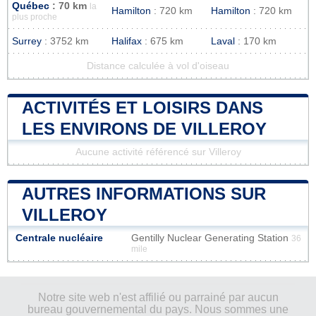
Québec
: 70 km
la
Hamilton
: 720 km
Hamilton
: 720 km
plus proche
Surrey
: 3752 km
Halifax
: 675 km
Laval
: 170 km
Distance calculée à vol d'oiseau
ACTIVITÉS ET LOISIRS DANS
LES ENVIRONS DE VILLEROY
Aucune activité référencé sur Villeroy
AUTRES INFORMATIONS SUR
VILLEROY
Centrale nucléaire
Gentilly Nuclear Generating Station
36
mile
Notre site web n'est affilié ou parrainé par aucun
bureau gouvernemental du pays. Nous sommes une