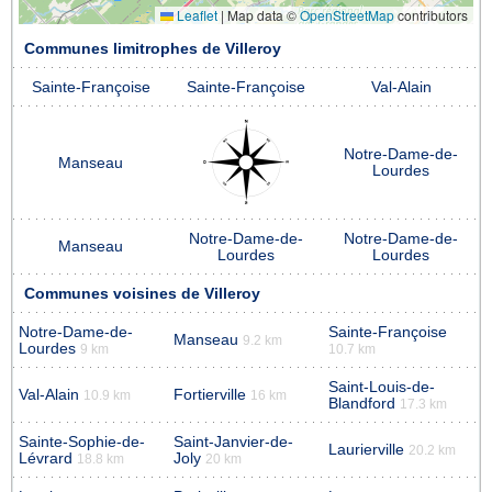
Leaflet
|
Map data ©
OpenStreetMap
contributors
Communes limitrophes de Villeroy
Sainte-Françoise
Sainte-Françoise
Val-Alain
Notre-Dame-de-
Manseau
Lourdes
Notre-Dame-de-
Notre-Dame-de-
Manseau
Lourdes
Lourdes
Communes voisines de Villeroy
Notre-Dame-de-
Sainte-Françoise
Manseau
9.2 km
Lourdes
9 km
10.7 km
Saint-Louis-de-
Val-Alain
Fortierville
10.9 km
16 km
Blandford
17.3 km
Sainte-Sophie-de-
Saint-Janvier-de-
Laurierville
20.2 km
Lévrard
Joly
18.8 km
20 km