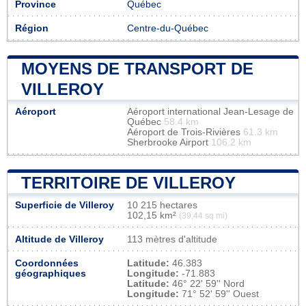
Province
Québec
Région
Centre-du-Québec
MOYENS DE TRANSPORT DE
VILLEROY
Aéroport
Aéroport international Jean-Lesage de
Québec
58.4 km
Aéroport de Trois-Rivières
61.3 km
Sherbrooke Airport
106.2 km
TERRITOIRE DE VILLEROY
Superficie de Villeroy
10 215 hectares
102,15 km²
(39,44 sq mi)
Altitude de Villeroy
113 mètres d'altitude
Coordonnées
Latitude:
46.383
géographiques
Longitude:
-71.883
Latitude:
46° 22' 59'' Nord
Longitude:
71° 52' 59'' Ouest