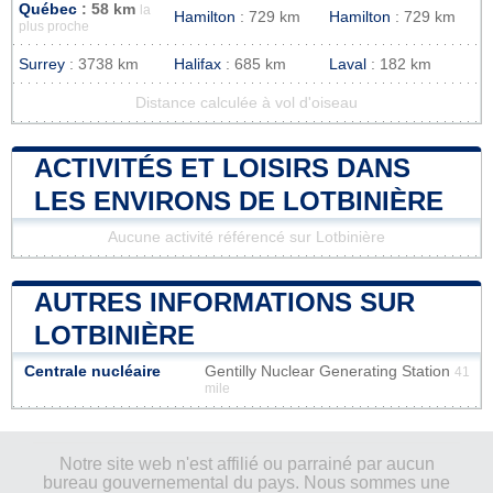
Québec
: 58 km
la
Hamilton
: 729 km
Hamilton
: 729 km
plus proche
Surrey
: 3738 km
Halifax
: 685 km
Laval
: 182 km
Distance calculée à vol d'oiseau
ACTIVITÉS ET LOISIRS DANS
LES ENVIRONS DE LOTBINIÈRE
Aucune activité référencé sur Lotbinière
AUTRES INFORMATIONS SUR
LOTBINIÈRE
Centrale nucléaire
Gentilly Nuclear Generating Station
41
mile
Notre site web n'est affilié ou parrainé par aucun
bureau gouvernemental du pays. Nous sommes une