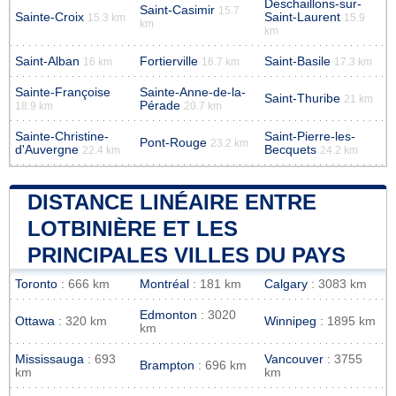
Deschaillons-sur-
Saint-Casimir
15.7
Sainte-Croix
Saint-Laurent
15.3 km
15.9
km
km
Saint-Alban
Fortierville
Saint-Basile
16 km
16.7 km
17.3 km
Sainte-Françoise
Sainte-Anne-de-la-
Saint-Thuribe
21 km
Pérade
18.9 km
20.7 km
Sainte-Christine-
Saint-Pierre-les-
Pont-Rouge
23.2 km
d'Auvergne
Becquets
22.4 km
24.2 km
DISTANCE LINÉAIRE ENTRE
LOTBINIÈRE ET LES
PRINCIPALES VILLES DU PAYS
Toronto
: 666 km
Montréal
: 181 km
Calgary
: 3083 km
Edmonton
: 3020
Ottawa
: 320 km
Winnipeg
: 1895 km
km
Mississauga
: 693
Vancouver
: 3755
Brampton
: 696 km
km
km