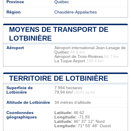
Province
Québec
Région
Chaudière-Appalaches
MOYENS DE TRANSPORT DE
LOTBINIÈRE
Aéroport
Aéroport international Jean-Lesage de
Québec
44.8 km
Aéroport de Trois-Rivières
64.7 km
La Tuque Airport
109.4 km
TERRITOIRE DE LOTBINIÈRE
Superficie de
7 994 hectares
Lotbinière
79,94 km²
(30,87 sq mi)
Altitude de Lotbinière
34 mètres d'altitude
Coordonnées
Latitude:
46.62
géographiques
Longitude:
-71.93
Latitude:
46° 37' 12'' Nord
Longitude:
71° 55' 48'' Ouest