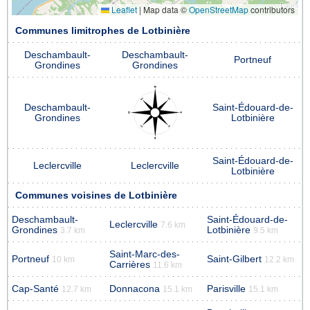
Leaflet
|
Map data ©
OpenStreetMap
contributors
Communes limitrophes de Lotbinière
Deschambault-
Deschambault-
Portneuf
Grondines
Grondines
Deschambault-
Saint-Édouard-de-
Grondines
Lotbinière
Saint-Édouard-de-
Leclercville
Leclercville
Lotbinière
Communes voisines de Lotbinière
Deschambault-
Saint-Édouard-de-
Leclercville
7.6 km
Grondines
Lotbinière
3.7 km
9.5 km
Saint-Marc-des-
Portneuf
Saint-Gilbert
10 km
12.2 km
Carrières
11.6 km
Cap-Santé
Donnacona
Parisville
12.7 km
15.1 km
15.1 km