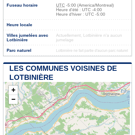
Fuseau horaire
UTC
-5:00 (America/Montreal)
Heure d'été : UTC -4:00
Heure d'hiver : UTC -5:00
Heure locale
Villes jumelées avec
Actuellement, Lotbinière n'a aucun
Lotbinière
jumelage
Parc naturel
Lotbinière ne fait partie d'aucun parc naturel
LES COMMUNES VOISINES DE
LOTBINIÈRE
+
−