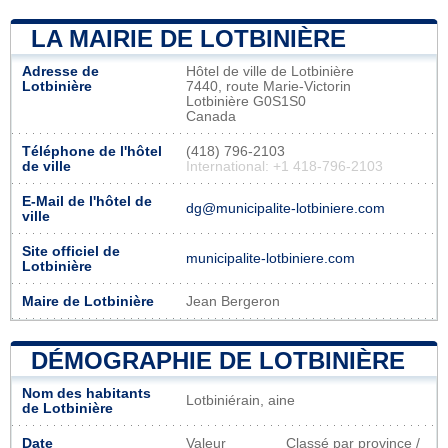
LA MAIRIE DE LOTBINIÈRE
Adresse de
Hôtel de ville de Lotbinière
Lotbinière
7440, route Marie-Victorin
Lotbinière G0S1S0
Canada
Téléphone de l'hôtel
(418) 796-2103
de ville
International: +1 418-796-2103
E-Mail de l'hôtel de
dg@municipalite-lotbiniere.com
ville
Site officiel de
municipalite-lotbiniere.com
Lotbinière
Maire de Lotbinière
Jean Bergeron
DÉMOGRAPHIE DE LOTBINIÈRE
Nom des habitants
Lotbiniérain, aine
de Lotbinière
Date
Valeur
Classé par province /