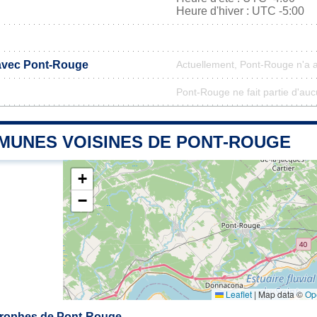
Heure d'hiver : UTC -5:00
 avec Pont-Rouge
Actuellement, Pont-Rouge n'a 
Pont-Rouge ne fait partie d'auc
MUNES VOISINES DE PONT-ROUGE
+
−
Leaflet
|
Map data ©
Op
rophes de Pont-Rouge