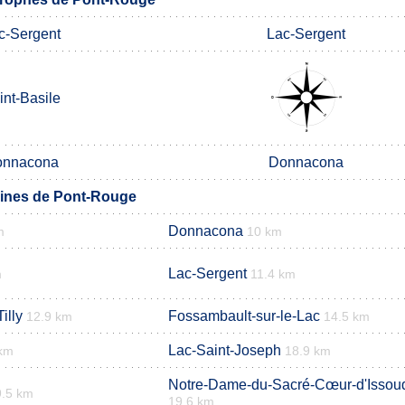
c-Sergent
Lac-Sergent
int-Basile
onnacona
Donnacona
ines de Pont-Rouge
Donnacona
m
10 km
Lac-Sergent
m
11.4 km
illy
Fossambault-sur-le-Lac
12.9 km
14.5 km
Lac-Saint-Joseph
 km
18.9 km
Notre-Dame-du-Sacré-Cœur-d'Issou
9.5 km
19.6 km