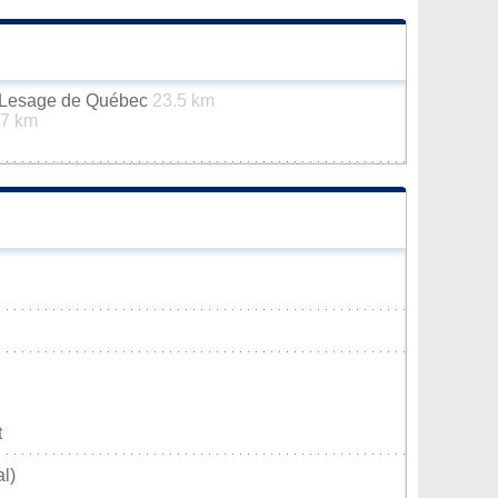
n-Lesage de Québec
23.5 km
7 km
t
l)