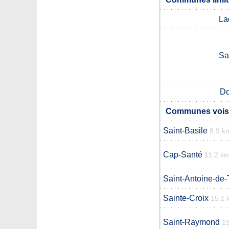
La
Sa
D
Communes vois
Saint-Basile
8.9 k
Cap-Santé
11.2 k
Saint-Antoine-de-T
Sainte-Croix
15.1
Saint-Raymond
1