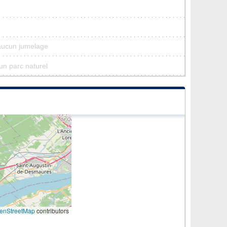
aucun jumelage
un parc naturel
enStreetMap
contributors