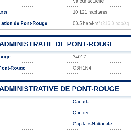
Valeur actuelle
ants
10 121 habitants
lation de Pont-Rouge
83,5 hab/km²
(216,3 pop/sq 
ADMINISTRATIF DE PONT-ROUGE
Rouge
34017
 Pont-Rouge
G3H1N4
 ADMINISTRATIVE DE PONT-ROUGE
Canada
Québec
Capitale-Nationale