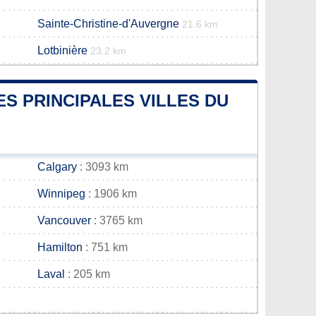
Sainte-Christine-d'Auvergne
21.6 km
Lotbinière
23.2 km
ES PRINCIPALES VILLES DU
Calgary
: 3093 km
Winnipeg
: 1906 km
Vancouver
: 3765 km
Hamilton
: 751 km
Laval
: 205 km