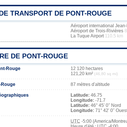
DE TRANSPORT DE PONT-ROUGE
Aéroport international Jea
Aéroport de Trois-Rivières
8
La Tuque Airport
110.5 km
IRE DE PONT-ROUGE
ont-Rouge
12 120 hectares
121,20 km²
(46,80 sq mi)
t-Rouge
87 mètres d'altitude
éographiques
Latitude:
46.75
Longitude:
-71.7
Latitude:
46° 45' 0'' Nord
Longitude:
71° 42' 0'' Oues
UTC
-5:00 (America/Montrea
Heure d'été : UTC -4:00