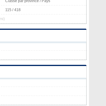
Classé par province / Pays
115 / 418
mi)