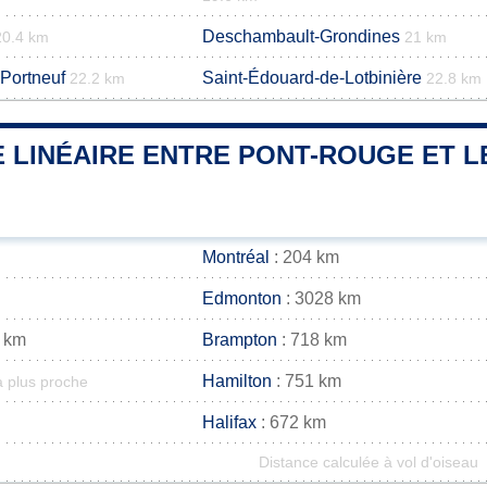
Deschambault-Grondines
20.4 km
21 km
Portneuf
Saint-Édouard-de-Lotbinière
22.2 km
22.8 km
 LINÉAIRE ENTRE PONT-ROUGE ET L
Montréal
: 204 km
Edmonton
: 3028 km
 km
Brampton
: 718 km
Hamilton
: 751 km
a plus proche
Halifax
: 672 km
Distance calculée à vol d'oiseau