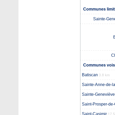
Communes limitr
Sainte-Gen
C
Communes voisin
Batiscan
3.8 km
Sainte-Anne-de-l
Sainte-Geneviève
Saint-Prosper-de
Saint-Casimir
17.