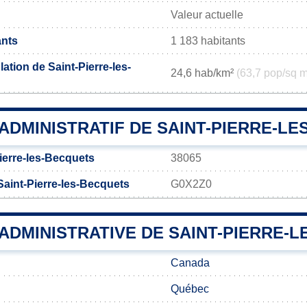
Valeur actuelle
ants
1 183 habitants
ation de Saint-Pierre-les-
24,6 hab/km²
(63,7 pop/sq m
ADMINISTRATIF DE SAINT-PIERRE-L
ierre-les-Becquets
38065
Saint-Pierre-les-Becquets
G0X2Z0
 ADMINISTRATIVE DE SAINT-PIERRE-
Canada
Québec