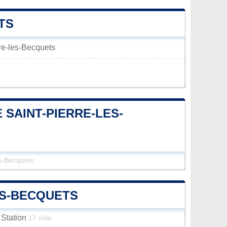
TS
rre-les-Becquets
 SAINT-PIERRE-LES-
es-Becquets
ES-BECQUETS
 Station
17 mile