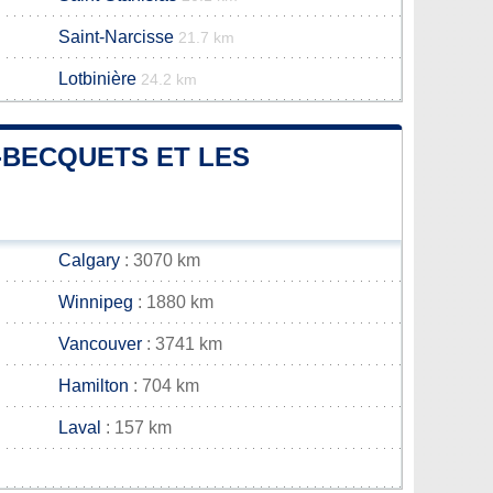
Saint-Narcisse
21.7 km
Lotbinière
24.2 km
S-BECQUETS ET LES
Calgary
: 3070 km
Winnipeg
: 1880 km
Vancouver
: 3741 km
Hamilton
: 704 km
Laval
: 157 km