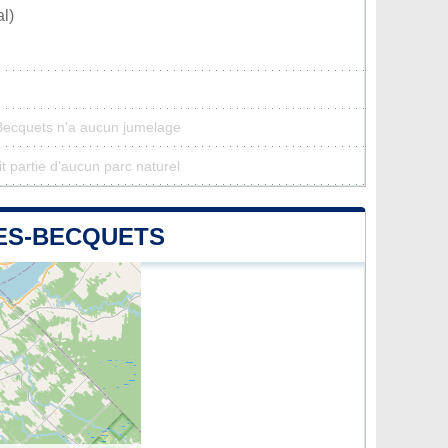
l)
-Becquets n'a aucun jumelage
t partie d'aucun parc naturel
LES-BECQUETS