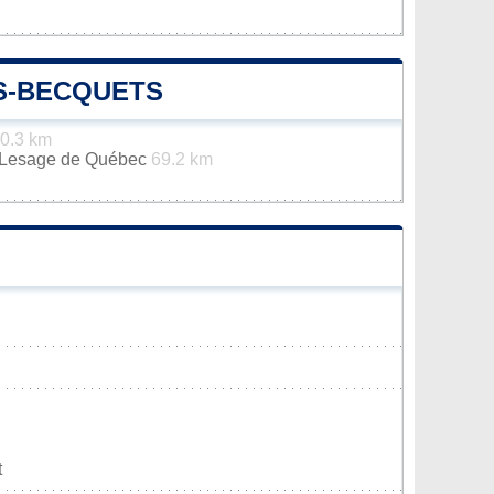
S-BECQUETS
0.3 km
n-Lesage de Québec
69.2 km
t