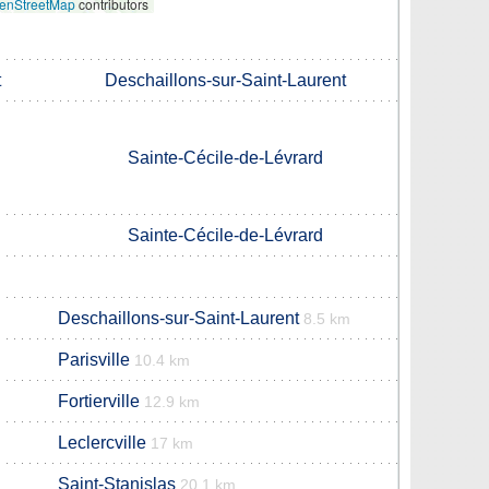
enStreetMap
contributors
t
Deschaillons-sur-Saint-Laurent
Sainte-Cécile-de-Lévrard
Sainte-Cécile-de-Lévrard
Deschaillons-sur-Saint-Laurent
8.5 km
Parisville
10.4 km
Fortierville
12.9 km
Leclercville
17 km
Saint-Stanislas
20.1 km