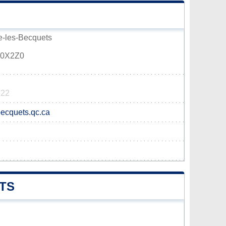
re-les-Becquets
 G0X2Z0
622
becquets.qc.ca
TS