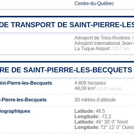
Centre-du-Québec
DE TRANSPORT DE SAINT-PIERRE-LE
Aéroport de Trois-Rivières
4
Aéroport international Jea
La Tuque Airport
110.7 km
RE DE SAINT-PIERRE-LES-BECQUETS
int-Pierre-les-Becquets
4 809 hectares
48,09 km²
(18,57 sq mi)
t-Pierre-les-Becquets
30 mètres d'altitude
éographiques
Latitude:
46.5
Longitude:
-72.2
Latitude:
46° 30' 0'' Nord
Longitude:
72° 12' 0'' Oues