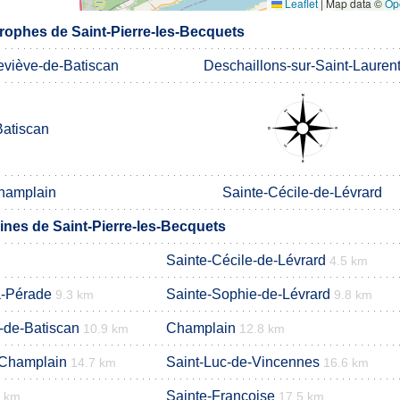
Leaflet
|
Map data ©
Op
ophes de Saint-Pierre-les-Becquets
eviève-de-Batiscan
Deschaillons-sur-Saint-Lauren
Batiscan
hamplain
Sainte-Cécile-de-Lévrard
es de Saint-Pierre-les-Becquets
Sainte-Cécile-de-Lévrard
4.5 km
a-Pérade
Sainte-Sophie-de-Lévrard
9.3 km
9.8 km
-de-Batiscan
Champlain
10.9 km
12.8 km
-Champlain
Saint-Luc-de-Vincennes
14.7 km
16.6 km
Sainte-Françoise
5 km
17.5 km