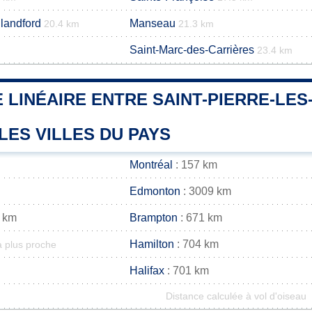
landford
Manseau
20.4 km
21.3 km
Saint-Marc-des-Carrières
23.4 km
 LINÉAIRE ENTRE SAINT-PIERRE-LE
LES VILLES DU PAYS
Montréal
: 157 km
Edmonton
: 3009 km
 km
Brampton
: 671 km
Hamilton
: 704 km
a plus proche
Halifax
: 701 km
Distance calculée à vol d'oiseau