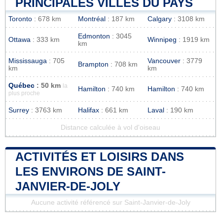
PRINCIPALES VILLES DU PAYS
Toronto
: 678 km
Montréal
: 187 km
Calgary
: 3108 km
Edmonton
: 3045
Ottawa
: 333 km
Winnipeg
: 1919 km
km
Mississauga
: 705
Vancouver
: 3779
Brampton
: 708 km
km
km
Québec
: 50 km
la
Hamilton
: 740 km
Hamilton
: 740 km
plus proche
Surrey
: 3763 km
Halifax
: 661 km
Laval
: 190 km
Distance calculée à vol d'oiseau
ACTIVITÉS ET LOISIRS DANS
LES ENVIRONS DE SAINT-
JANVIER-DE-JOLY
Aucune activité référencé sur Saint-Janvier-de-Joly