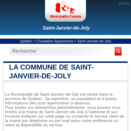
EN
FR
Saint-Janvier-de-Joly
Québec
>
Chaudière-Appalaches
>
Saint-Janvier-de-Joly
LA COMMUNE DE SAINT-
JANVIER-DE-JOLY
La Municipalité de Saint-Janvier-de-Joly est située dans la
province de Québec. Sa superficie, sa population et d'autres
informations clés sont répertoriées ci-dessous.
Pour toutes vos démarches administratives, vous pouvez vous
rendre à la mairie de Saint-Janvier-de-Joly à l'adresse et aux
horaires indiqués sur cette page ou contacter le service client de
la mairie par téléphone ou par mail selon votre préférence ou
selon la disponibilité du service.