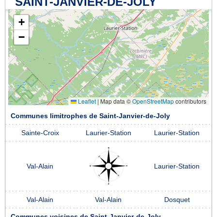
SAINT-JANVIER-DE-JOLY
+
−
Leaflet
|
Map data ©
OpenStreetMap
contributors
Communes limitrophes de Saint-Janvier-de-Joly
Sainte-Croix
Laurier-Station
Laurier-Station
Val-Alain
Laurier-Station
Val-Alain
Val-Alain
Dosquet
Communes voisines de Saint-Janvier-de-Joly