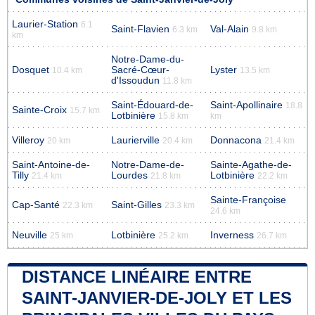
Laurier-Station
6.1
Saint-Flavien
Val-Alain
6.3 km
9.8 km
km
Notre-Dame-du-
Dosquet
Sacré-Cœur-
Lyster
10.4 km
13.5 km
d'Issoudun
11.8 km
Saint-Édouard-de-
Saint-Apollinaire
18.8
Sainte-Croix
15.7 km
Lotbinière
15.8 km
km
Villeroy
Laurierville
Donnacona
20 km
20.4 km
21.4 km
Saint-Antoine-de-
Notre-Dame-de-
Sainte-Agathe-de-
Tilly
Lourdes
Lotbinière
21.4 km
21.8 km
22.2 km
Sainte-Françoise
Cap-Santé
Saint-Gilles
22.3 km
23.3 km
24.6 km
Neuville
Lotbinière
Inverness
25 km
25.2 km
26.7 km
DISTANCE LINÉAIRE ENTRE
SAINT-JANVIER-DE-JOLY ET LES