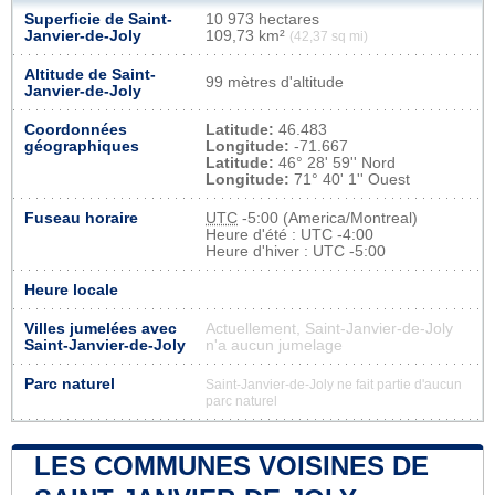
Superficie de Saint-
10 973 hectares
Janvier-de-Joly
109,73 km²
(42,37 sq mi)
Altitude de Saint-
99 mètres d'altitude
Janvier-de-Joly
Coordonnées
Latitude:
46.483
géographiques
Longitude:
-71.667
Latitude:
46° 28' 59'' Nord
Longitude:
71° 40' 1'' Ouest
Fuseau horaire
UTC
-5:00 (America/Montreal)
Heure d'été : UTC -4:00
Heure d'hiver : UTC -5:00
Heure locale
Villes jumelées avec
Actuellement, Saint-Janvier-de-Joly
Saint-Janvier-de-Joly
n'a aucun jumelage
Parc naturel
Saint-Janvier-de-Joly ne fait partie d'aucun
parc naturel
LES COMMUNES VOISINES DE