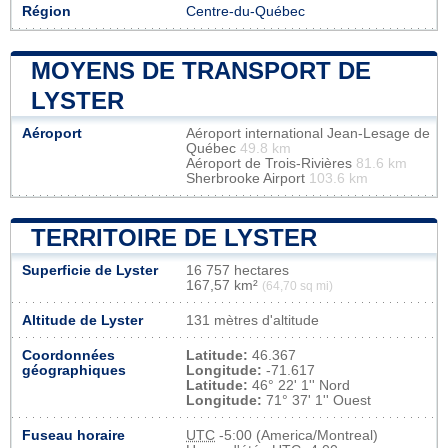
Région
Centre-du-Québec
MOYENS DE TRANSPORT DE
LYSTER
Aéroport
Aéroport international Jean-Lesage de
Québec
49.8 km
Aéroport de Trois-Rivières
81.6 km
Sherbrooke Airport
103.6 km
TERRITOIRE DE LYSTER
Superficie de Lyster
16 757 hectares
167,57 km²
(64,70 sq mi)
Altitude de Lyster
131 mètres d'altitude
Coordonnées
Latitude:
46.367
géographiques
Longitude:
-71.617
Latitude:
46° 22' 1'' Nord
Longitude:
71° 37' 1'' Ouest
Fuseau horaire
UTC
-5:00 (America/Montreal)