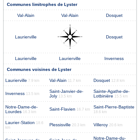
Communes limitrophes de Lyster
Val-Alain
Val-Alain
Dosquet
Laurierville
Dosquet
Laurierville
Laurierville
Inverness
Communes voisines de Lyster
Laurierville
Val-Alain
Dosquet
7.9 km
11.7 km
12.8 km
Saint-Janvier-de-
Sainte-Agathe-de-
Inverness
13.5 km
Joly
Lotbinière
13.5 km
15.5 km
Notre-Dame-de-
Saint-Pierre-Baptiste
Saint-Flavien
16.7 km
Lourdes
16.3 km
18.6 km
Laurier-Station
18.6
Plessisville
Villeroy
20.3 km
20.6 km
km
Notre-Dame-du-