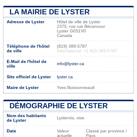
LA MAIRIE DE LYSTER
Adresse de Lyster
Hôtel de ville de Lyster
2375, rue rue Bécancour
Lyster G0S1V0
Canada
Téléphone de l'hôtel
(819) 389-5787
de ville
International: +1 819-389-5787
E-Mail de l'hôtel de
info@lyster.ca
ville
Site officiel de Lyster
lyster.ca
Maire de Lyster
Yves Boissonneault
DÉMOGRAPHIE DE LYSTER
Nom des habitants
Lysterois, oise
de Lyster
Date
Valeur
Classé par province /
actuelle
Pays