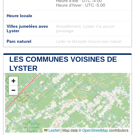
Heure d'été : UTC -4:00
Heure d'hiver : UTC -5:00
Heure locale
Villes jumelées avec
Actuellement, Lyster n'a aucun
Lyster
jumelage
Parc naturel
Lyster ne fait partie d'aucun parc naturel
LES COMMUNES VOISINES DE
LYSTER
+
−
Leaflet
|
Map data ©
OpenStreetMap
contributors