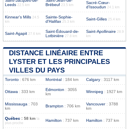
Saint-Jacques-de-
Saint-Jean-de-
Sacré-Cœur-
Leeds
Brébeuf
22.5 km
23.5 km
d'Issoudun
24.1 km
Kinnear's Mills
Sainte-Sophie-
24.5
Saint-Gilles
25.4 km
d'Halifax
km
25.3 km
Saint-Édouard-de-
Saint-Apollinaire
28.9
Saint-Agapit
27.6 km
Lotbinière
27.8 km
km
DISTANCE LINÉAIRE ENTRE
LYSTER ET LES PRINCIPALES
VILLES DU PAYS
Toronto
: 676 km
Montréal
: 184 km
Calgary
: 3117 km
Edmonton
: 3055
Ottawa
: 333 km
Winnipeg
: 1927 km
km
Mississauga
: 703
Vancouver
: 3788
Brampton
: 706 km
km
km
Québec
: 58 km
la
Hamilton
: 737 km
Hamilton
: 737 km
plus proche