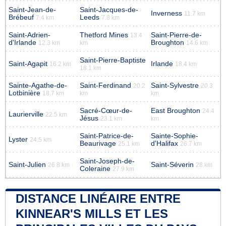
Saint-Jean-de-
Saint-Jacques-de-
Inverness
11.7 km
Brébeuf
Leeds
7.4 km
7.8 km
Saint-Adrien-
Thetford Mines
Saint-Pierre-de-
13.4
d'Irlande
Broughton
12.3 km
km
14.6 km
Saint-Pierre-Baptiste
Saint-Agapit
Irlande
16.2 km
18.4 km
18.1 km
Sainte-Agathe-de-
Saint-Ferdinand
Saint-Sylvestre
20.2
20.3
Lotbinière
18.7 km
km
km
Sacré-Cœur-de-
East Broughton
24.4
Laurierville
22.5 km
Jésus
23.1 km
km
Saint-Patrice-de-
Sainte-Sophie-
Lyster
24.5 km
Beaurivage
d'Halifax
25.1 km
26.7 km
Saint-Joseph-de-
Saint-Julien
Saint-Séverin
26.8 km
28 km
Coleraine
27.9 km
DISTANCE LINÉAIRE ENTRE
KINNEAR'S MILLS ET LES