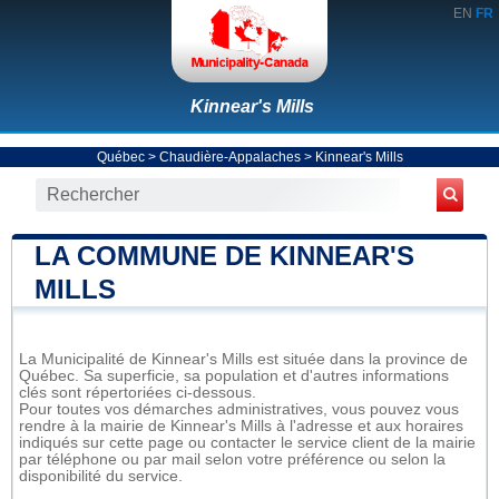
EN
FR
Kinnear's Mills
Québec
>
Chaudière-Appalaches
>
Kinnear's Mills
LA COMMUNE DE KINNEAR'S
MILLS
La Municipalité de Kinnear's Mills est située dans la province de
Québec. Sa superficie, sa population et d'autres informations
clés sont répertoriées ci-dessous.
Pour toutes vos démarches administratives, vous pouvez vous
rendre à la mairie de Kinnear's Mills à l'adresse et aux horaires
indiqués sur cette page ou contacter le service client de la mairie
par téléphone ou par mail selon votre préférence ou selon la
disponibilité du service.