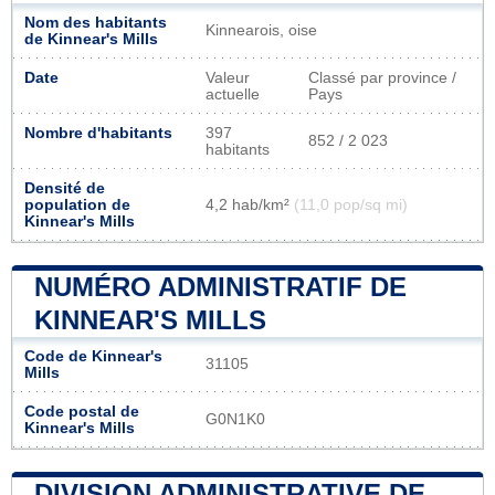
Nom des habitants
Kinnearois, oise
de Kinnear's Mills
Date
Valeur
Classé par province /
actuelle
Pays
Nombre d'habitants
397
852 / 2 023
habitants
Densité de
population de
4,2 hab/km²
(11,0 pop/sq mi)
Kinnear's Mills
NUMÉRO ADMINISTRATIF DE
KINNEAR'S MILLS
Code de Kinnear's
31105
Mills
Code postal de
G0N1K0
Kinnear's Mills
DIVISION ADMINISTRATIVE DE