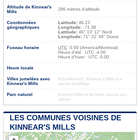
Altitude de Kinnear's
286 mètres d'altitude
Mills
Coordonnées
Latitude:
46.22
géographiques
Longitude:
-71.38
Latitude:
46° 13' 12'' Nord
Longitude:
71° 22' 48'' Ouest
Fuseau horaire
UTC
-5:00 (America/Montreal)
Heure d'été : UTC -4:00
Heure d'hiver : UTC -5:00
Heure locale
Villes jumelées avec
Actuellement, Kinnear's Mills n'a
Kinnear's Mills
aucun jumelage
Parc naturel
Kinnear's Mills ne fait partie d'aucun parc
naturel
LES COMMUNES VOISINES DE
KINNEAR'S MILLS