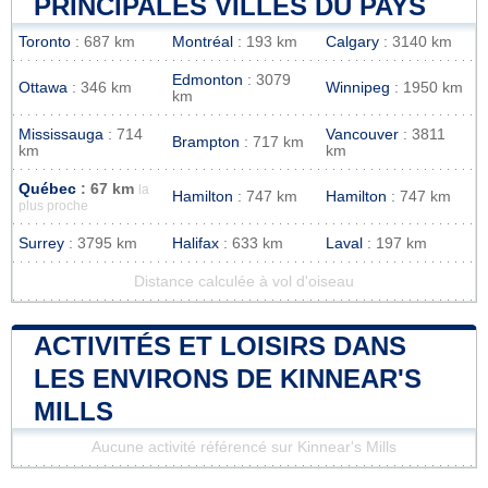
PRINCIPALES VILLES DU PAYS
Toronto
: 687 km
Montréal
: 193 km
Calgary
: 3140 km
Edmonton
: 3079
Ottawa
: 346 km
Winnipeg
: 1950 km
km
Mississauga
: 714
Vancouver
: 3811
Brampton
: 717 km
km
km
Québec
: 67 km
la
Hamilton
: 747 km
Hamilton
: 747 km
plus proche
Surrey
: 3795 km
Halifax
: 633 km
Laval
: 197 km
Distance calculée à vol d'oiseau
ACTIVITÉS ET LOISIRS DANS
LES ENVIRONS DE KINNEAR'S
MILLS
Aucune activité référencé sur Kinnear's Mills