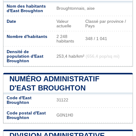
Nom des habitants
Broughtonnais, aise
d'East Broughton
Date
Valeur
Classé par province /
actuelle
Pays
Nombre d'habitants
2 248
348 / 1 041
habitants
Densité de
population d'East
253,4 hab/km²
(656,4 pop/sq mi)
Broughton
NUMÉRO ADMINISTRATIF
D'EAST BROUGHTON
Code d'East
31122
Broughton
Code postal d'East
G0N1H0
Broughton
DIVISION ADMINISTRATIVE