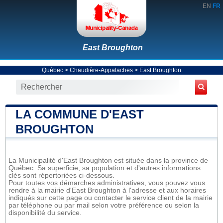
EN
FR
East Broughton
Québec
>
Chaudière-Appalaches
>
East Broughton
LA COMMUNE D'EAST
BROUGHTON
La Municipalité d'East Broughton est située dans la province de
Québec. Sa superficie, sa population et d'autres informations
clés sont répertoriées ci-dessous.
Pour toutes vos démarches administratives, vous pouvez vous
rendre à la mairie d'East Broughton à l'adresse et aux horaires
indiqués sur cette page ou contacter le service client de la mairie
par téléphone ou par mail selon votre préférence ou selon la
disponibilité du service.