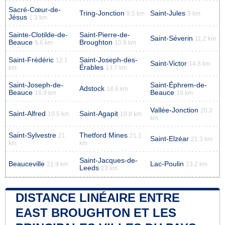
Sacré-Cœur-de-
Tring-Jonction
Saint-Jules
8.5 km
9 km
Jésus
1.3 km
Sainte-Clotilde-de-
Saint-Pierre-de-
Saint-Séverin
11.2 km
Beauce
Broughton
9.6 km
10.9 km
Saint-Frédéric
Saint-Joseph-des-
12.1
Saint-Victor
14.8 km
Érables
km
13.7 km
Saint-Joseph-de-
Saint-Éphrem-de-
Adstock
18.6 km
Beauce
Beauce
16.9 km
19 km
Vallée-Jonction
20.3
Saint-Alfred
Saint-Agapit
19.5 km
19.8 km
km
Saint-Sylvestre
Thetford Mines
21
21.1
Saint-Elzéar
21.3 km
km
km
Saint-Jacques-de-
Beauceville
Lac-Poulin
21.9 km
23.2 km
Leeds
23 km
DISTANCE LINÉAIRE ENTRE
EAST BROUGHTON ET LES