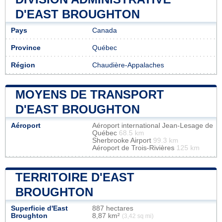
D'EAST BROUGHTON
Pays
Canada
Province
Québec
Région
Chaudière-Appalaches
MOYENS DE TRANSPORT
D'EAST BROUGHTON
Aéroport
Aéroport international Jean-Lesage de
Québec
68.5 km
Sherbrooke Airport
99.3 km
Aéroport de Trois-Rivières
125 km
TERRITOIRE D'EAST
BROUGHTON
Superficie d'East
887 hectares
Broughton
8,87 km²
(3,42 sq mi)