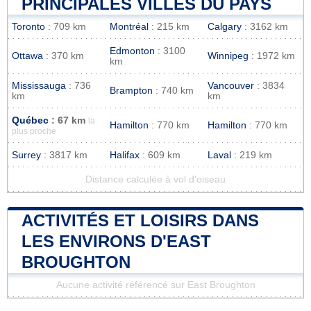
PRINCIPALES VILLES DU PAYS
Toronto
: 709 km
Montréal
: 215 km
Calgary
: 3162 km
Edmonton
: 3100
Ottawa
: 370 km
Winnipeg
: 1972 km
km
Mississauga
: 736
Vancouver
: 3834
Brampton
: 740 km
km
km
Québec
: 67 km
la
Hamilton
: 770 km
Hamilton
: 770 km
plus proche
Surrey
: 3817 km
Halifax
: 609 km
Laval
: 219 km
Distance calculée à vol d'oiseau
ACTIVITÉS ET LOISIRS DANS
LES ENVIRONS D'EAST
BROUGHTON
Aucune activité référencé sur East Broughton