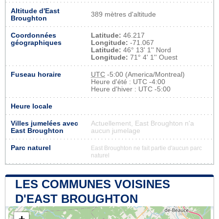
Altitude d'East
389 mètres d'altitude
Broughton
Coordonnées
Latitude:
46.217
géographiques
Longitude:
-71.067
Latitude:
46° 13' 1'' Nord
Longitude:
71° 4' 1'' Ouest
Fuseau horaire
UTC
-5:00 (America/Montreal)
Heure d'été : UTC -4:00
Heure d'hiver : UTC -5:00
Heure locale
Villes jumelées avec
Actuellement, East Broughton n'a
East Broughton
aucun jumelage
Parc naturel
East Broughton ne fait partie d'aucun parc
naturel
LES COMMUNES VOISINES
D'EAST BROUGHTON