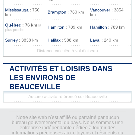
Mississauga
: 756
Vancouver
: 3854
Brampton
: 760 km
km
km
Québec
: 76 km
la
Hamilton
: 789 km
Hamilton
: 789 km
plus proche
Surrey
: 3838 km
Halifax
: 588 km
Laval
: 240 km
Distance calculée à vol d'oiseau
ACTIVITÉS ET LOISIRS DANS
LES ENVIRONS DE
BEAUCEVILLE
Aucune activité référencé sur Beauceville
Notre site web n'est affilié ou parrainé par aucun
bureau gouvernemental du pays. Nous sommes une
entreprise indépendante dédiée à fournir des
informations précieuses aux citoyens et résidents du