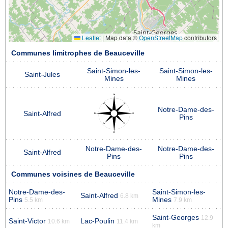
Leaflet
|
Map data ©
OpenStreetMap
contributors
Communes limitrophes de Beauceville
Saint-Simon-les-
Saint-Simon-les-
Saint-Jules
Mines
Mines
Notre-Dame-des-
Saint-Alfred
Pins
Notre-Dame-des-
Notre-Dame-des-
Saint-Alfred
Pins
Pins
Communes voisines de Beauceville
Notre-Dame-des-
Saint-Simon-les-
Saint-Alfred
6.8 km
Pins
Mines
5.5 km
7.9 km
Saint-Georges
12.9
Saint-Victor
Lac-Poulin
10.6 km
11.4 km
km