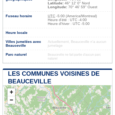
Latitude:
46° 12' 0'' Nord
Longitude:
70° 46' 59'' Ouest
Fuseau horaire
UTC
-5:00 (America/Montreal)
Heure d'été : UTC -4:00
Heure d'hiver : UTC -5:00
Heure locale
Villes jumelées avec
Actuellement, Beauceville n'a aucun
Beauceville
jumelage
Parc naturel
Beauceville ne fait partie d'aucun parc
naturel
LES COMMUNES VOISINES DE
BEAUCEVILLE
+
−