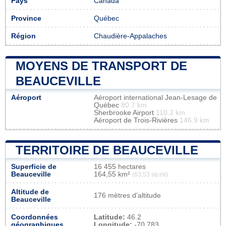
Pays
Canada
Province
Québec
Région
Chaudière-Appalaches
MOYENS DE TRANSPORT DE
BEAUCEVILLE
Aéroport
Aéroport international Jean-Lesage de
Québec
80.7 km
Sherbrooke Airport
110.2 km
Aéroport de Trois-Rivières
146.9 km
TERRITOIRE DE BEAUCEVILLE
Superficie de
16 455 hectares
Beauceville
164,55 km²
(63,53 sq mi)
Altitude de
176 mètres d'altitude
Beauceville
Coordonnées
Latitude:
46.2
géographiques
Longitude:
-70.783