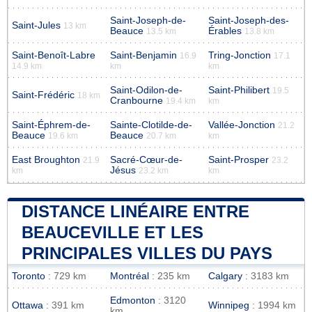
Saint-Joseph-de-
Saint-Joseph-des-
Saint-Jules
13 km
Beauce
Érables
13.5 km
13.8 km
Saint-Benoît-Labre
Saint-Benjamin
Tring-Jonction
16.9
17.1
14.9 km
km
km
Saint-Odilon-de-
Saint-Philibert
19.5
Saint-Frédéric
18 km
Cranbourne
19.4 km
km
Saint-Éphrem-de-
Sainte-Clotilde-de-
Vallée-Jonction
21.2
Beauce
Beauce
19.6 km
20.7 km
km
East Broughton
Sacré-Cœur-de-
Saint-Prosper
21.9
23.2
Jésus
km
23.2 km
km
DISTANCE LINÉAIRE ENTRE
BEAUCEVILLE ET LES
PRINCIPALES VILLES DU PAYS
Toronto
: 729 km
Montréal
: 235 km
Calgary
: 3183 km
Edmonton
: 3120
Ottawa
: 391 km
Winnipeg
: 1994 km
km