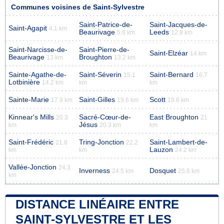
Communes voisines de Saint-Sylvestre
Saint-Patrice-de-
Saint-Jacques-de-
Saint-Agapit
4.1 km
Beaurivage
Leeds
5.6 km
12.9 km
Saint-Narcisse-de-
Saint-Pierre-de-
Saint-Elzéar
14 km
Beaurivage
Broughton
13 km
13.2 km
Sainte-Agathe-de-
Saint-Séverin
Saint-Bernard
15.1
16.7
Lotbinière
14.2 km
km
km
Sainte-Marie
Saint-Gilles
Scott
17.9 km
19.6 km
19.6 km
Kinnear's Mills
Sacré-Cœur-de-
East Broughton
20.3
21
Jésus
km
20.3 km
km
Saint-Frédéric
Tring-Jonction
Saint-Lambert-de-
21.8
22.2
Lauzon
km
km
24.2 km
Vallée-Jonction
24.3
Inverness
Dosquet
24.5 km
25.6 km
km
DISTANCE LINÉAIRE ENTRE
SAINT-SYLVESTRE ET LES