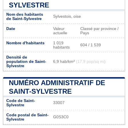
SYLVESTRE
Nom des habitants
Sylvestois, oise
de Saint-Sylvestre
Date
Valeur
Classé par province /
actuelle
Pays
Nombre d'habitants
1 019
604 / 1 539
habitants
Densité de
population de Saint-
6,9 hab/km²
(17,9 pop/sq mi)
Sylvestre
NUMÉRO ADMINISTRATIF DE
SAINT-SYLVESTRE
Code de Saint-
33007
Sylvestre
Code postal de Saint-
G0S3C0
Sylvestre