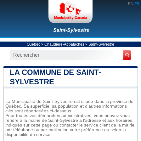
EN
FR
Saint-Sylvestre
Québec
>
Chaudière-Appalaches
>
Saint-Sylvestre
LA COMMUNE DE SAINT-
SYLVESTRE
La Municipalité de Saint-Sylvestre est située dans la province de
Québec. Sa superficie, sa population et d'autres informations
clés sont répertoriées ci-dessous.
Pour toutes vos démarches administratives, vous pouvez vous
rendre à la mairie de Saint-Sylvestre à l'adresse et aux horaires
indiqués sur cette page ou contacter le service client de la mairie
par téléphone ou par mail selon votre préférence ou selon la
disponibilité du service.