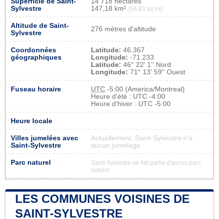
Superficie de Saint-
14 718 hectares
Sylvestre
147,18 km²
(56,83 sq mi)
Altitude de Saint-
276 mètres d'altitude
Sylvestre
Coordonnées
Latitude:
46.367
géographiques
Longitude:
-71.233
Latitude:
46° 22' 1'' Nord
Longitude:
71° 13' 59'' Ouest
Fuseau horaire
UTC
-5:00 (America/Montreal)
Heure d'été : UTC -4:00
Heure d'hiver : UTC -5:00
Heure locale
Villes jumelées avec
Actuellement, Saint-Sylvestre n'a
Saint-Sylvestre
aucun jumelage
Parc naturel
Saint-Sylvestre ne fait partie d'aucun parc
naturel
LES COMMUNES VOISINES DE
SAINT-SYLVESTRE