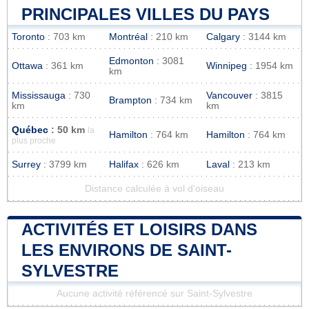
PRINCIPALES VILLES DU PAYS
Toronto
: 703 km
Montréal
: 210 km
Calgary
: 3144 km
Edmonton
: 3081
Ottawa
: 361 km
Winnipeg
: 1954 km
km
Mississauga
: 730
Vancouver
: 3815
Brampton
: 734 km
km
km
Québec
: 50 km
la
Hamilton
: 764 km
Hamilton
: 764 km
plus proche
Surrey
: 3799 km
Halifax
: 626 km
Laval
: 213 km
Distance calculée à vol d'oiseau
ACTIVITÉS ET LOISIRS DANS
LES ENVIRONS DE SAINT-
SYLVESTRE
Aucune activité référencé sur Saint-Sylvestre