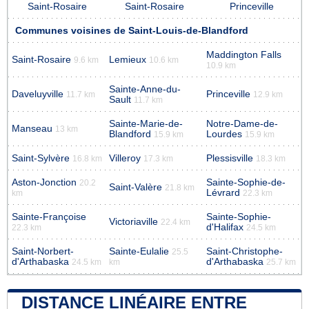
Saint-Rosaire
Saint-Rosaire
Princeville
Communes voisines de Saint-Louis-de-Blandford
Maddington Falls
Saint-Rosaire
Lemieux
9.6 km
10.6 km
10.9 km
Sainte-Anne-du-
Daveluyville
Princeville
11.7 km
12.9 km
Sault
11.7 km
Sainte-Marie-de-
Notre-Dame-de-
Manseau
13 km
Blandford
Lourdes
15.9 km
15.9 km
Saint-Sylvère
Villeroy
Plessisville
16.8 km
17.3 km
18.3 km
Aston-Jonction
Sainte-Sophie-de-
20.2
Saint-Valère
21.8 km
Lévrard
km
22.3 km
Sainte-Françoise
Sainte-Sophie-
Victoriaville
22.4 km
d'Halifax
22.3 km
24.5 km
Saint-Norbert-
Sainte-Eulalie
Saint-Christophe-
25.5
d'Arthabaska
d'Arthabaska
24.5 km
km
25.7 km
DISTANCE LINÉAIRE ENTRE