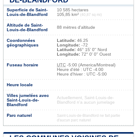
Superficie de Saint-
10 585 hectares
Louis-de-Blandford
105,85 km²
(40,87 sq mi)
Altitude de Saint-
88 mètres d'altitude
Louis-de-Blandford
Coordonnées
Latitude:
46.25
géographiques
Longitude:
-72
Latitude:
46° 15' 0'' Nord
Longitude:
72° 0' 0'' Ouest
Fuseau horaire
UTC
-5:00 (America/Montreal)
Heure d'été : UTC -4:00
Heure d'hiver : UTC -5:00
Heure locale
Villes jumelées avec
Actuellement, Saint-Louis-de-
Saint-Louis-de-
Blandford n'a aucun jumelage
Blandford
Parc naturel
Saint-Louis-de-Blandford ne fait partie
d'aucun parc naturel