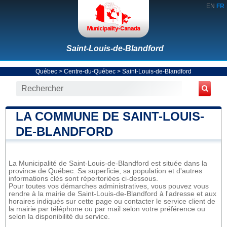
EN
FR
Saint-Louis-de-Blandford
Québec
>
Centre-du-Québec
>
Saint-Louis-de-Blandford
LA COMMUNE DE SAINT-LOUIS-
DE-BLANDFORD
La Municipalité de Saint-Louis-de-Blandford est située dans la
province de Québec. Sa superficie, sa population et d'autres
informations clés sont répertoriées ci-dessous.
Pour toutes vos démarches administratives, vous pouvez vous
rendre à la mairie de Saint-Louis-de-Blandford à l'adresse et aux
horaires indiqués sur cette page ou contacter le service client de
la mairie par téléphone ou par mail selon votre préférence ou
selon la disponibilité du service.