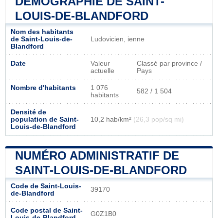
DÉMOGRAPHIE DE SAINT-
LOUIS-DE-BLANDFORD
Nom des habitants
de Saint-Louis-de-
Ludovicien, ienne
Blandford
Date
Valeur
Classé par province /
actuelle
Pays
Nombre d'habitants
1 076
582 / 1 504
habitants
Densité de
population de Saint-
10,2 hab/km²
(26,3 pop/sq mi)
Louis-de-Blandford
NUMÉRO ADMINISTRATIF DE
SAINT-LOUIS-DE-BLANDFORD
Code de Saint-Louis-
39170
de-Blandford
Code postal de Saint-
G0Z1B0
Louis-de-Blandford