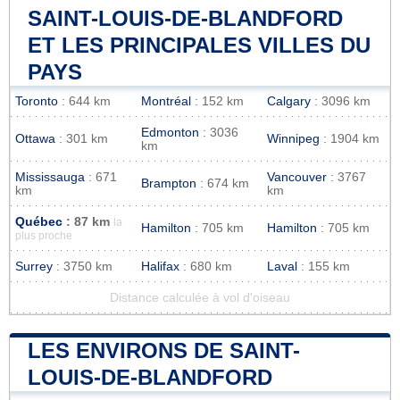
SAINT-LOUIS-DE-BLANDFORD
ET LES PRINCIPALES VILLES DU
PAYS
Toronto
: 644 km
Montréal
: 152 km
Calgary
: 3096 km
Edmonton
: 3036
Ottawa
: 301 km
Winnipeg
: 1904 km
km
Mississauga
: 671
Vancouver
: 3767
Brampton
: 674 km
km
km
Québec
: 87 km
la
Hamilton
: 705 km
Hamilton
: 705 km
plus proche
Surrey
: 3750 km
Halifax
: 680 km
Laval
: 155 km
Distance calculée à vol d'oiseau
LES ENVIRONS DE SAINT-
LOUIS-DE-BLANDFORD