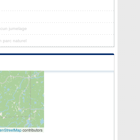
ucun jumelage
n parc naturel
enStreetMap
contributors