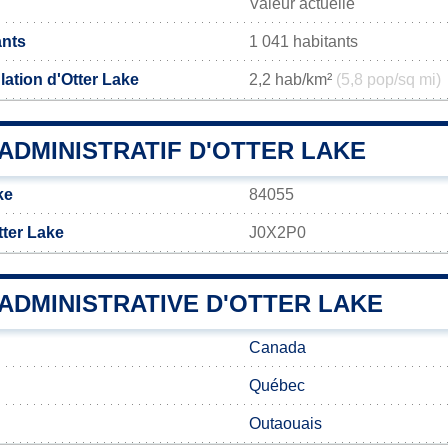
Valeur actuelle
ants
1 041 habitants
ation d'Otter Lake
2,2 hab/km²
(5,8 pop/sq mi)
ADMINISTRATIF D'OTTER LAKE
ke
84055
tter Lake
J0X2P0
 ADMINISTRATIVE D'OTTER LAKE
Canada
Québec
Outaouais