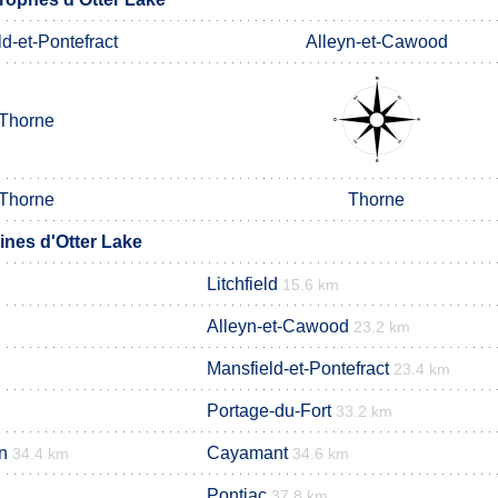
d-et-Pontefract
Alleyn-et-Cawood
Thorne
Thorne
Thorne
nes d'Otter Lake
Litchfield
15.6 km
Alleyn-et-Cawood
m
23.2 km
Mansfield-et-Pontefract
23.4 km
Portage-du-Fort
33.2 km
n
Cayamant
34.4 km
34.6 km
Pontiac
37.8 km