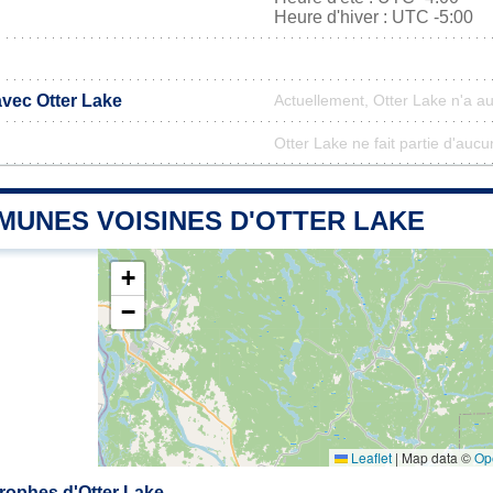
Heure d'hiver : UTC -5:00
avec Otter Lake
Actuellement, Otter Lake n'a a
Otter Lake ne fait partie d'aucu
MUNES VOISINES D'OTTER LAKE
+
−
Leaflet
|
Map data ©
Op
rophes d'Otter Lake