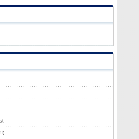
st
l)