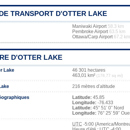
DE TRANSPORT D'OTTER LAKE
Maniwaki Airport
58.3 km
Pembroke Airport
63.5 km
Ottawa/Carp Airport
67.2 km
RE D'OTTER LAKE
er Lake
46 301 hectares
463,01 km²
(178,77 sq mi)
 Lake
216 mètres d'altitude
éographiques
Latitude:
45.85
Longitude:
-76.433
Latitude:
45° 51' 0'' Nord
Longitude:
76° 25' 59'' Oue
UTC
-5:00 (America/Montrea
Heure d'été : UTC -4:00