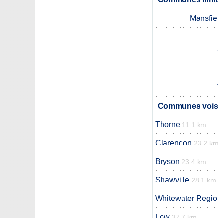
Mansfiel
Communes voisi
Thorne
11.1 km
Clarendon
23.2 k
Bryson
23.4 km
Shawville
28.1 km
Whitewater Regio
Low
37.7 km