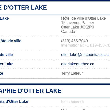
E D'OTTER LAKE
 Lake
Hôtel de ville d'Otter Lake
15, avenue Palmer
Otter Lake J0X2P0
Canada
tel de ville
(819) 453-7049
International: +1 819-453-7
de ville
otter-lake@mrcpontiac.qc.c
ter Lake
otterlakequebec.ca
ke
Terry Lafleur
PHIE D'OTTER LAKE
ts d'Otter Lake
Non disponible