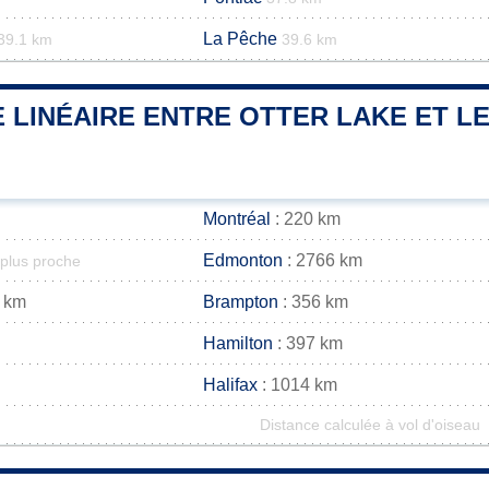
La Pêche
39.1 km
39.6 km
 LINÉAIRE ENTRE OTTER LAKE ET LE
Montréal
: 220 km
Edmonton
: 2766 km
 plus proche
 km
Brampton
: 356 km
Hamilton
: 397 km
Halifax
: 1014 km
Distance calculée à vol d'oiseau