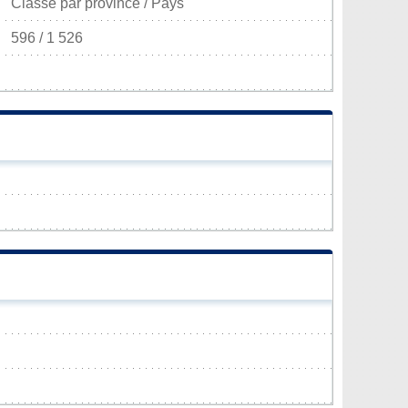
Classé par province / Pays
596 / 1 526