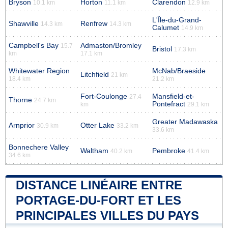
Bryson
Horton
Clarendon
10.1 km
11.1 km
12.9 km
L'Île-du-Grand-
Shawville
Renfrew
14.3 km
14.3 km
Calumet
14.9 km
Campbell's Bay
Admaston/Bromley
15.7
Bristol
17.3 km
km
17.1 km
Whitewater Region
McNab/Braeside
Litchfield
21 km
18.4 km
21.2 km
Fort-Coulonge
Mansfield-et-
27.4
Thorne
24.7 km
Pontefract
km
29.1 km
Greater Madawaska
Arnprior
Otter Lake
30.9 km
33.2 km
33.6 km
Bonnechere Valley
Waltham
Pembroke
40.2 km
41.4 km
34.6 km
DISTANCE LINÉAIRE ENTRE
PORTAGE-DU-FORT ET LES
PRINCIPALES VILLES DU PAYS