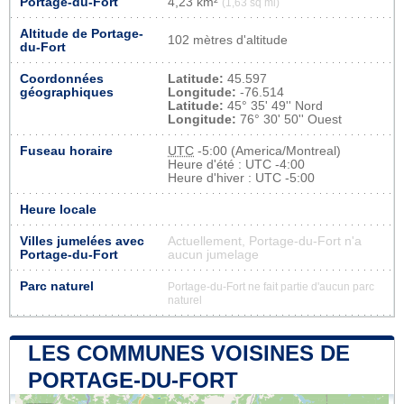
Portage-du-Fort
4,23 km²
(1,63 sq mi)
Altitude de Portage-
102 mètres d'altitude
du-Fort
Coordonnées
Latitude:
45.597
géographiques
Longitude:
-76.514
Latitude:
45° 35' 49'' Nord
Longitude:
76° 30' 50'' Ouest
Fuseau horaire
UTC
-5:00 (America/Montreal)
Heure d'été : UTC -4:00
Heure d'hiver : UTC -5:00
Heure locale
Villes jumelées avec
Actuellement, Portage-du-Fort n'a
Portage-du-Fort
aucun jumelage
Parc naturel
Portage-du-Fort ne fait partie d'aucun parc
naturel
LES COMMUNES VOISINES DE
PORTAGE-DU-FORT