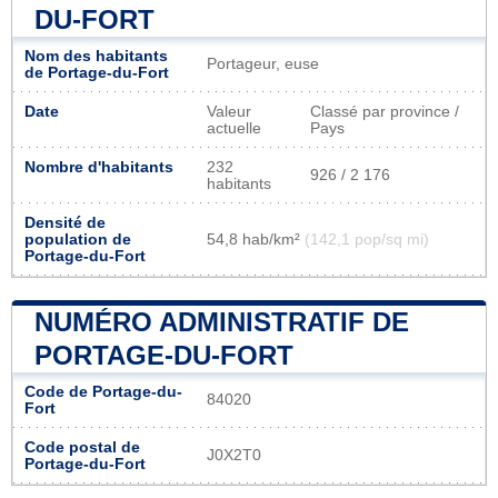
DU-FORT
Nom des habitants
Portageur, euse
de Portage-du-Fort
Date
Valeur
Classé par province /
actuelle
Pays
Nombre d'habitants
232
926 / 2 176
habitants
Densité de
population de
54,8 hab/km²
(142,1 pop/sq mi)
Portage-du-Fort
NUMÉRO ADMINISTRATIF DE
PORTAGE-DU-FORT
Code de Portage-du-
84020
Fort
Code postal de
J0X2T0
Portage-du-Fort