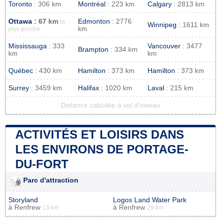
Toronto
: 306 km
Montréal
: 223 km
Calgary
: 2813 km
Ottawa
: 67 km
Edmonton
: 2776
la
Winnipeg
: 1611 km
km
plus proche
Mississauga
: 333
Vancouver
: 3477
Brampton
: 334 km
km
km
Québec
: 430 km
Hamilton
: 373 km
Hamilton
: 373 km
Surrey
: 3459 km
Halifax
: 1020 km
Laval
: 215 km
Distance calculée à vol d'oiseau
ACTIVITÉS ET LOISIRS DANS
LES ENVIRONS DE PORTAGE-
DU-FORT
Parc d'attraction
Storyland
Logos Land Water Park
à
Renfrew
à
Renfrew
13 km
29 km