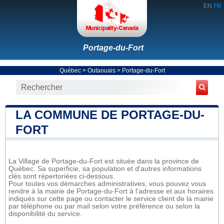
EN
FR
Portage-du-Fort
Québec
>
Outaouais
>
Portage-du-Fort
LA COMMUNE DE PORTAGE-DU-
FORT
La Village de Portage-du-Fort est située dans la province de
Québec. Sa superficie, sa population et d'autres informations
clés sont répertoriées ci-dessous.
Pour toutes vos démarches administratives, vous pouvez vous
rendre à la mairie de Portage-du-Fort à l'adresse et aux horaires
indiqués sur cette page ou contacter le service client de la mairie
par téléphone ou par mail selon votre préférence ou selon la
disponibilité du service.