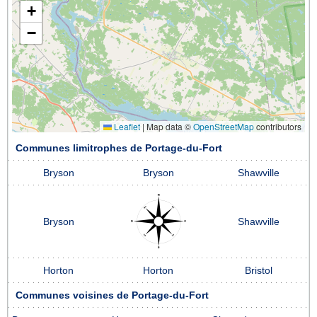
+
−
Leaflet
|
Map data ©
OpenStreetMap
contributors
Communes limitrophes de Portage-du-Fort
Bryson
Bryson
Shawville
Bryson
Shawville
Horton
Horton
Bristol
Communes voisines de Portage-du-Fort