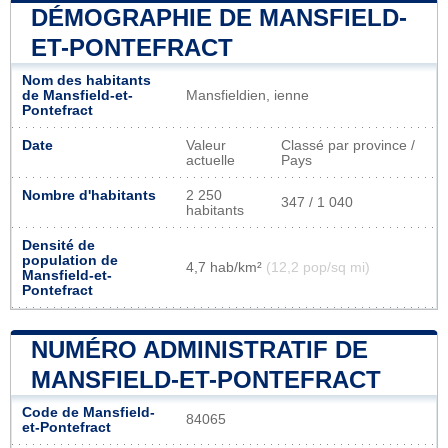
DÉMOGRAPHIE DE MANSFIELD-
ET-PONTEFRACT
Nom des habitants
de Mansfield-et-
Mansfieldien, ienne
Pontefract
Date
Valeur
Classé par province /
actuelle
Pays
Nombre d'habitants
2 250
347 / 1 040
habitants
Densité de
population de
4,7 hab/km²
(12,2 pop/sq mi)
Mansfield-et-
Pontefract
NUMÉRO ADMINISTRATIF DE
MANSFIELD-ET-PONTEFRACT
Code de Mansfield-
84065
et-Pontefract