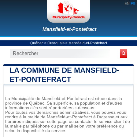
EN
FR
Mansfield-et-Pontefract
Québec
>
Outaouais
>
Mansfield-et-Pontefract
LA COMMUNE DE MANSFIELD-
ET-PONTEFRACT
La Municipalité de Mansfield-et-Pontefract est située dans la
province de Québec. Sa superficie, sa population et d'autres
informations clés sont répertoriées ci-dessous.
Pour toutes vos démarches administratives, vous pouvez vous
rendre à la mairie de Mansfield-et-Pontefract à l'adresse et aux
horaires indiqués sur cette page ou contacter le service client de
la mairie par téléphone ou par mail selon votre préférence ou
selon la disponibilité du service.