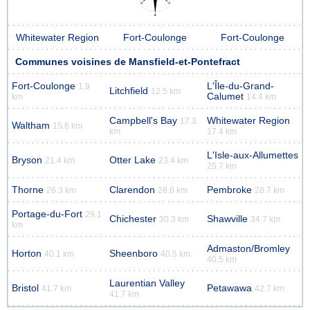
Whitewater Region
Fort-Coulonge
Fort-Coulonge
Communes voisines de Mansfield-et-Pontefract
Fort-Coulonge
L'Île-du-Grand-
1.9
Litchfield
12.5 km
Calumet
km
14.4 km
Campbell's Bay
Whitewater Region
17.3
Waltham
15.6 km
km
17.4 km
L'Isle-aux-Allumettes
Bryson
Otter Lake
21.4 km
23.4 km
25.7 km
Thorne
Clarendon
Pembroke
26.3 km
28.6 km
28.7 km
Portage-du-Fort
29.1
Chichester
Shawville
30.3 km
34.7 km
km
Admaston/Bromley
Horton
Sheenboro
40.1 km
40.5 km
40.5 km
Laurentian Valley
Bristol
Petawawa
41.7 km
42.7 km
41.7 km