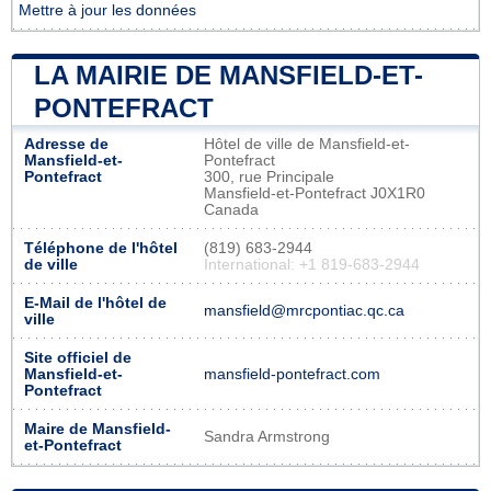
Mettre à jour les données
LA MAIRIE DE MANSFIELD-ET-
PONTEFRACT
Adresse de
Hôtel de ville de Mansfield-et-
Mansfield-et-
Pontefract
Pontefract
300, rue Principale
Mansfield-et-Pontefract J0X1R0
Canada
Téléphone de l'hôtel
(819) 683-2944
de ville
International: +1 819-683-2944
E-Mail de l'hôtel de
mansfield@mrcpontiac.qc.ca
ville
Site officiel de
Mansfield-et-
mansfield-pontefract.com
Pontefract
Maire de Mansfield-
Sandra Armstrong
et-Pontefract