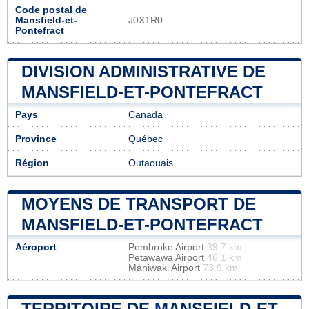
Code postal de
Mansfield-et-
J0X1R0
Pontefract
DIVISION ADMINISTRATIVE DE
MANSFIELD-ET-PONTEFRACT
Pays
Canada
Province
Québec
Région
Outaouais
MOYENS DE TRANSPORT DE
MANSFIELD-ET-PONTEFRACT
Aéroport
Pembroke Airport
39.7 km
Petawawa Airport
46.1 km
Maniwaki Airport
73.9 km
TERRITOIRE DE MANSFIELD-ET-