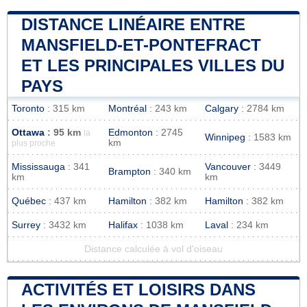
DISTANCE LINÉAIRE ENTRE
MANSFIELD-ET-PONTEFRACT
ET LES PRINCIPALES VILLES DU
PAYS
Toronto
: 315 km
Montréal
: 243 km
Calgary
: 2784 km
Ottawa
: 95 km
Edmonton
: 2745
la
Winnipeg
: 1583 km
km
plus proche
Mississauga
: 341
Vancouver
: 3449
Brampton
: 340 km
km
km
Québec
: 437 km
Hamilton
: 382 km
Hamilton
: 382 km
Surrey
: 3432 km
Halifax
: 1038 km
Laval
: 234 km
Distance calculée à vol d'oiseau
ACTIVITÉS ET LOISIRS DANS