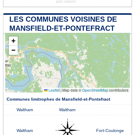
parc naturel
LES COMMUNES VOISINES DE
MANSFIELD-ET-PONTEFRACT
+
−
Leaflet
|
Map data ©
OpenStreetMap
contributors
Communes limitrophes de Mansfield-et-Pontefract
Waltham
Waltham
Waltham
Fort-Coulonge