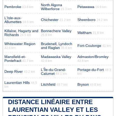
North Algona
Pembroke
Petawawa
13.8 km
16.9 km
Wilberforce
15.3 km
L'Isle-aux-
Chichester
Sheenboro
21.2 km
24.2 km
Allumettes
18.5 km
Killaloe, Hagarty and
Bonnechere Valley
Waltham
31.8 km
Richards
24.5 km
26.8 km
Whitewater Region
Brudenell, Lyndoch
Fort-Coulonge
41 km
and Raglan
32.6 km
35.8 km
Mansfield-et-
Madawaska Valley
Admaston/Bromley
Pontefract
41.7 km
42.8 km
42.8 km
L'Île-du-Grand-
Portage-du-Fort
48.3
Deep River
43.2 km
Calumet
44.1 km
km
Laurentian Hills
48.5
Litchfield
Bryson
49.7 km
49.8 km
km
DISTANCE LINÉAIRE ENTRE
LAURENTIAN VALLEY ET LES