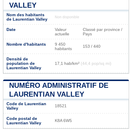
VALLEY
Nom des habitants
Non disponible
de Laurentian Valley
Date
Valeur
Classé par province /
actuelle
Pays
Nombre d'habitants
9 450
153 / 440
habitants
Densité de
population de
17,1 hab/km²
(44,4 pop/sq mi)
Laurentian Valley
NUMÉRO ADMINISTRATIF DE
LAURENTIAN VALLEY
Code de Laurentian
18521
Valley
Code postal de
K8A 6W5
Laurentian Valley