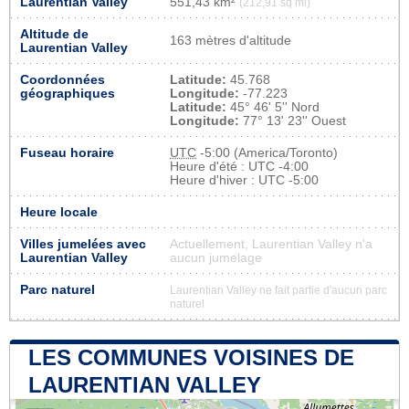
Laurentian Valley
551,43 km²
(212,91 sq mi)
Altitude de
163 mètres d'altitude
Laurentian Valley
Coordonnées
Latitude:
45.768
géographiques
Longitude:
-77.223
Latitude:
45° 46' 5'' Nord
Longitude:
77° 13' 23'' Ouest
Fuseau horaire
UTC
-5:00 (America/Toronto)
Heure d'été : UTC -4:00
Heure d'hiver : UTC -5:00
Heure locale
Villes jumelées avec
Actuellement, Laurentian Valley n'a
Laurentian Valley
aucun jumelage
Parc naturel
Laurentian Valley ne fait partie d'aucun parc
naturel
LES COMMUNES VOISINES DE
LAURENTIAN VALLEY