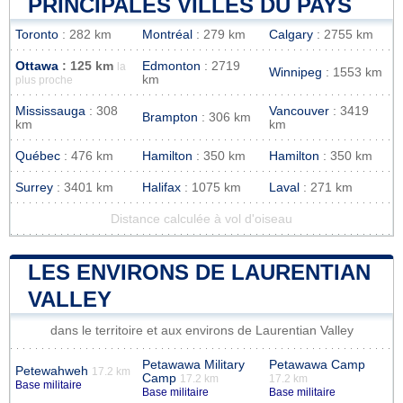
PRINCIPALES VILLES DU PAYS
Toronto
: 282 km
Montréal
: 279 km
Calgary
: 2755 km
Ottawa
: 125 km
Edmonton
: 2719
la
Winnipeg
: 1553 km
km
plus proche
Mississauga
: 308
Vancouver
: 3419
Brampton
: 306 km
km
km
Québec
: 476 km
Hamilton
: 350 km
Hamilton
: 350 km
Surrey
: 3401 km
Halifax
: 1075 km
Laval
: 271 km
Distance calculée à vol d'oiseau
LES ENVIRONS DE LAURENTIAN
VALLEY
dans le territoire et aux environs de Laurentian Valley
Petawawa Military
Petawawa Camp
Petewahweh
17.2 km
Camp
17.2 km
17.2 km
Base militaire
Base militaire
Base militaire