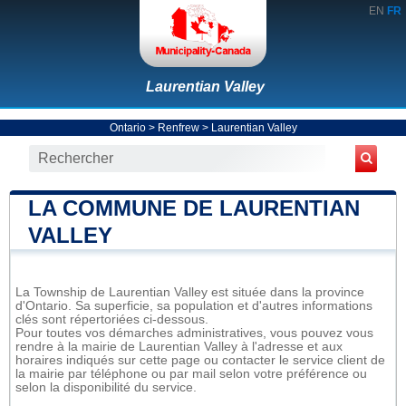
EN
FR
Laurentian Valley
Ontario
>
Renfrew
>
Laurentian Valley
LA COMMUNE DE LAURENTIAN
VALLEY
La Township de Laurentian Valley est située dans la province
d'Ontario. Sa superficie, sa population et d'autres informations
clés sont répertoriées ci-dessous.
Pour toutes vos démarches administratives, vous pouvez vous
rendre à la mairie de Laurentian Valley à l'adresse et aux
horaires indiqués sur cette page ou contacter le service client de
la mairie par téléphone ou par mail selon votre préférence ou
selon la disponibilité du service.