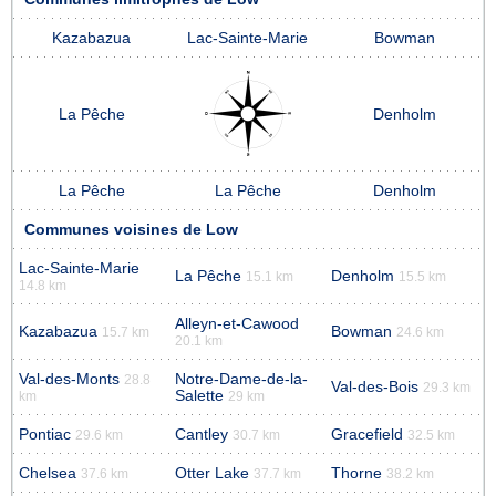
Kazabazua
Lac-Sainte-Marie
Bowman
La Pêche
Denholm
La Pêche
La Pêche
Denholm
Communes voisines de Low
Lac-Sainte-Marie
La Pêche
Denholm
15.1 km
15.5 km
14.8 km
Alleyn-et-Cawood
Kazabazua
Bowman
15.7 km
24.6 km
20.1 km
Val-des-Monts
Notre-Dame-de-la-
28.8
Val-des-Bois
29.3 km
Salette
km
29 km
Pontiac
Cantley
Gracefield
29.6 km
30.7 km
32.5 km
Chelsea
Otter Lake
Thorne
37.6 km
37.7 km
38.2 km