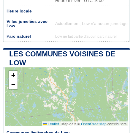
Heure d'hiver : UTC -5:00
Heure locale
Villes jumelées avec
Actuellement, Low n'a aucun jumelage
Low
Parc naturel
Low ne fait partie d'aucun parc naturel
LES COMMUNES VOISINES DE
LOW
+
−
Leaflet
|
Map data ©
OpenStreetMap
contributors
Communes limitrophes de Low