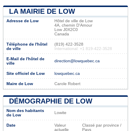
LA MAIRIE DE LOW
Adresse de Low
Hôtel de ville de Low
4A, chemin D'Amour
Low J0X2C0
Canada
Téléphone de l'hôtel
(819) 422-3528
de ville
International: +1 819-422-3528
E-Mail de l'hôtel de
direction@lowquebec.ca
ville
Site officiel de Low
lowquebec.ca
Maire de Low
Carole Robert
DÉMOGRAPHIE DE LOW
Nom des habitants
Lowite
de Low
Date
Valeur
Classé par province /
actuelle
Pays