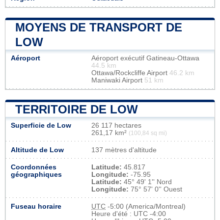
MOYENS DE TRANSPORT DE
LOW
Aéroport
Aéroport exécutif Gatineau-Ottawa
44.5 km
Ottawa/Rockcliffe Airport
46.2 km
Maniwaki Airport
51 km
TERRITOIRE DE LOW
Superficie de Low
26 117 hectares
261,17 km²
(100,84 sq mi)
Altitude de Low
137 mètres d'altitude
Coordonnées
Latitude:
45.817
géographiques
Longitude:
-75.95
Latitude:
45° 49' 1'' Nord
Longitude:
75° 57' 0'' Ouest
Fuseau horaire
UTC
-5:00 (America/Montreal)
Heure d'été : UTC -4:00