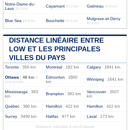
Notre-Dame-du-
Cayamant
Gatineau
42.2 km
43.8 km
Laus
39.3 km
Mulgrave-et-Derry
Blue Sea
Bouchette
43.9 km
44.5 km
45.4 km
DISTANCE LINÉAIRE ENTRE
LOW ET LES PRINCIPALES
VILLES DU PAYS
Toronto
: 356 km
Montréal
: 182 km
Calgary
: 2841 km
Ottawa
: 48 km
Edmonton
: 2800
la
Winnipeg
: 1641 km
km
plus proche
Mississauga
: 383
Vancouver
: 3507
Brampton
: 383 km
km
km
Québec
: 380 km
Hamilton
: 422 km
Hamilton
: 422 km
Surrey
: 3490 km
Halifax
: 977 km
Laval
: 173 km
Distance calculée à vol d'oiseau