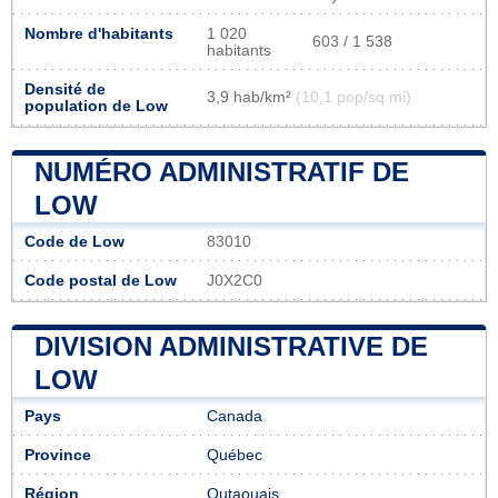
Nombre d'habitants
1 020
603 / 1 538
habitants
Densité de
3,9 hab/km²
(10,1 pop/sq mi)
population de Low
NUMÉRO ADMINISTRATIF DE
LOW
Code de Low
83010
Code postal de Low
J0X2C0
DIVISION ADMINISTRATIVE DE
LOW
Pays
Canada
Province
Québec
Région
Outaouais