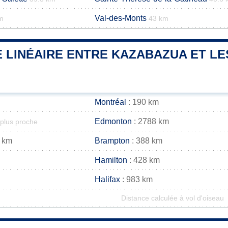
Val-des-Monts
m
43 km
 LINÉAIRE ENTRE KAZABAZUA ET LE
Montréal
: 190 km
Edmonton
: 2788 km
 plus proche
 km
Brampton
: 388 km
Hamilton
: 428 km
Halifax
: 983 km
Distance calculée à vol d'oiseau