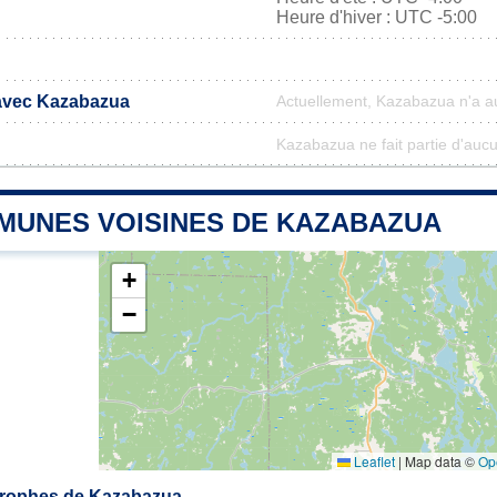
Heure d'hiver : UTC -5:00
 avec Kazabazua
Actuellement, Kazabazua n'a 
Kazabazua ne fait partie d'aucu
MUNES VOISINES DE KAZABAZUA
+
−
Leaflet
|
Map data ©
Op
rophes de Kazabazua