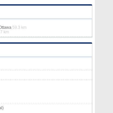
-Ottawa
59.3 km
.7 km
l)