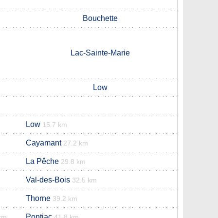
Bouchette
Lac-Sainte-Marie
Low
Low
15.7 km
Cayamant
27.2 km
La Pêche
29.8 km
Val-des-Bois
32.5 km
Thorne
39.2 km
Pontiac
km
41.8 km