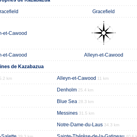
racefield
Gracefield
n-et-Cawood
n-et-Cawood
Alleyn-et-Cawood
ines de Kazabazua
Alleyn-et-Cawood
5.2 km
11 km
Denholm
25.4 km
Blue Sea
28.3 km
Messines
31.5 km
Notre-Dame-du-Laus
34.3 km
-Salette
Sainte-Thérèse-de-la-Gatineau
39.3 km
40.6 