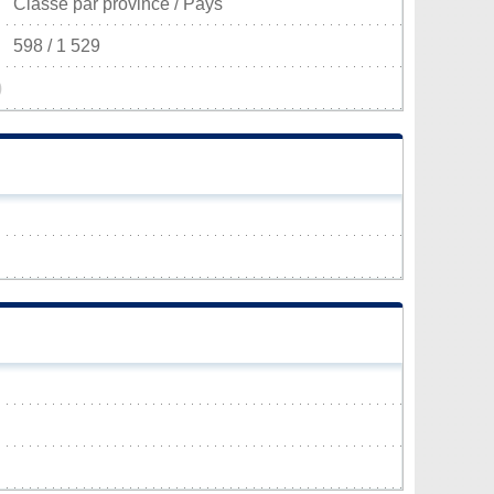
Classé par province / Pays
598 / 1 529
)