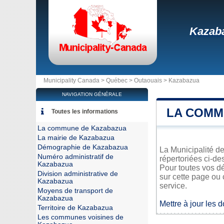
Kazab
Municipality Canada >
Québec
>
Outaouais
>
Kazabazua
NAVIGATION GÉNÉRALE
LA COMM
Toutes les informations
La commune de Kazabazua
La mairie de Kazabazua
Démographie de Kazabazua
La Municipalité de
Numéro administratif de
répertoriées ci-de
Kazabazua
Pour toutes vos d
Division administrative de
sur cette page ou 
Kazabazua
service.
Moyens de transport de
Kazabazua
Mettre à jour les 
Territoire de Kazabazua
Les communes voisines de