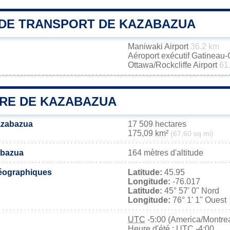
DE TRANSPORT DE KAZABAZUA
Maniwaki Airport
36.2 km
Aéroport exécutif Gatineau
Ottawa/Rockcliffe Airport
61
IRE DE KAZABAZUA
azabazua
17 509 hectares
175,09 km²
(67,60 sq mi)
abazua
164 mètres d'altitude
éographiques
Latitude:
45.95
Longitude:
-76.017
Latitude:
45° 57' 0'' Nord
Longitude:
76° 1' 1'' Ouest
UTC
-5:00 (America/Montrea
Heure d'été : UTC -4:00