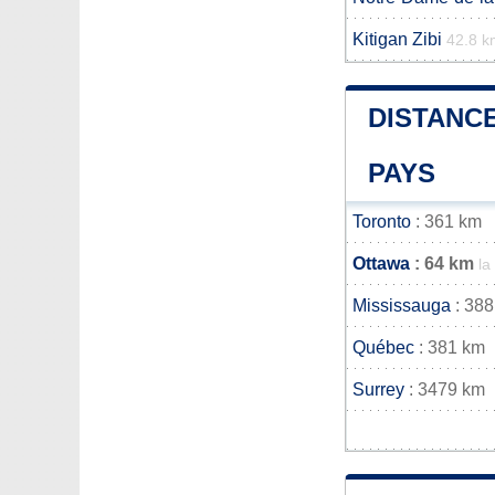
Kitigan Zibi
42.8 k
DISTANCE
PAYS
Toronto
: 361 km
Ottawa
: 64 km
la
Mississauga
: 388
Québec
: 381 km
Surrey
: 3479 km