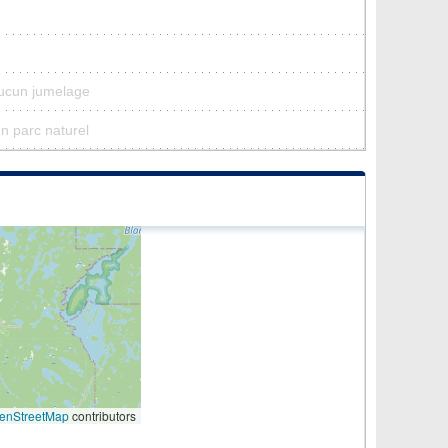
aucun jumelage
n parc naturel
enStreetMap
contributors