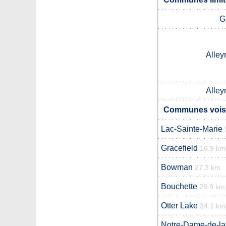
G
Alley
Alley
Communes vois
Lac-Sainte-Marie
Gracefield
16.9 km
Bowman
27.3 km
Bouchette
29.9 km
Otter Lake
34.1 km
Notre-Dame-de-la