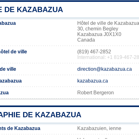
IE DE KAZABAZUA
abazua
Hôtel de ville de Kazabazu
30, chemin Begley
Kazabazua J0X1X0
Canada
tel de ville
(819) 467-2852
International: +1 819-467-2
de ville
direction@kazabazua.ca
 Kazabazua
kazabazua.ca
azua
Robert Bergeron
PHIE DE KAZABAZUA
nts de Kazabazua
Kazabazuien, ienne