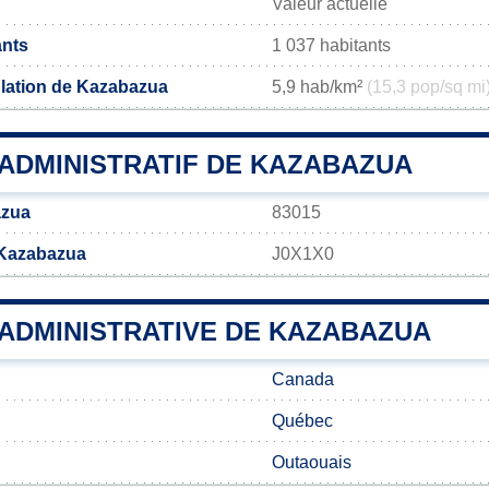
Valeur actuelle
ants
1 037 habitants
lation de Kazabazua
5,9 hab/km²
(15,3 pop/sq mi
ADMINISTRATIF DE KAZABAZUA
azua
83015
 Kazabazua
J0X1X0
 ADMINISTRATIVE DE KAZABAZUA
Canada
Québec
Outaouais