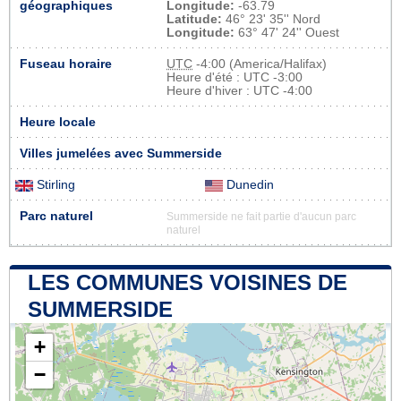
géographiques
Longitude:
-63.79
Latitude:
46° 23' 35'' Nord
Longitude:
63° 47' 24'' Ouest
Fuseau horaire
UTC
-4:00 (America/Halifax)
Heure d'été : UTC -3:00
Heure d'hiver : UTC -4:00
Heure locale
Villes jumelées avec Summerside
Stirling
Dunedin
Parc naturel
Summerside ne fait partie d'aucun parc
naturel
LES COMMUNES VOISINES DE
SUMMERSIDE
+
−