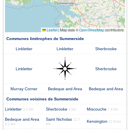
Leaflet
|
Map data ©
OpenStreetMap
contributors
Communes limitrophes de Summerside
Linkletter
Linkletter
Sherbrooke
Linkletter
Sherbrooke
Murray Corner
Bedeque and Area
Bedeque and Area
Communes voisines de Summerside
Linkletter
Sherbrooke
Miscouche
3.2 km
4 km
7.4 km
Bedeque and Area
Saint Nicholas
12.7
Kensington
12.9 km
8.1 km
km