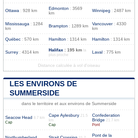
Edmonton
: 3569
Ottawa
: 928 km
Winnipeg
: 2487 km
km
Mississauga
: 1284
Vancouver
: 4330
Brampton
: 1289 km
km
km
Québec
: 570 km
Hamilton
: 1314 km
Hamilton
: 1314 km
Halifax
: 195 km
la
Surrey
: 4314 km
Laval
: 775 km
plus proche
Distance calculée à vol d'oiseau
LES ENVIRONS DE
SUMMERSIDE
dans le territoire et aux environs de Summerside
Cape Aylesbury
Confederation
21.5
Seacow Head
8.7 km
Bridge
km
21.7 km
Cap
Cap
Pont
Pont de la
Northumberland
Strait Crossing
21.7