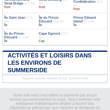
Confédération
21.7
Strait Bridge
21.7 km
km
km
Pont
Pont
Pont
Île Saint Jean
Île du Prince-
Prince Edward
23.2
Édouard
Island
km
23.2 km
23.2 km
Île
Île
Île
Île du Prince-
Cape Egmont
26.4
Edouard
23.2 km
km
Île
Cap
ACTIVITÉS ET LOISIRS DANS
LES ENVIRONS DE
SUMMERSIDE
Aucune activité référencé sur Summerside
Notre site web n'est affilié ou parrainé par aucun
bureau gouvernemental du pays. Nous sommes une
entreprise indépendante dédiée à fournir des
informations précieuses aux citoyens et résidents du