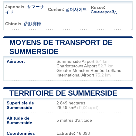
Japonais:
サマーサ
Russe:
Coréen:
섬머사이드
Саммерсайд
イド
Chinois:
萨默赛德
MOYENS DE TRANSPORT DE
SUMMERSIDE
Aéroport
Summerside Airport
6.4 km
Charlottetown Airport
52.7 km
Greater Moncton Roméo LeBlanc
International Airport
75.2 km
TERRITOIRE DE SUMMERSIDE
Superficie de
2 849 hectares
Summerside
28,49 km²
(11,00 sq mi)
Altitude de
5 mètres d'altitude
Summerside
Coordonnées
Latitude:
46.393