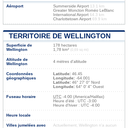
Aéroport
Summerside Airport
13.1 km
Greater Moncton Roméo LeBlanc
International Airport
64.3 km
Charlottetown Airport
69.9 km
TERRITOIRE DE WELLINGTON
Superficie de
178 hectares
Wellington
1,78 km²
(0,69 sq mi)
Altitude de
4 mètres d'altitude
Wellington
Coordonnées
Latitude:
46.45
géographiques
Longitude:
-64.001
Latitude:
46° 27' 0'' Nord
Longitude:
64° 0' 4'' Ouest
Fuseau horaire
UTC
-4:00 (America/Halifax)
Heure d'été : UTC -3:00
Heure d'hiver : UTC -4:00
Heure locale
Villes jumelées avec
Actuellement, Wellington n'a aucun