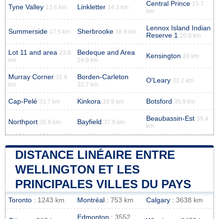
Central Prince
15.7
Tyne Valley
Linkletter
13.6 km
14.3 km
km
Lennox Island Indian
Summerside
Sherbrooke
17.5 km
18.9 km
Reserve 1
20.8 km
Lot 11 and area
Bedeque and Area
23.8
Kensington
28 km
km
24.9 km
Murray Corner
Borden-Carleton
31.6
O'Leary
33.2 km
km
32.7 km
Cap-Pelé
Kinkora
Botsford
33.7 km
33.9 km
35.9 km
Beaubassin-Est
39.4
Northport
Bayfield
36.8 km
37.9 km
km
DISTANCE LINÉAIRE ENTRE
WELLINGTON ET LES
PRINCIPALES VILLES DU PAYS
Toronto
: 1243 km
Montréal
: 753 km
Calgary
: 3638 km
Edmonton
: 3552