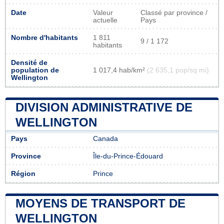
Date
Valeur
Classé par province /
actuelle
Pays
Nombre d'habitants
1 811
9 / 1 172
habitants
Densité de
population de
1 017,4 hab/km²
(2 635,1 pop/sq mi)
Wellington
DIVISION ADMINISTRATIVE DE
WELLINGTON
Pays
Canada
Province
Île-du-Prince-Édouard
Région
Prince
MOYENS DE TRANSPORT DE
WELLINGTON