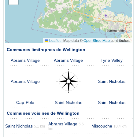
Leaflet
|
Map data ©
OpenStreetMap
contributors
Communes limitrophes de Wellington
Abrams Village
Abrams Village
Tyne Valley
Abrams Village
Saint Nicholas
Cap-Pelé
Saint Nicholas
Saint Nicholas
Communes voisines de Wellington
Abrams Village
5.5
Saint Nicholas
Miscouche
5.1 km
10.4 km
km