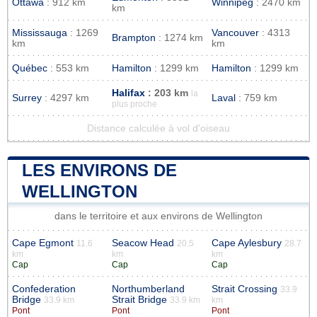
Ottawa
: 912 km
Winnipeg
: 2470 km
km
Mississauga
: 1269
Vancouver
: 4313
Brampton
: 1274 km
km
km
Québec
: 553 km
Hamilton
: 1299 km
Hamilton
: 1299 km
Halifax
: 203 km
la
Surrey
: 4297 km
Laval
: 759 km
plus proche
Distance calculée à vol d'oiseau
LES ENVIRONS DE
WELLINGTON
dans le territoire et aux environs de Wellington
Cape Egmont
Seacow Head
Cape Aylesbury
11.6
20.5
28.7
km
km
km
Cap
Cap
Cap
Confederation
Northumberland
Strait Crossing
33.9
Bridge
Strait Bridge
33.9 km
33.9 km
km
Pont
Pont
Pont