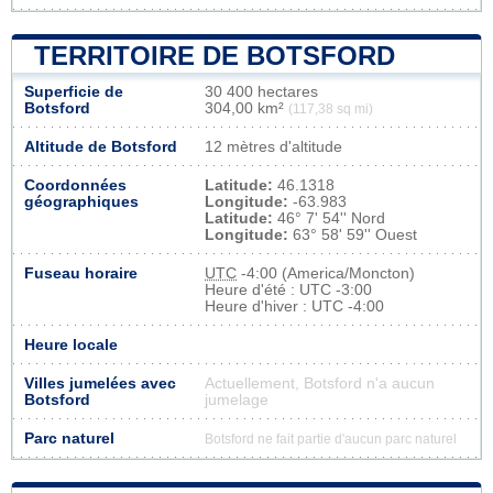
TERRITOIRE DE BOTSFORD
Superficie de
30 400 hectares
Botsford
304,00 km²
(117,38 sq mi)
Altitude de Botsford
12 mètres d'altitude
Coordonnées
Latitude:
46.1318
géographiques
Longitude:
-63.983
Latitude:
46° 7' 54'' Nord
Longitude:
63° 58' 59'' Ouest
Fuseau horaire
UTC
-4:00 (America/Moncton)
Heure d'été : UTC -3:00
Heure d'hiver : UTC -4:00
Heure locale
Villes jumelées avec
Actuellement, Botsford n'a aucun
Botsford
jumelage
Parc naturel
Botsford ne fait partie d'aucun parc naturel