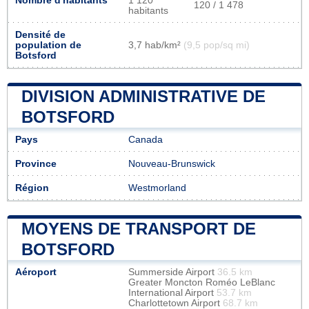
Nombre d'habitants
1 120
120 / 1 478
habitants
Densité de
population de
3,7 hab/km²
(9,5 pop/sq mi)
Botsford
DIVISION ADMINISTRATIVE DE
BOTSFORD
Pays
Canada
Province
Nouveau-Brunswick
Région
Westmorland
MOYENS DE TRANSPORT DE
BOTSFORD
Aéroport
Summerside Airport
36.5 km
Greater Moncton Roméo LeBlanc
International Airport
53.7 km
Charlottetown Airport
68.7 km