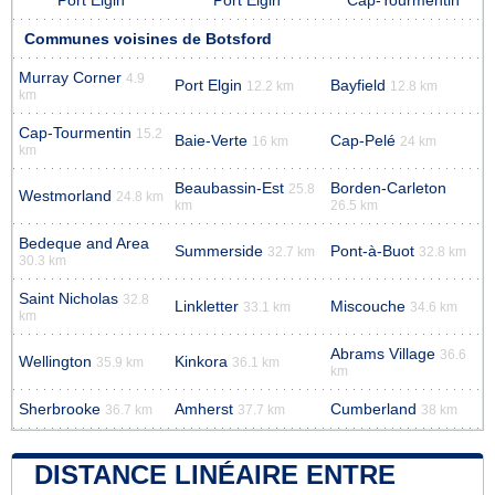
Port Elgin
Port Elgin
Cap-Tourmentin
Communes voisines de Botsford
Murray Corner
4.9
Port Elgin
Bayfield
12.2 km
12.8 km
km
Cap-Tourmentin
15.2
Baie-Verte
Cap-Pelé
16 km
24 km
km
Beaubassin-Est
Borden-Carleton
25.8
Westmorland
24.8 km
km
26.5 km
Bedeque and Area
Summerside
Pont-à-Buot
32.7 km
32.8 km
30.3 km
Saint Nicholas
32.8
Linkletter
Miscouche
33.1 km
34.6 km
km
Abrams Village
36.6
Wellington
Kinkora
35.9 km
36.1 km
km
Sherbrooke
Amherst
Cumberland
36.7 km
37.7 km
38 km
DISTANCE LINÉAIRE ENTRE