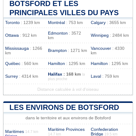
BOTSFORD ET LES
PRINCIPALES VILLES DU PAYS
Toronto
: 1239 km
Montréal
: 753 km
Calgary
: 3655 km
Edmonton
: 3572
Ottawa
: 912 km
Winnipeg
: 2484 km
km
Mississauga
: 1266
Vancouver
: 4330
Brampton
: 1271 km
km
km
Québec
: 560 km
Hamilton
: 1295 km
Hamilton
: 1295 km
Halifax
: 168 km
la
Surrey
: 4314 km
Laval
: 759 km
plus proche
Distance calculée à vol d'oiseau
LES ENVIRONS DE BOTSFORD
dans le territoire et aux environs de Botsford
Maritime Provinces
Confederation
Maritimes
14.7 km
Bridge
14.7 km
19.5 km