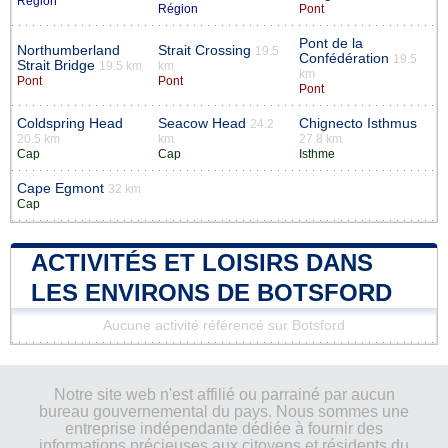
Région
Région
Pont
Pont de la
Northumberland
Strait Crossing
19.5
Confédération
19.5
Strait Bridge
19.5 km
km
km
Pont
Pont
Pont
Coldspring Head
Seacow Head
Chignecto Isthmus
24.2
20.5 km
km
27.8 km
Cap
Cap
Isthme
Cape Egmont
32 km
Cap
ACTIVITÉS ET LOISIRS DANS
LES ENVIRONS DE BOTSFORD
Aucune activité référencé sur Botsford
Notre site web n'est affilié ou parrainé par aucun
bureau gouvernemental du pays. Nous sommes une
entreprise indépendante dédiée à fournir des
informations précieuses aux citoyens et résidents du