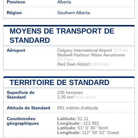
Province
Alberta
Région
Southern Alberta
MOYENS DE TRANSPORT DE
STANDARD
Aéroport
Calgary International Airport
72.6 km
Bedwell Harbour Water Aerodrome
97.2 km
Red Deer Airport
134.6 km
TERRITOIRE DE STANDARD
Superficie de
235 hectares
Standard
2,35 km²
(0,91 sq mi)
Altitude de Standard
891 mètres d'altitude
Coordonnées
Latitude:
51.11
géographiques
Longitude:
-112.981
Latitude:
51° 6' 36'' Nord
Longitude:
112° 58' 52'' Ouest