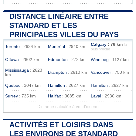
DISTANCE LINÉAIRE ENTRE
STANDARD ET LES
PRINCIPALES VILLES DU PAYS
Calgary
: 76 km
la
Toronto
: 2634 km
Montréal
: 2940 km
plus proche
Ottawa
: 2802 km
Edmonton
: 272 km
Winnipeg
: 1127 km
Mississauga
: 2623
Brampton
: 2610 km
Vancouver
: 750 km
km
Québec
: 3047 km
Hamilton
: 2627 km
Hamilton
: 2627 km
Surrey
: 735 km
Halifax
: 3685 km
Laval
: 2930 km
Distance calculée à vol d'oiseau
ACTIVITÉS ET LOISIRS DANS
LES ENVIRONS DE STANDARD