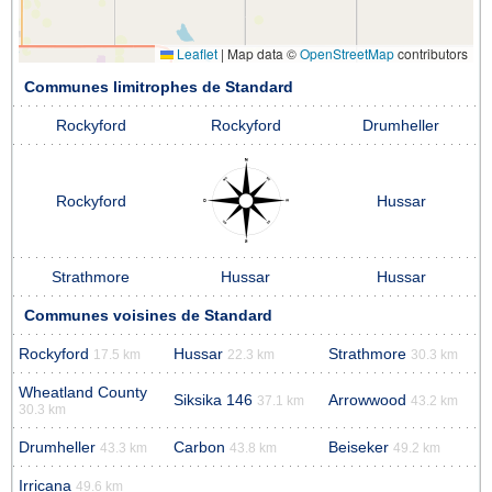
Leaflet
|
Map data ©
OpenStreetMap
contributors
Communes limitrophes de Standard
Rockyford
Rockyford
Drumheller
Rockyford
Hussar
Strathmore
Hussar
Hussar
Communes voisines de Standard
Rockyford
Hussar
Strathmore
17.5 km
22.3 km
30.3 km
Wheatland County
Siksika 146
Arrowwood
37.1 km
43.2 km
30.3 km
Drumheller
Carbon
Beiseker
43.3 km
43.8 km
49.2 km
Irricana
49.6 km