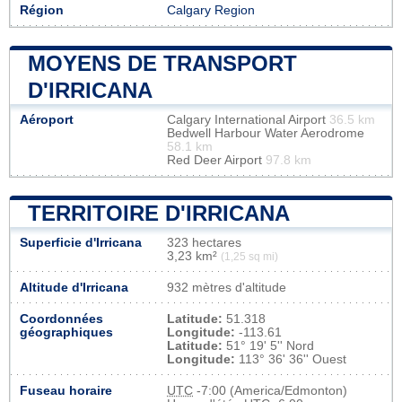
Région
Calgary Region
MOYENS DE TRANSPORT
D'IRRICANA
Aéroport
Calgary International Airport
36.5 km
Bedwell Harbour Water Aerodrome
58.1 km
Red Deer Airport
97.8 km
TERRITOIRE D'IRRICANA
Superficie d'Irricana
323 hectares
3,23 km²
(1,25 sq mi)
Altitude d'Irricana
932 mètres d'altitude
Coordonnées
Latitude:
51.318
géographiques
Longitude:
-113.61
Latitude:
51° 19' 5'' Nord
Longitude:
113° 36' 36'' Ouest
Fuseau horaire
UTC
-7:00 (America/Edmonton)