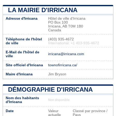
LA MAIRIE D'IRRICANA
Adresse d'Irricana
Hôtel de ville d'Irricana
PO Box 100
Irricana, AB T0M 1B0
Canada
Téléphone de l'hôtel
(403) 935-4672
de ville
International: +1 403-935-4672
E-Mail de l'hôtel de
irricana@irricana.com
ville
Site officiel d'Irricana
townofirricana.ca/
Maire d'Irricana
Jim Bryson
DÉMOGRAPHIE D'IRRICANA
Nom des habitants
Non disponible
d'Irricana
Date
Valeur
Classé par province /
actuelle
Pays