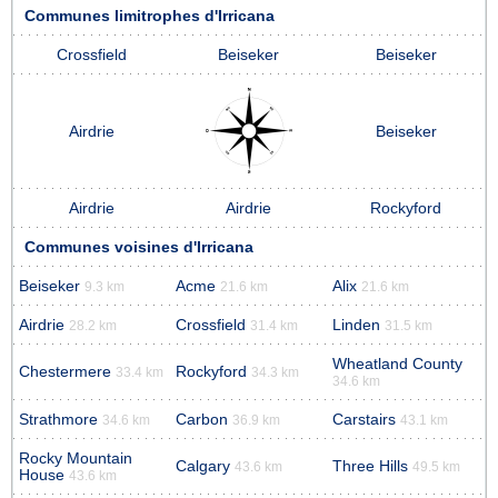
Communes limitrophes d'Irricana
Crossfield
Beiseker
Beiseker
Airdrie
Beiseker
Airdrie
Airdrie
Rockyford
Communes voisines d'Irricana
Beiseker
Acme
Alix
9.3 km
21.6 km
21.6 km
Airdrie
Crossfield
Linden
28.2 km
31.4 km
31.5 km
Wheatland County
Chestermere
Rockyford
33.4 km
34.3 km
34.6 km
Strathmore
Carbon
Carstairs
34.6 km
36.9 km
43.1 km
Rocky Mountain
Calgary
Three Hills
43.6 km
49.5 km
House
43.6 km