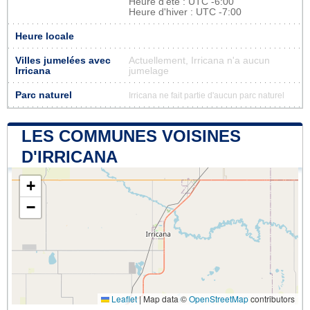
Heure d'été : UTC -6:00
Heure d'hiver : UTC -7:00
Heure locale
Villes jumelées avec
Actuellement, Irricana n'a aucun
Irricana
jumelage
Parc naturel
Irricana ne fait partie d'aucun parc naturel
LES COMMUNES VOISINES
D'IRRICANA
+
−
Leaflet
|
Map data ©
OpenStreetMap
contributors