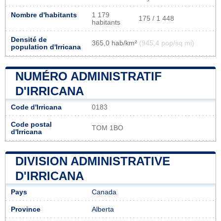
Nombre d'habitants
1 179
175 / 1 448
habitants
Densité de
365,0 hab/km²
(945,4 pop/sq mi)
population d'Irricana
NUMÉRO ADMINISTRATIF
D'IRRICANA
Code d'Irricana
0183
Code postal
TOM 1BO
d'Irricana
DIVISION ADMINISTRATIVE
D'IRRICANA
Pays
Canada
Province
Alberta