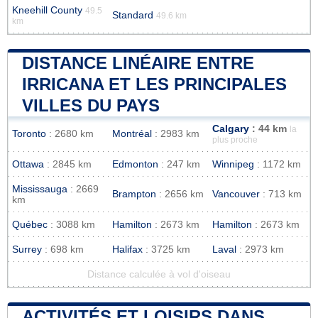
Kneehill County
49.5
Standard
49.6 km
km
DISTANCE LINÉAIRE ENTRE
IRRICANA ET LES PRINCIPALES
VILLES DU PAYS
Calgary
: 44 km
la
Toronto
: 2680 km
Montréal
: 2983 km
plus proche
Ottawa
: 2845 km
Edmonton
: 247 km
Winnipeg
: 1172 km
Mississauga
: 2669
Brampton
: 2656 km
Vancouver
: 713 km
km
Québec
: 3088 km
Hamilton
: 2673 km
Hamilton
: 2673 km
Surrey
: 698 km
Halifax
: 3725 km
Laval
: 2973 km
Distance calculée à vol d'oiseau
ACTIVITÉS ET LOISIRS DANS