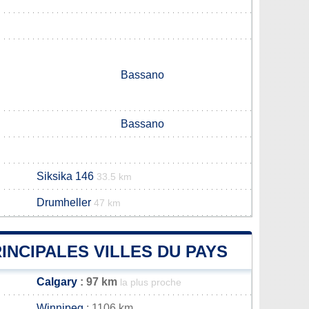
Bassano
Bassano
Siksika 146
33.5 km
Drumheller
47 km
INCIPALES VILLES DU PAYS
Calgary
: 97 km
la plus proche
Winnipeg
: 1106 km