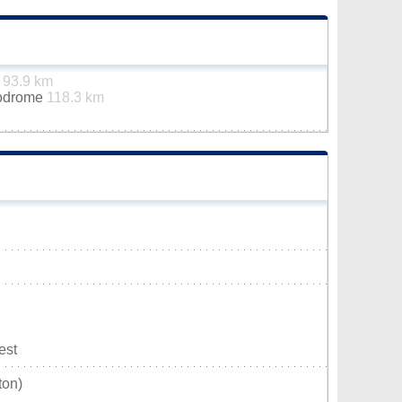
t
93.9 km
rodrome
118.3 km
est
ton)