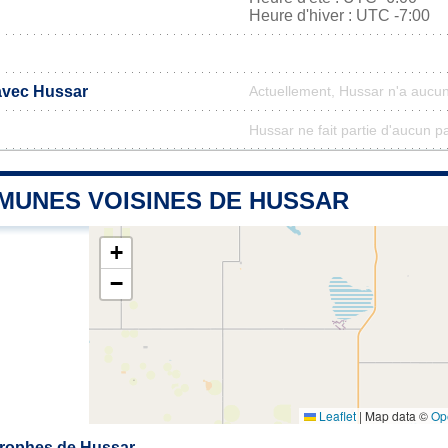
Heure d'hiver : UTC -7:00
 avec Hussar
Actuellement, Hussar n'a aucu
Hussar ne fait partie d'aucun p
MUNES VOISINES DE HUSSAR
+
−
Leaflet
|
Map data ©
Op
rophes de Hussar