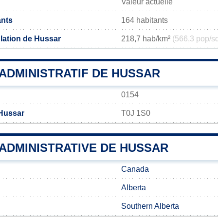
Valeur actuelle
ants
164 habitants
lation de Hussar
218,7 hab/km²
(566,3 pop/s
ADMINISTRATIF DE HUSSAR
0154
 Hussar
T0J 1S0
 ADMINISTRATIVE DE HUSSAR
Canada
Alberta
Southern Alberta