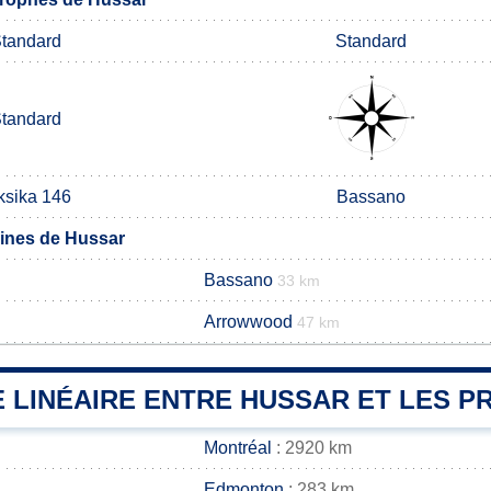
tandard
Standard
tandard
ksika 146
Bassano
nes de Hussar
Bassano
33 km
Arrowwood
47 km
 LINÉAIRE ENTRE HUSSAR ET LES PR
Montréal
: 2920 km
Edmonton
: 283 km