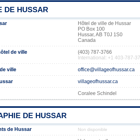
E DE HUSSAR
sar
Hôtel de ville de Hussar
PO Box 100
Hussar, AB T0J 1S0
Canada
tel de ville
(403) 787-3766
International: +1 403-787-3
de ville
office@villageofhussar.ca
Hussar
villageofhussar.ca
Coralee Schindel
PHIE DE HUSSAR
nts de Hussar
Non disponible