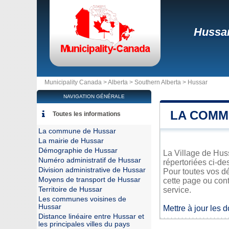
Hussa
Municipality Canada >
Alberta
>
Southern Alberta
>
Hussar
NAVIGATION GÉNÉRALE
LA COMM
Toutes les informations
La commune de Hussar
La mairie de Hussar
Démographie de Hussar
La Village de Huss
Numéro administratif de Hussar
répertoriées ci-de
Division administrative de Hussar
Pour toutes vos d
Moyens de transport de Hussar
cette page ou cont
Territoire de Hussar
service.
Les communes voisines de
Hussar
Mettre à jour les 
Distance linéaire entre Hussar et
les principales villes du pays