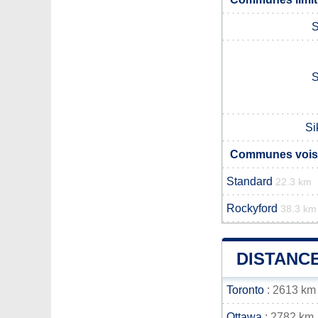
S
S
Si
Communes voisi
Standard
22.3 km
Rockyford
38.3 km
DISTANCE
Toronto
: 2613 km
Ottawa
: 2782 km