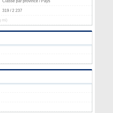
Classé par province / Pays
319 / 2 237
q mi)