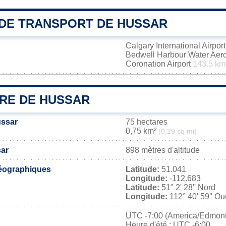
DE TRANSPORT DE HUSSAR
Calgary International Airpor
Bedwell Harbour Water Ae
Coronation Airport
143.5 km
IRE DE HUSSAR
ussar
75 hectares
0,75 km²
(0,29 sq mi)
sar
898 mètres d'altitude
éographiques
Latitude:
51.041
Longitude:
-112.683
Latitude:
51° 2' 28'' Nord
Longitude:
112° 40' 59'' Ou
UTC
-7:00 (America/Edmon
Heure d'été : UTC -6:00