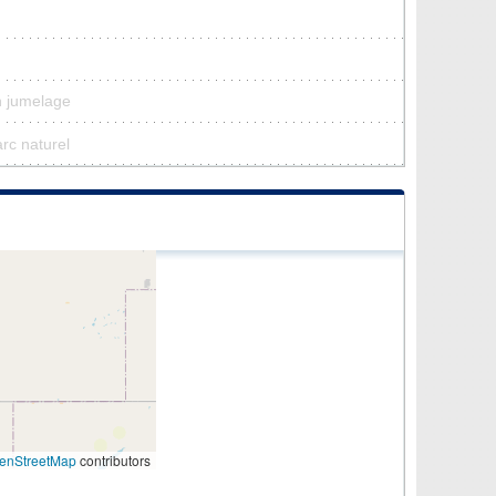
n jumelage
arc naturel
enStreetMap
contributors