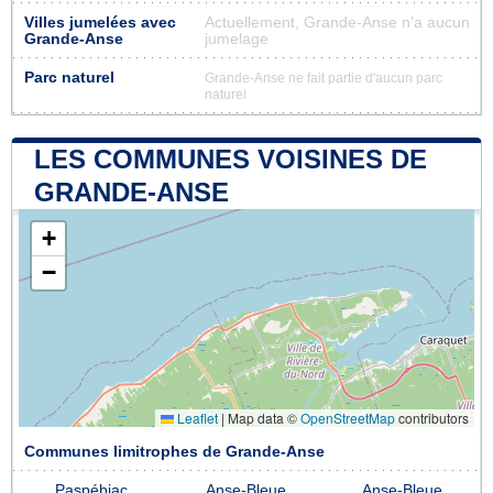
Villes jumelées avec
Actuellement, Grande-Anse n'a aucun
Grande-Anse
jumelage
Parc naturel
Grande-Anse ne fait partie d'aucun parc
naturel
LES COMMUNES VOISINES DE
GRANDE-ANSE
+
−
Leaflet
|
Map data ©
OpenStreetMap
contributors
Communes limitrophes de Grande-Anse
Paspébiac
Anse-Bleue
Anse-Bleue