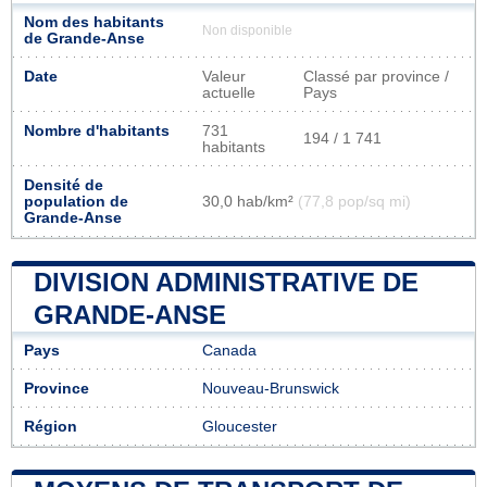
Nom des habitants
Non disponible
de Grande-Anse
Date
Valeur
Classé par province /
actuelle
Pays
Nombre d'habitants
731
194 / 1 741
habitants
Densité de
population de
30,0 hab/km²
(77,8 pop/sq mi)
Grande-Anse
DIVISION ADMINISTRATIVE DE
GRANDE-ANSE
Pays
Canada
Province
Nouveau-Brunswick
Région
Gloucester