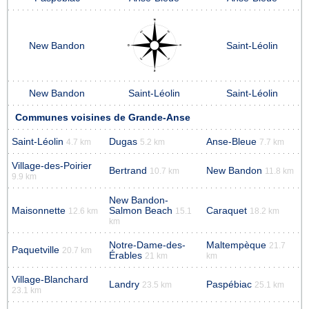
New Bandon
Saint-Léolin
New Bandon
Saint-Léolin
Saint-Léolin
Communes voisines de Grande-Anse
Saint-Léolin
Dugas
Anse-Bleue
4.7 km
5.2 km
7.7 km
Village-des-Poirier
Bertrand
New Bandon
10.7 km
11.8 km
9.9 km
New Bandon-
Maisonnette
Salmon Beach
Caraquet
12.6 km
15.1
18.2 km
km
Notre-Dame-des-
Maltempèque
21.7
Paquetville
20.7 km
Érables
21 km
km
Village-Blanchard
Landry
Paspébiac
23.5 km
25.1 km
23.1 km