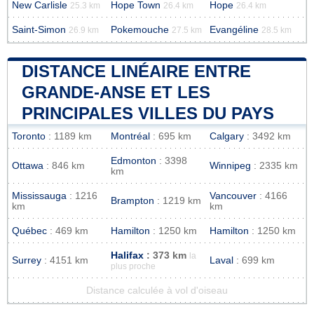
New Carlisle
Hope Town
Hope
25.3 km
26.4 km
26.4 km
Saint-Simon
Pokemouche
Evangéline
26.9 km
27.5 km
28.5 km
DISTANCE LINÉAIRE ENTRE
GRANDE-ANSE ET LES
PRINCIPALES VILLES DU PAYS
Toronto
: 1189 km
Montréal
: 695 km
Calgary
: 3492 km
Edmonton
: 3398
Ottawa
: 846 km
Winnipeg
: 2335 km
km
Mississauga
: 1216
Vancouver
: 4166
Brampton
: 1219 km
km
km
Québec
: 469 km
Hamilton
: 1250 km
Hamilton
: 1250 km
Halifax
: 373 km
la
Surrey
: 4151 km
Laval
: 699 km
plus proche
Distance calculée à vol d'oiseau