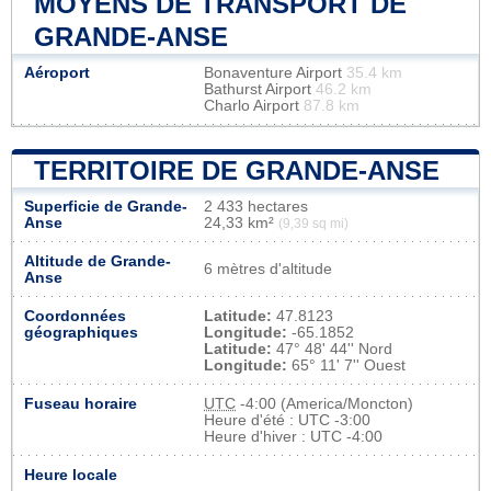
MOYENS DE TRANSPORT DE
GRANDE-ANSE
Aéroport
Bonaventure Airport
35.4 km
Bathurst Airport
46.2 km
Charlo Airport
87.8 km
TERRITOIRE DE GRANDE-ANSE
Superficie de Grande-
2 433 hectares
Anse
24,33 km²
(9,39 sq mi)
Altitude de Grande-
6 mètres d'altitude
Anse
Coordonnées
Latitude:
47.8123
géographiques
Longitude:
-65.1852
Latitude:
47° 48' 44'' Nord
Longitude:
65° 11' 7'' Ouest
Fuseau horaire
UTC
-4:00 (America/Moncton)
Heure d'été : UTC -3:00
Heure d'hiver : UTC -4:00
Heure locale