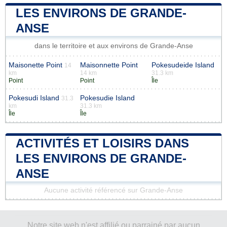
LES ENVIRONS DE GRANDE-
ANSE
dans le territoire et aux environs de Grande-Anse
Maisonette Point
Maisonnette Point
Pokesudeide Island
14
km
14 km
31.3 km
Point
Point
Île
Pokesudi Island
Pokesudie Island
31.3
km
31.3 km
Île
Île
ACTIVITÉS ET LOISIRS DANS
LES ENVIRONS DE GRANDE-
ANSE
Aucune activité référencé sur Grande-Anse
Notre site web n'est affilié ou parrainé par aucun